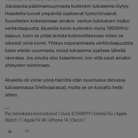
Jokaisesta pääilmansuunnasta kuitenkin tukiasema löytyy.
Haastetta luovat ympärillä sijaitsevat tunturit/vaarat.
Suosittelen kokeilemaan ainakin verkon lukituksen lisäksi
verkkotaajuutta. Alueella toimii kuitenkin myös 1800MHz-
taajuus, tosin se pitää testata kotiosoitteessasi miten se
oikeasti siinä toimii. Yhteys nopeammasta verkkotaajuudsta
tulee etelän suunnasta, missä tukiasema sijaitsee lähellä
ravirataa. Jos sinulla olisi lisäantenni, niin sillä saisit ainakin
yhteyden toimimaan.
Alueella oli viime yönä häiriötä idän suunnassa olevassa
tukiasemassa (Vellivaarassa), mutta se on korjattu hetki
sitten.
Pia, tekniikasta kiinnostunut | Oura 3| DV8919 | kiinteä 5G | Apple
Watch 7 | AppleTV 4K | iPhone 14 | Decot |