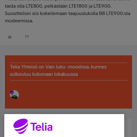
taida olla LTE800, pelkästään LTE1800 ja LTE900.
Suosittelisin siis kokeilemaan taajuuslukolla B8 LTE900:sta
modeemissa.
Telia Yhteisö on Vain luku -moodissa, kunnes
sulkeutuu kokonaan lokakuussa
Älä jää paitsi – osallistu ja voita!