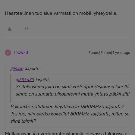
Haasteellinen tuo alue varmasti on mobiiliyhteydelle.
snow28
Forum|Forum|4 years ago
S
@PiaJo
kirjoitti:
@Elkku33
kirjoitti:
Se tukiasema joka on siinä vedenpuhdistamon lähellä
sinne on suunattu ulkoantenni mutta yhteys pätkii silti
Pakotitko reitittimen käyttämään 1800MHz-taajuutta?
Jos joo, niin oletko kokeillut 800MHz-taajuutta, miten se
siinä toimii?
Mellanaavan jätevedenpuhdistamolla olevassa tukarissa ei