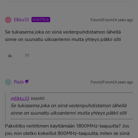
Elkku33
ALOITTAJA
Forum|Forum|4 years ago
E
Se tukiasema joka on siinä vedenpuhdistamon lähellä
sinne on suunattu ulkoantenni mutta yhteys pätkii silti
PiaJo
Forum|Forum|4 years ago
P
@Elkku33
kirjoitti:
Se tukiasema joka on siinä vedenpuhdistamon lähellä
sinne on suunattu ulkoantenni mutta yhteys pätkii silti
Pakotitko reitittimen käyttämään 1800MHz-taajuutta? Jos
joo, niin oletko kokeillut 800MHz-taajuutta, miten se siinä