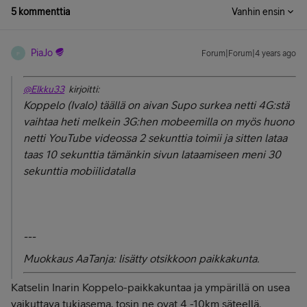
5 kommenttia
Vanhin ensin
PiaJo
Forum|Forum|4 years ago
P
@Elkku33
kirjoitti:
Koppelo (Ivalo) täällä on aivan Supo surkea netti 4G:stä
vaihtaa heti melkein 3G:hen mobeemilla on myös huono
netti YouTube videossa 2 sekunttia toimii ja sitten lataa
taas 10 sekunttia tämänkin sivun lataamiseen meni 30
sekunttia mobiilidatalla
---
Muokkaus AaTanja: lisätty otsikkoon paikkakunta.
Katselin Inarin Koppelo-paikkakuntaa ja ympärillä on usea
vaikuttava tukiasema, tosin ne ovat 4 -10km säteellä.