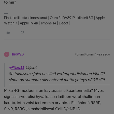
toimii?
Pia, tekniikasta kiinnostunut | Oura 3| DV8919 | kiinteä 5G | Apple
Watch 7 | AppleTV 4K | iPhone 14 | Decot |
snow28
Forum|Forum|4 years ago
S
@Elkku33
kirjoitti:
Se tukiasema joka on siinä vedenpuhdistamon lähellä
sinne on suunattu ulkoantenni mutta yhteys pätkii silti
Mikä 4G-modeemi on käytössäsi ulkoantenneilla? Myös
signaaliarvot olisi hyvä katsoa laitteen webbihallinnan
kautta, jotta voisi tarkemmin arvioida. Eli lähinnä RSRP,
SINR, RSRQ ja mahdollisesti CellID/eNB ID.