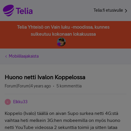
Telia.fi etusivulle
Telia Yhteisö on Vain luku -moodissa, kunnes
sulkeutuu kokonaan lokakuussa
Mobiililaajakaista
Huono netti Ivalon Koppelossa
Forum|Forum|4 years ago
5 kommenttia
Elkku33
E
Koppelo (Ivalo) täällä on aivan Supo surkea netti 4G:stä
vaihtaa heti melkein 3G:hen mobeemilla on myös huono
netti YouTube videossa 2 sekunttia toimii ja sitten lataa