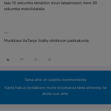
taas 10 sekunttia tämänkin sivun lataamiseen meni 30
sekunttia mobiilidatalla
---
Muokkaus AaTanja: lisätty otsikkoon paikkakunta.
Tämä aihe on suljettu kommenteilta.
Käytä hakua löytääksesi muita kirjoituksia tästä aiheesta, tai
aloita uusi aihe.