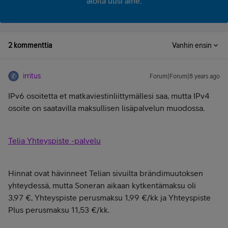
aloita uusi aihe.
2 kommenttia
Vanhin ensin
irritus
Forum|Forum|8 years ago
IPv6 osoitetta et matkaviestinliittymällesi saa, mutta IPv4
osoite on saatavilla maksullisen lisäpalvelun muodossa.
Telia Yhteyspiste -palvelu
Hinnat ovat hävinneet Telian sivuilta brändimuutoksen
yhteydessä, mutta Soneran aikaan kytkentämaksu oli
3,97 €, Yhteyspiste perusmaksu 1,99 €/kk ja Yhteyspiste
Plus perusmaksu 11,53 €/kk.