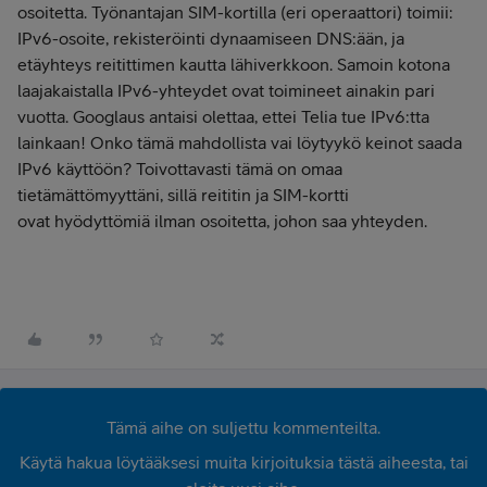
osoitetta. Työnantajan SIM-kortilla (eri operaattori) toimii:
IPv6-osoite, rekisteröinti dynaamiseen DNS:ään, ja
etäyhteys reitittimen kautta lähiverkkoon. Samoin kotona
laajakaistalla IPv6-yhteydet ovat toimineet ainakin pari
vuotta. Googlaus antaisi olettaa, ettei Telia tue IPv6:tta
lainkaan! Onko tämä mahdollista vai löytyykö keinot saada
IPv6 käyttöön? Toivottavasti tämä on omaa
tietämättömyyttäni, sillä reititin ja SIM-kortti
ovat hyödyttömiä ilman osoitetta, johon saa yhteyden.
Tämä aihe on suljettu kommenteilta.
Käytä hakua löytääksesi muita kirjoituksia tästä aiheesta, tai