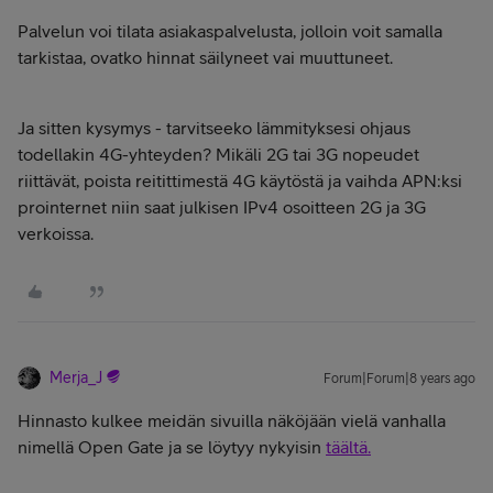
Palvelun voi tilata asiakaspalvelusta, jolloin voit samalla
tarkistaa, ovatko hinnat säilyneet vai muuttuneet.
Ja sitten kysymys - tarvitseeko lämmityksesi ohjaus
todellakin 4G-yhteyden? Mikäli 2G tai 3G nopeudet
riittävät, poista reitittimestä 4G käytöstä ja vaihda APN:ksi
prointernet niin saat julkisen IPv4 osoitteen 2G ja 3G
verkoissa.
Merja_J
Forum|Forum|8 years ago
Hinnasto kulkee meidän sivuilla näköjään vielä vanhalla
nimellä Open Gate ja se löytyy nykyisin
täältä.