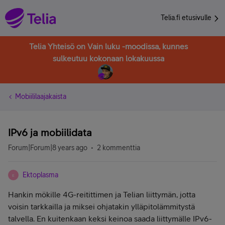
Telia.fi etusivulle
Telia Yhteisö on Vain luku -moodissa, kunnes
sulkeutuu kokonaan lokakuussa
Mobiililaajakaista
IPv6 ja mobiilidata
Forum|Forum|8 years ago
2 kommenttia
Ektoplasma
E
Hankin mökille 4G-reitittimen ja Telian liittymän, jotta
voisin tarkkailla ja miksei ohjatakin ylläpitolämmitystä
talvella. En kuitenkaan keksi keinoa saada liittymälle IPv6-