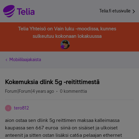
Telia.fi etusivulle
Telia Yhteisö on Vain luku -moodissa, kunnes
sulkeutuu kokonaan lokakuussa
Mobiililaajakaista
Kokemuksia dlink 5g -reitittimestä
Forum|Forum|4 years ago
0 kommenttia
tero812
T
aion ostaa sen dlink 5g reittimen maksaa kalleimassa
kaupassa sen 667 euroa siinä on sisäiset ja ulkoiset
anteenit ja sitten ostan lisäksi cat6a pelaajan ethernet