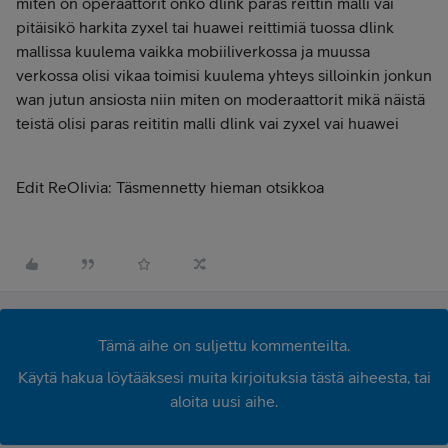
miten on operaattorit onko dlink paras reittin malli vai
pitäisikö harkita zyxel tai huawei reittimiä tuossa dlink
mallissa kuulema vaikka mobiiliverkossa ja muussa
verkossa olisi vikaa toimisi kuulema yhteys silloinkin jonkun
wan jutun ansiosta niin miten on moderaattorit mikä näistä
teistä olisi paras reititin malli dlink vai zyxel vai huawei
Edit ReOIivia: Täsmennetty hieman otsikkoa
Tämä aihe on suljettu kommenteilta.
Käytä hakua löytääksesi muita kirjoituksia tästä aiheesta, tai
aloita uusi aihe.