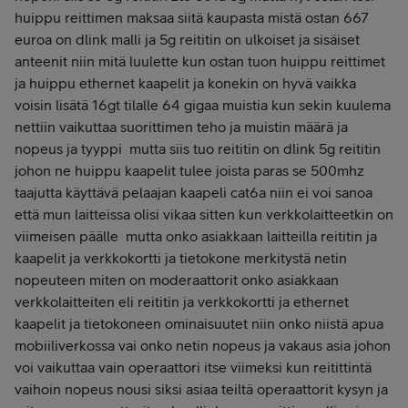
huippu reittimen maksaa siitä kaupasta mistä ostan 667
euroa on dlink malli ja 5g reititin on ulkoiset ja sisäiset
anteenit niin mitä luulette kun ostan tuon huippu reittimet
ja huippu ethernet kaapelit ja konekin on hyvä vaikka
voisin lisätä 16gt tilalle 64 gigaa muistia kun sekin kuulema
nettiin vaikuttaa suorittimen teho ja muistin määrä ja
nopeus ja tyyppi mutta siis tuo reititin on dlink 5g reititin
johon ne huippu kaapelit tulee joista paras se 500mhz
taajutta käyttävä pelaajan kaapeli cat6a niin ei voi sanoa
että mun laitteissa olisi vikaa sitten kun verkkolaitteetkin on
viimeisen päälle mutta onko asiakkaan laitteilla reititin ja
kaapelit ja verkkokortti ja tietokone merkitystä netin
nopeuteen miten on moderaattorit onko asiakkaan
verkkolaitteiten eli reititin ja verkkokortti ja ethernet
kaapelit ja tietokoneen ominaisuutet niin onko niistä apua
mobiiliverkossa vai onko netin nopeus ja vakaus asia johon
voi vaikuttaa vain operaattori itse viimeksi kun reitittintä
vaihoin nopeus nousi siksi asiaa teiltä operaattorit kysyn ja