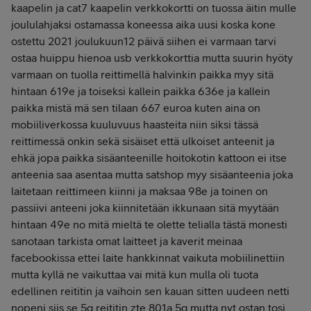
kaapelin ja cat7 kaapelin verkkokortti on tuossa äitin mulle
joululahjaksi ostamassa koneessa aika uusi koska kone
ostettu 2021 joulukuun12 päivä siihen ei varmaan tarvi
ostaa huippu hienoa usb verkkokorttia mutta suurin hyöty
varmaan on tuolla reittimellä halvinkin paikka myy sitä
hintaan 619e ja toiseksi kallein paikka 636e ja kallein
paikka mistä mä sen tilaan 667 euroa kuten aina on
mobiiliverkossa kuuluvuus haasteita niin siksi tässä
reittimessä onkin sekä sisäiset että ulkoiset anteenit ja
ehkä jopa paikka sisäanteenille hoitokotin kattoon ei itse
anteenia saa asentaa mutta satshop myy sisäanteenia joka
laitetaan reittimeen kiinni ja maksaa 98e ja toinen on
passiivi anteeni joka kiinnitetään ikkunaan sitä myytään
hintaan 49e no mitä mieltä te olette telialla tästä monesti
sanotaan tarkista omat laitteet ja kaverit meinaa
facebookissa ettei laite hankkinnat vaikuta mobiilinettiin
mutta kyllä ne vaikuttaa vai mitä kun mulla oli tuota
edellinen reititin ja vaihoin sen kauan sitten uudeen netti
nopeni siis se 5g reititin zte 801a 5g mutta nyt ostan tosi