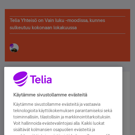
Telia Yhteisö on Vain luku -moodissa, kunnes
sulkeutuu kokonaan lokakuussa
Älä jää paitsi – osallistu ja voita!
Tilaa Telian uutiskirje ja olet mukana arvonnassa.
Käytämme sivustollamme evästeitä
Samalla saat parhaat asiakasedut suoraan
Käytämme sivustollamme evästeitä ja vastaavia
sähköpostiisi.
teknologioita käyttökokemuksen parantamiseksi sekä
toiminnallisiin, tilastollisiin ja markkinointitarkoituksiin.
Voit hallinnoida evästevalintojasi alla. Kaikki luokat
Tilaa nyt
sisältävät kolmansien osapuolien evästeitä ja