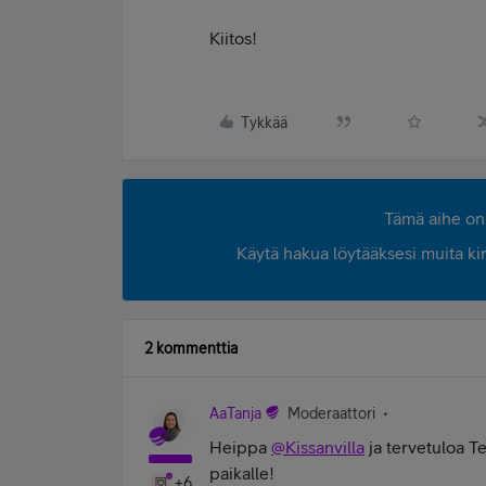
Kiitos!
Tykkää
Tämä aihe on 
Käytä hakua löytääksesi muita kirjo
2 kommenttia
AaTanja
Moderaattori
Heippa
@Kissanvilla
ja tervetuloa Te
paikalle!
+6