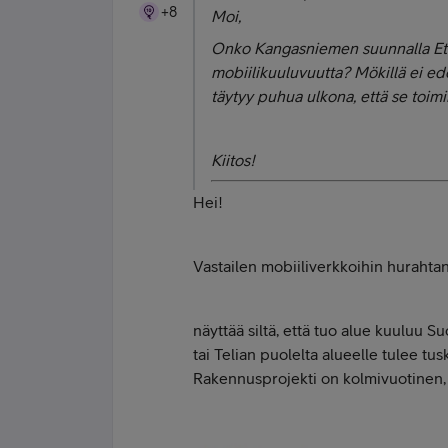
+8
Moi,
Onko Kangasniemen suunnalla Ete
mobiilikuuluvuutta? Mökillä ei ed
täytyy puhua ulkona, että se toim
Kiitos!
Hei!
Vastailen mobiiliverkkoihin hurahta
näyttää siltä, että tuo alue kuuluu
tai Telian puolelta alueelle tulee tu
Rakennusprojekti on kolmivuotinen