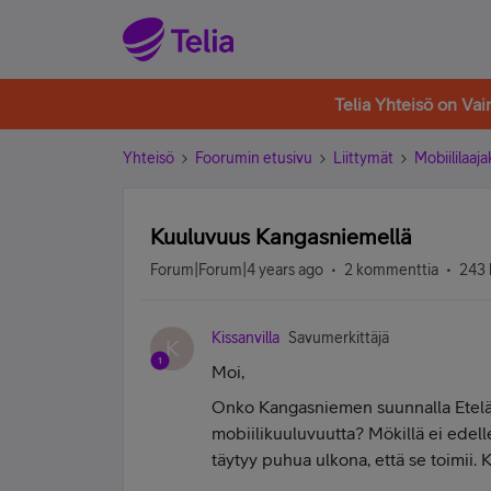
Telia Yhteisö on Va
Yhteisö
Foorumin etusivu
Liittymät
Mobiililaaja
Kuuluvuus Kangasniemellä
Forum|Forum|4 years ago
2 kommenttia
243 
Kissanvilla
Savumerkittäjä
K
Moi,
Onko Kangasniemen suunnalla Etelä
mobiilikuuluvuutta? Mökillä ei edell
täytyy puhua ulkona, että se toimii.