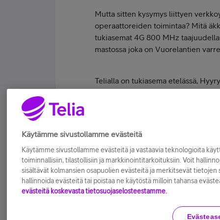
Mutta sitten kysymys liittyen verkkoy
operaattoreiden toimintaa? Mitä äkkiä 
tukiasemat 4G 800 MHz taajuudella k
mastossa joka on Vuorelantien varrel
Telialla on tukiasema etelässä, Hyyr
MHz. Jos voit kokeilla taajuuslukkoa
Tykkää
Käytämme sivustollamme evästeitä
Käytämme sivustollamme evästeitä ja vastaavia teknologioita kä
toiminnallisiin, tilastollisiin ja markkinointitarkoituksiin. Voit hallinn
sisältävät kolmansien osapuolien evästeitä ja merkitsevät tietojen si
hallinnoida evästeitä tai poistaa ne käytöstä milloin tahansa eväste
evästeitä koskevasta tietosuojaselosteestamme.
Evästeas