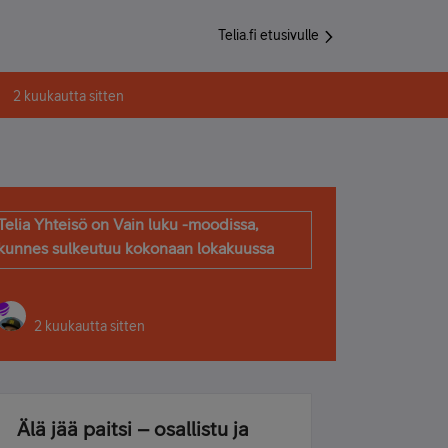
Telia.fi etusivulle
2 kuukautta sitten
Telia Yhteisö on Vain luku -moodissa,
kunnes sulkeutuu kokonaan lokakuussa
2 kuukautta sitten
Älä jää paitsi – osallistu ja