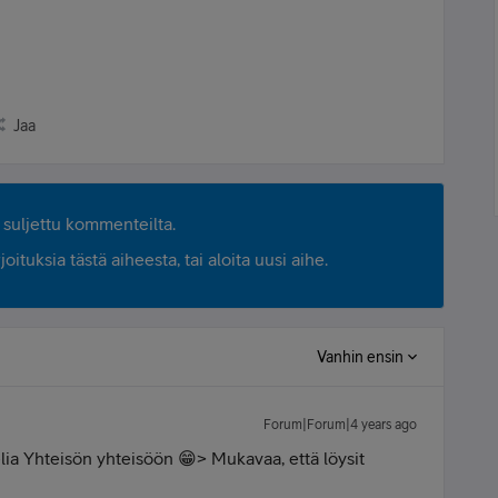
Jaa
suljettu kommenteilta.
ituksia tästä aiheesta, tai aloita uusi aihe.
Vanhin ensin
Forum|Forum|4 years ago
lia Yhteisön yhteisöön 😁> Mukavaa, että löysit