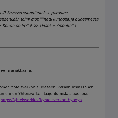
lä-Savossa suunnitelmissa parantaa
elleenkään toimi mobiilinetti kunnolla, ja puhelimessa
ii. Kohde on Pölläkässä Hankasalmentiellä.
neena asiakkaana,
 Suomen Yhteisverkon alueeseen. Parannuksia DNA:n
skin ennen Yhteisverkon laajentumista alueellesi.
,
https://yhteisverkko.fi/yhteisverkon-hyodyt/