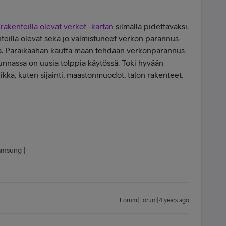
rakenteilla olevat verkot -kartan
silmällä pidettäväksi.
enteilla olevat sekä jo valmistuneet verkon parannus-
lta. Paraikaahan kautta maan tehdään verkonparannus-
uunnassa on uusia tolppia käytössä. Toki hyvään
kka, kuten sijainti, maastonmuodot, talon rakenteet,
Samsung |
Forum|Forum|4 years ago