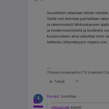
Suosittelen ottamaan tämän meidän
Sieltä voit tarkistaa parhaillaan rak
ja rakennustyöt lähikuukausien aja
ja modernisointitöitä ja teidänkin s
kuuluvuuteen aina vaikuttaa moni sei
laitteisto, liittymätyypin nopeus jne.
Yhteisön moderaattori | TV & dekkarit | 
Tykkää
Purnipsi
Somettaja
@Kissanvilla
kirjoitti: