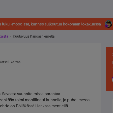
in luku -moodissa, kunnes sulkeutuu kokonaan lokakuussa
kaista
Kuuluvuus Kangasniemellä
katselukertaa
-Savossa suunnitelmissa parantaa
eenkään toimi mobiilinetti kunnolla, ja puhelimessa
 Kohde on Pölläkässä Hankasalmentiellä.