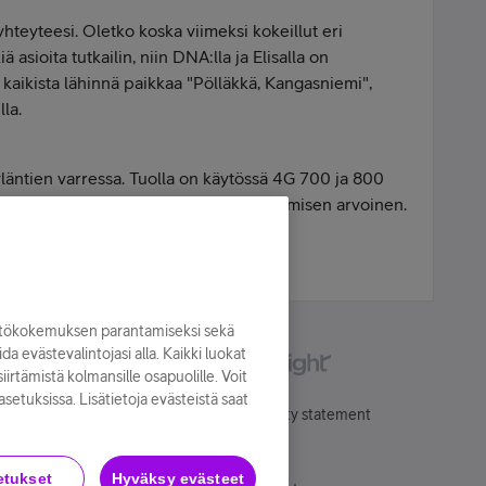
hteyteesi. Oletko koska viimeksi kokeillut eri
asioita tutkailin, niin DNA:lla ja Elisalla on
aikista lähinnä paikkaa "Pölläkkä, Kangasniemi",
la.
yläntien varressa. Tuolla on käytössä 4G 700 ja 800
, niin 700 MHz taajuus voi olla kokeilemisen arvoinen.
yttökokemuksen parantamiseksi sekä
oida evästevalintojasi alla. Kaikki luokat
irtämistä kolmansille osapuolille. Voit
asetuksissa. Lisätietoja evästeistä saat
Käyttöehdot
Accessibility statement
etukset
Hyväksy evästeet