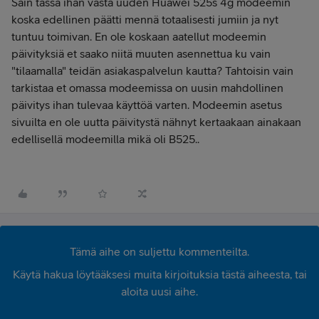
Sain tässä ihan vasta uuden Huawei 525s 4g modeemin
koska edellinen päätti mennä totaalisesti jumiin ja nyt
tuntuu toimivan. En ole koskaan aatellut modeemin
päivityksiä et saako niitä muuten asennettua ku vain
"tilaamalla" teidän asiakaspalvelun kautta? Tahtoisin vain
tarkistaa et omassa modeemissa on uusin mahdollinen
päivitys ihan tulevaa käyttöä varten. Modeemin asetus
sivuilta en ole uutta päivitystä nähnyt kertaakaan ainakaan
edellisellä modeemilla mikä oli B525..
Tämä aihe on suljettu kommenteilta.
Käytä hakua löytääksesi muita kirjoituksia tästä aiheesta, tai
aloita uusi aihe.