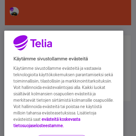
Älä jää paitsi – osallistu ja voita!
Tilaa Telian uutiskirje ja olet mukana arvonnassa.
Käytämme sivustollamme evästeitä
Samalla saat parhaat asiakasedut suoraan
Käytämme sivustollamme evästeitä ja vastaavia
sähköpostiisi.
teknologioita käyttökokemuksen parantamiseksi sekä
toiminnallisiin, tilastollisiin ja markkinointitarkoituksiin.
Voit hallinnoida evästevalintojasi alla. Kaikki luokat
Tilaa nyt
sisältävät kolmansien osapuolien evästeitä ja
merkitsevät tietojen siirtämistä kolmansille osapuolille.
Voit hallinnoida evästeitä tai poistaa ne käytöstä
milloin tahansa evästeasetuksissa. Lisätietoja
evästeistä saat
evästeitä koskevasta
tietosuojaselosteestamme.