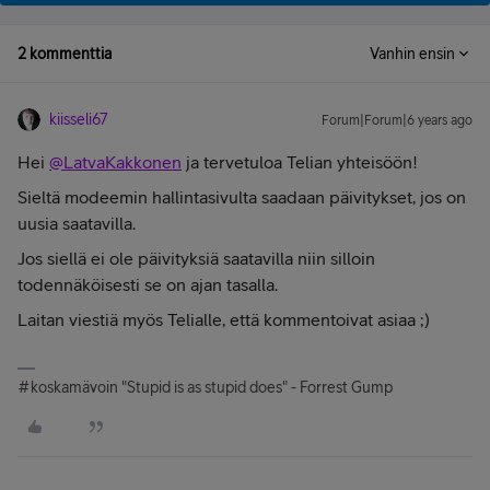
2 kommenttia
Vanhin ensin
kiisseli67
Forum|Forum|6 years ago
Hei
@LatvaKakkonen
ja tervetuloa Telian yhteisöön!
Sieltä modeemin hallintasivulta saadaan päivitykset, jos on
uusia saatavilla.
Jos siellä ei ole päivityksiä saatavilla niin silloin
todennäköisesti se on ajan tasalla.
Laitan viestiä myös Telialle, että kommentoivat asiaa ;)
#koskamävoin "Stupid is as stupid does" - Forrest Gump