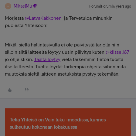
MikaelMu
Forum|Forum|6 years ago
M
Morjesta
@LatvaKakkonen
ja Tervetuloa minunkin
puolesta Yhteisöön!
Mikäli siellä hallintasivulla ei ole päivitystä tarjolla niin
silloin siitä laitteelta löytyy uusin päivitys kuten
@kiisseli67
jo ohjeistikin.
Täältä löytyy
vielä tarkemmin tietoa tuosta
itse laitteesta. Tuolta löydät tarkempia ohjeita siihen mitä
muutoksia sieltä laitteen asetuksista pystyy tekemään.
Telia Yhteisö on Vain luku -moodissa, kunnes
sulkeutuu kokonaan lokakuussa