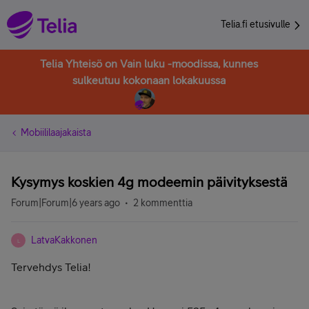
Telia.fi etusivulle
Telia Yhteisö on Vain luku -moodissa, kunnes
sulkeutuu kokonaan lokakuussa
Mobiililaajakaista
Kysymys koskien 4g modeemin päivityksestä
Forum|Forum|6 years ago
2 kommenttia
LatvaKakkonen
L
Tervehdys Telia!