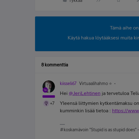
Tykkää
Tämä aihe on 
Käytä hakua löytääksesi muita kirjo
8 kommenttia
kiisseli67
Virtuaalihahmo ⭐️
Hei
@JeriLehtinen
ja tervetuloa Tel
Yleensä liittymien kytkentämaksu on 5
+7
kumminkin lisää tietoa :
https://www.
#koskamävoin "Stupid is as stupid does" 