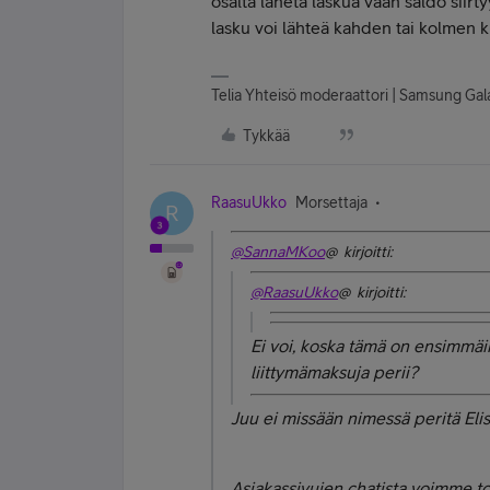
osalta lähetä laskua vaan saldo siirt
lasku voi lähteä kahden tai kolmen 
Telia Yhteisö moderaattori | Samsung Gal
Tykkää
RaasuUkko
Morsettaja
R
@SannaMKoo
@ kirjoitti:
@RaasuUkko
@ kirjoitti:
Ei voi, koska tämä on ensimmäine
liittymämaksuja perii?
Juu ei missään nimessä peritä Eli
Asiakassivujen chatista voimme tos