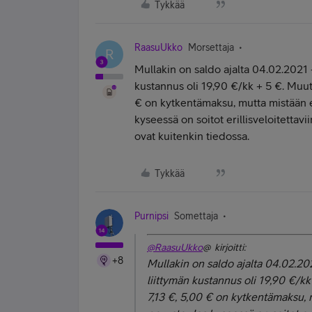
Tykkää
RaasuUkko
Morsettaja
R
Mullakin on saldo ajalta 04.02.2021 
kustannus oli 19,90 €/kk + 5 €. Muut
€ on kytkentämaksu, mutta mistään er
kyseessä on soitot erillisveloitettavi
ovat kuitenkin tiedossa.
Tykkää
Purnipsi
Somettaja
@RaasuUkko
@ kirjoitti:
+8
Mullakin on saldo ajalta 04.02.20
liittymän kustannus oli 19,90 €/k
7,13 €, 5,00 € on kytkentämaksu, m