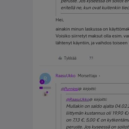
peruste. Jos kyseessä on soitot eri
eritellä ne, kun ovat kuitenkin tie
Hei,
ainakin minun laskussa on käyttömaksu
Voisiko siirretyt maksut olla esim. va
lähtenyt käyntiin, ja vaihdos toiseen 
Tykkää
RaasuUkko
Morsettaja
R
@Purnipsi
@ kirjoitti:
@RaasuUkko
@ kirjoitti:
Mullakin on saldo ajalta 04.02.
liittymän kustannus oli 19,90 €
on 7,13 €, 5,00 € on kytkentäma
peruste. Jos kyseessä on soitot e