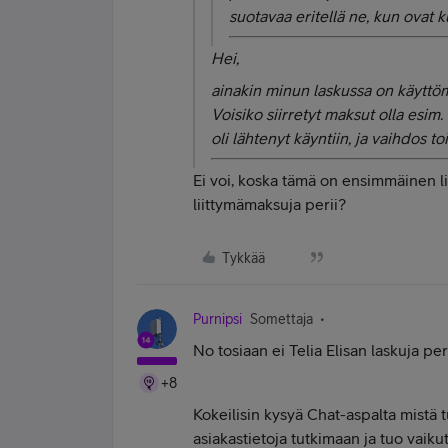
suotavaa eritellä ne, kun ovat k
Hei,
ainakin minun laskussa on käyttöma
Voisiko siirretyt maksut olla esim.
oli lähtenyt käyntiin, ja vaihdos to
Ei voi, koska tämä on ensimmäinen liit
liittymämaksuja perii?
Tykkää
Purnipsi
Somettaja
No tosiaan ei Telia Elisan laskuja pe
+8
Kokeilisin kysyä Chat-aspalta mistä 
asiakastietoja tutkimaan ja tuo vaikut