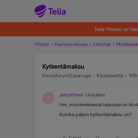
Telia Yhteisö on Va
Yhteisö
Foorumin etusivu
Liittymät
Mobiililaaja
Kytkentämaksu
Forum|Forum|5 years ago
8 kommenttia
595 
JeriLehtinen
Uusi jäsen
J
Hei, ensimmäisessä laskussa on kk+k
Kuinka paljon kytkentämaksu on?