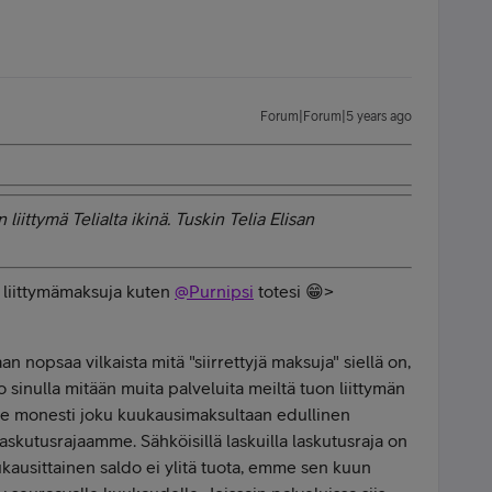
Forum|Forum|5 years ago
iittymä Telialta ikinä. Tuskin Telia Elisan
n liittymämaksuja kuten
@Purnipsi
totesi 😁>
n nopsaa vilkaista mitä "siirrettyjä maksuja" siellä on,
o sinulla mitään muita palveluita meiltä tuon liittymän
nee monesti joku kuukausimaksultaan edullinen
 laskutusrajaamme. Sähköisillä laskuilla laskutusraja on
ukausittainen saldo ei ylitä tuota, emme sen kuun