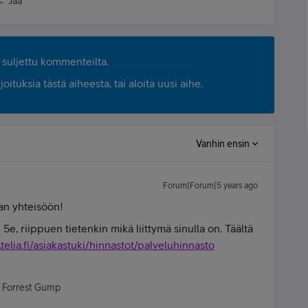
Jaa
suljettu kommenteilta.
ituksia tästä aiheesta, tai aloita uusi aihe.
Vanhin ensin
Forum|Forum|5 years ago
ian yhteisöön!
e, riippuen tietenkin mikä liittymä sinulla on. Täältä
telia.fi/asiakastuki/hinnastot/palveluhinnasto
- Forrest Gump