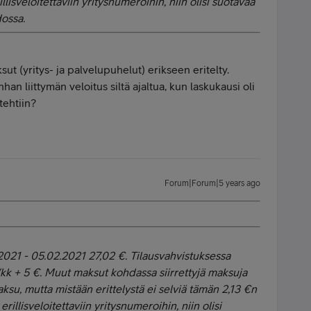
llisveloitettaviin yritysnumeroihin, niin olisi suotavaa
dossa.
t (yritys- ja palvelupuhelut) erikseen eritelty.
nhan liittymän veloitus siltä ajaltua, kun laskukausi oli
tehtiin?
Forum|Forum|5 years ago
2021 - 05.02.2021 27,02 €. Tilausvahvistuksessa
/kk + 5 €. Muut maksut kohdassa siirrettyjä maksuja
ksu, mutta mistään erittelystä ei selviä tämän 2,13 €n
rillisveloitettaviin yritysnumeroihin, niin olisi