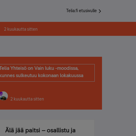
Telia.fi etusivulle
2 kuukautta sitten
Telia Yhteisö on Vain luku -moodissa,
kunnes sulkeutuu kokonaan lokakuussa
2 kuukautta sitten
Älä jää paitsi – osallistu ja