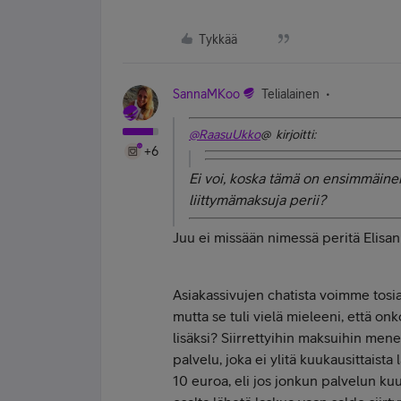
Tykkää
SannaMKoo
Telialainen
@RaasuUkko
@ kirjoitti:
+6
Ei voi, koska tämä on ensimmäinen l
liittymämaksuja perii?
Juu ei missään nimessä peritä Elisa
Asiakassivujen chatista voimme tosiaa
mutta se tuli vielä mieleeni, että onk
lisäksi? Siirrettyihin maksuihin me
palvelu, joka ei ylitä kuukausittaista
10 euroa, eli jos jonkun palvelun ku