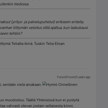
uitenkin tiedossa.
ksut (yritys- ja palvelupuhelut) erikseen eritelty.
 vanhan liittymän veloitus siltä ajaltua, kun laskukausi
iseen tehtiin?
tymä Telialta ikinä. Tuskin Telia Elisan
Forum|Forum|5 years ago
ri, sentään vielä ainakaan.
tuo muodostuu. Täällä Yhteisössä kun ei pystytä
taa vahvasti olevan jostain sellaisesta kiinni.