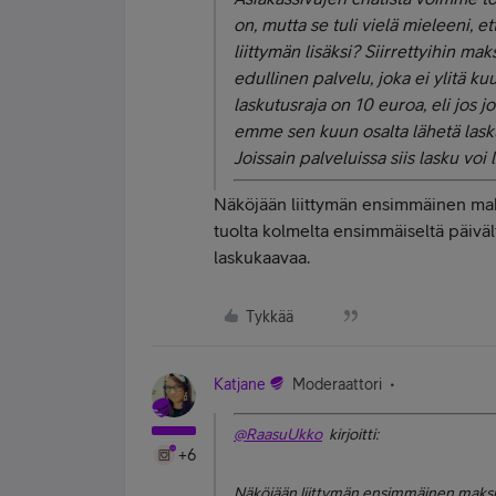
on, mutta se tuli vielä mieleeni, e
liittymän lisäksi? Siirrettyihin 
edullinen palvelu, joka ei ylitä ku
laskutusraja on 10 euroa, eli jos j
emme sen kuun osalta lähetä lasku
Joissain palveluissa siis lasku vo
Näköjään liittymän ensimmäinen maksuk
tuolta kolmelta ensimmäiseltä päiväl
laskukaavaa.
Tykkää
Katjane
Moderaattori
@RaasuUkko
kirjoitti:
+6
Näköjään liittymän ensimmäinen maksukau