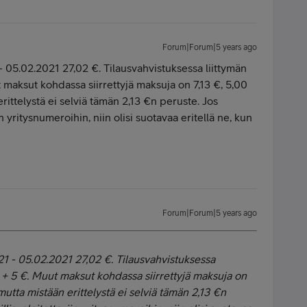
Forum|Forum|5 years ago
- 05.02.2021 27,02 €. Tilausvahvistuksessa liittymän
 maksut kohdassa siirrettyjä maksuja on 7,13 €, 5,00
ittelystä ei selviä tämän 2,13 €n peruste. Jos
in yritysnumeroihin, niin olisi suotavaa eritellä ne, kun
Forum|Forum|5 years ago
21 - 05.02.2021 27,02 €. Tilausvahvistuksessa
k + 5 €. Muut maksut kohdassa siirrettyjä maksuja on
utta mistään erittelystä ei selviä tämän 2,13 €n