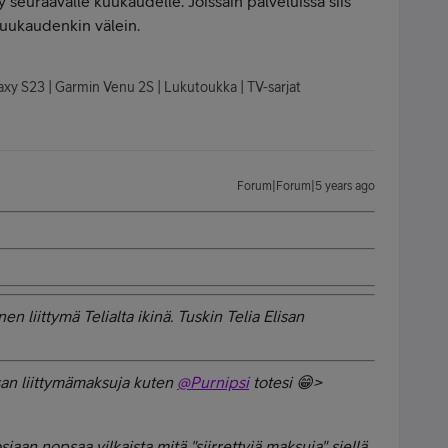
yy seuraavalle kuukaudelle. Joissain palveluissa siis
kuukaudenkin välein.
axy S23 | Garmin Venu 2S | Lukutoukka | TV-sarjat
Forum|Forum|5 years ago
n liittymä Telialta ikinä. Tuskin Telia Elisan
san liittymämaksuja kuten
@Purnipsi
totesi 😁>
iaan nopsaa vilkaista mitä "siirrettyjä maksuja" siellä