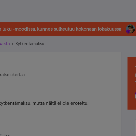
in luku -moodissa, kunnes sulkeutuu kokonaan lokakuussa
kaista
Kytkentämaksu
katselukertaa
ytkentämaksu, mutta näitä ei ole eroteltu.