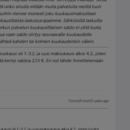
ttä onko sinulla mitään muita palveluita meiltä tuon
maksuihin menee monesti joku kuukausimaksultaan
ukausittaista laskutusrajaamme. Sähköisillä laskuilla
onkun palvelun kuukausittainen saldo ei ylitä tuota,
a vaan saldo siirtyy seuraavalle kuukaudelle.
i lähteä kahden tai kolmen kuukaudenkin välein.
ausi oli 1.-3.2. ja uusi maksukausi alkoi 4.2., joten
tä kertyi saldoa 2,13 €. En nyt lähde ihmettelemään
Forum|Forum|5 years ago
si oli 1.-3.2. ja uusi maksukausi alkoi 4.2., joten tuolta