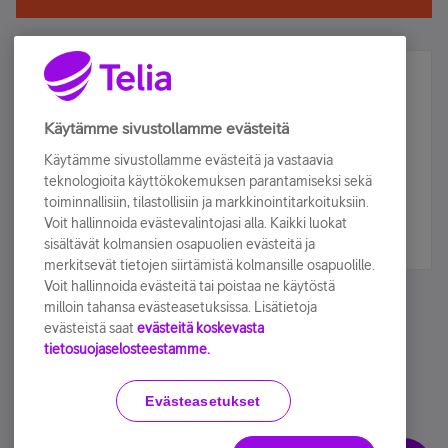
Älä jää paitsi – osallistu ja voita!
Tilaa Telian uutiskirje ja olet mukana arvonnassa.
Käytämme sivustollamme evästeitä
Samalla saat parhaat asiakasedut suoraan
Käytämme sivustollamme evästeitä ja vastaavia
sähköpostiisi.
teknologioita käyttökokemuksen parantamiseksi sekä
toiminnallisiin, tilastollisiin ja markkinointitarkoituksiin.
Voit hallinnoida evästevalintojasi alla. Kaikki luokat
Tilaa nyt
sisältävät kolmansien osapuolien evästeitä ja
merkitsevät tietojen siirtämistä kolmansille osapuolille.
Voit hallinnoida evästeitä tai poistaa ne käytöstä
milloin tahansa evästeasetuksissa. Lisätietoja
evästeistä saat
evästeitä koskevasta
tietosuojaselosteestamme.
Käyttöehdot
Accessibility statement
Evästeasetukset