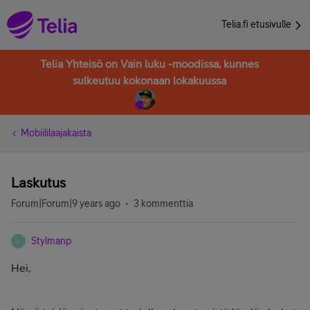
Telia.fi etusivulle
Telia Yhteisö on Vain luku -moodissa, kunnes
sulkeutuu kokonaan lokakuussa
Mobiililaajakaista
Laskutus
Forum|Forum|9 years ago
3 kommenttia
Stylmanp
S
Hei,