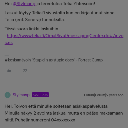
Hei
@Stylmanp
ja tervetuloa Telia Yhteisöön!
Laskut löytyy Telia.fi sivustolta kun on kirjautunut sinne
Telia (ent. Sonera) tunnuksilla.
Tässä suora linkki laskuihin
:
https://www.telia.fi/OmatSivut/messagingCenter.do#/invo
ices
#koskamävoin "Stupid is as stupid does" - Forrest Gump
Stylmanp
ALOITTAJA
Forum|Forum|9 years ago
S
Hei, Toivon että minulle soitetaan asiakaspalvelusta.
Minulla näkyy 2 avointa laskua, mutta en pääse maksamaan
niitä. Puhelinnumeroni 04xxxxxxxx