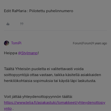
Edit RaMaria : Piilotettu puhelinnumero
TomiPi
Forum|Forum|9 years ago
Heippa
@Stylmanp
!
Täältä Yhteisön puolelta ei valitettavasti voida
soittopyyntöjä ottaa vastaan, taikka käsitellä asiakkaiden
henkilökohtaisia sopimuksia tai käydä läpi laskutusta.
Voit jättää yhteydenottopyynnön täältä:
https://www.telia.fi/asiakastuki/lomakkeet/yhteydenottopy
ynto
.