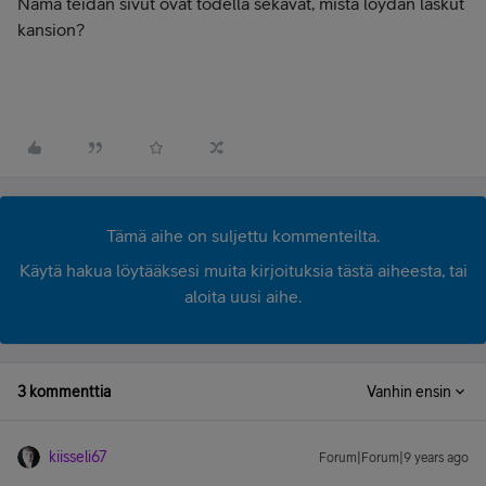
Nämä teidän sivut ovat todella sekavat, mistä löydän laskut
kansion?
Tämä aihe on suljettu kommenteilta.
Käytä hakua löytääksesi muita kirjoituksia tästä aiheesta, tai
aloita uusi aihe.
3 kommenttia
Vanhin ensin
kiisseli67
Forum|Forum|9 years ago