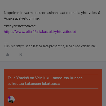
Nopeimmin varmistuksen asiaan saat olemalla yhteydessä
Asiakaspalveluumme.
Yhteydenottotavat:
https://www.telia.fi/asiakastuki/yhteystiedot
Kun keskittymiseen laittaa sata prosenttia, siinä tulee väkisin hiki.
Telia Yhteisö on Vain luku -moodissa, kunnes
sulkeutuu kokonaan lokakuussa