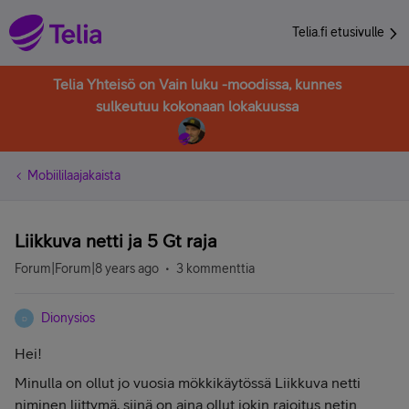
Telia.fi etusivulle
Telia Yhteisö on Vain luku -moodissa, kunnes
sulkeutuu kokonaan lokakuussa
Mobiililaajakaista
Liikkuva netti ja 5 Gt raja
Forum|Forum|8 years ago
3 kommenttia
Dionysios
D
Hei!
Minulla on ollut jo vuosia mökkikäytössä Liikkuva netti
niminen liittymä, siinä on aina ollut jokin rajoitus netin