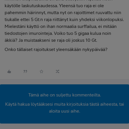
käytölle laskutuskaudessa. Yleensä tuo raja ei ole
pahemmin häirinnyt, mutta nyt on rajoittimet ruuvattu niin
tiukalle ettei 5 Gt:n raja riittänyt kuin yhdeksi viikonlopuksi.
Mielestäni käyttö on ihan normaalia surffailua, ei mitään
tiedostojen imurointeja. Voiko tuo 5 gigaa kulua noin
äkkiä? Ja muistaakseni se raja oli joskus 10 Gt.
Onko tällaiset rajoitukset yleensäkään nykypäivää?
Tämä aihe on suljettu kommenteilta.
Käytä hakua löytääksesi muita kirjoituksia tästä aiheesta, tai
aloita uusi aihe.