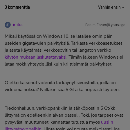
3 kommenttia
Vanhin ensin
irritus
Forum|Forum|8 years ago
Mikäli käytössä on Windows 10, se latailee omin päin
useiden gigatavujen päivityksiä. Tarkasta verkkoasetukset
ja aseta käyttämäsi verkkosovitin tai langaton verkko
käytön mukaan laskutettavaksi
. Tämän jälkeen Windows ei
lataa mökkiyhteydelläsi kuin kriittisimmät päivitykset.
Oletko katsonut videoita tai käynyt sivuistoilla, joilla on
videomainoksia? Niilläkin saa 5 Gt aika nopeasti täyteen.
Tiedonhakuun, verkkopankkiin ja sähköpostiin 5 Gt/kk
liittymä on edelleenkin aivan passeli. Toki, jos tarpeet ovat
pysyvästi muuttuneet, kannattaa tutustua myös
uusiin
liittymätyyppeihin
. Hinta tosin voi nousta melkoisesti, jos