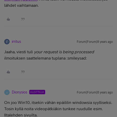
lähdet vaihtamaan.
irritus
Forum|Forum|8 years ago
Jaaha, viesti tuli
your request is being processed
ilmoituksen saattelemana tuplana :smileysad:
Dionysios
ALOITTAJA
Forum|Forum|8 years ago
D
On joo Win10, itsekin vähän epäililin windowsia syylliseksi.
Tosin kyllä noita videopätkiäkin tunkee ruudulle esim.
Iltalehden sivuilta.