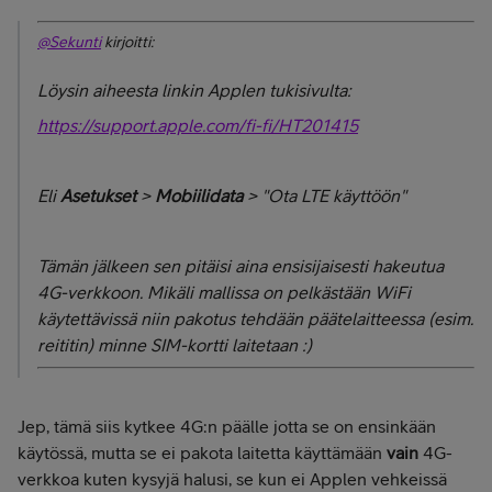
@Sekunti
kirjoitti:
Löysin aiheesta linkin Applen tukisivulta:
https://support.apple.com/fi-fi/HT201415
Eli
Asetukset
>
Mobiilidata
> "Ota LTE käyttöön"
Tämän jälkeen sen pitäisi aina ensisijaisesti hakeutua
4G-verkkoon. Mikäli mallissa on pelkästään WiFi
käytettävissä niin pakotus tehdään päätelaitteessa (esim.
reititin) minne SIM-kortti laitetaan :)
Jep, tämä siis kytkee 4G:n päälle jotta se on ensinkään
käytössä, mutta se ei pakota laitetta käyttämään
vain
4G-
verkkoa kuten kysyjä halusi, se kun ei Applen vehkeissä