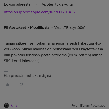
Löysin aiheesta linkin Applen tukisivulta:
https://support.apple.com/fi-fi/HT201415
Eli
Asetukset
>
Mobiilidata
> "Ota LTE käyttöön"
Tämän jälkeen sen pitäisi aina ensisijaisesti hakeutua 4G-
verkkoon. Mikäli mallissa on pelkästään WiFi käytettävissä
niin pakotus tehdään päätelaitteessa (esim. reititin) minne
SIM-kortti laitetaan :)
Elän pilvessä - mutta vain diginä.
kjns
Forum|Forum|9 years ago