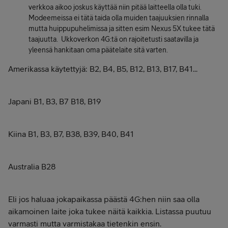
verkkoa aikoo joskus käyttää niin pitää laitteella olla tuki.
Modeemeissa ei tätä taida olla muiden taajuuksien rinnalla
mutta huippupuhelimissa ja sitten esim Nexus 5X tukee tätä
taajuutta. Ukkoverkon 4G:tä on rajoitetusti saatavilla ja
yleensä hankitaan oma päätelaite sitä varten.
Amerikassa käytettyjä: B2, B4, B5, B12, B13, B17, B41...
Japani B1, B3, B7 B18, B19
Kiina B1, B3, B7, B38, B39, B40, B41
Australia B28
Eli jos haluaa jokapaikassa päästä 4G:hen niin saa olla
aikamoinen laite joka tukee näitä kaikkia. Listassa puutuu
varmasti mutta varmistakaa tietenkin ensin.