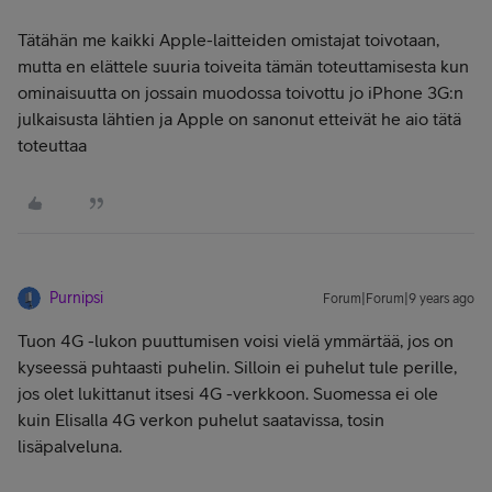
Tätähän me kaikki Apple-laitteiden omistajat toivotaan,
mutta en elättele suuria toiveita tämän toteuttamisesta kun
ominaisuutta on jossain muodossa toivottu jo iPhone 3G:n
julkaisusta lähtien ja Apple on sanonut etteivät he aio tätä
toteuttaa
Purnipsi
Forum|Forum|9 years ago
Tuon 4G -lukon puuttumisen voisi vielä ymmärtää, jos on
kyseessä puhtaasti puhelin. Silloin ei puhelut tule perille,
jos olet lukittanut itsesi 4G -verkkoon. Suomessa ei ole
kuin Elisalla 4G verkon puhelut saatavissa, tosin
lisäpalveluna.