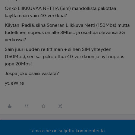
Onko LIIKKUVAA NETTIÄ (Sim) mahdollista pakottaa
käyttämään vain 4G verkkoa?
Käytän iPadiä, siinä Soneran Liikkuva Netti (150Mbs) mutta
todellinen nopeus on alle 3Mbs... ja osoittaa olevansa 3G
verkossa?
Sain juuri uuden reitittimen + siihen SIM yhteyden
(150Mbs), sen sai pakotettua 4G verkkoon ja nyt nopeus
jopa 20Mbs!
Jospa joku osaisi vastata?
yt. eWire
Tämä aihe on suljettu kommenteilta.