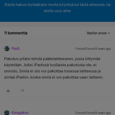
Käytä hakua löytääksesi muita kirjoituksia tästä aiheesta, tai
aloita uusi aihe.
11 kommenttia
Vanhin ensin
PasiS
Forum|Forum|9 years ago
Pakotus pitäisi tehdä päätelaitteeseen, jossa liittymää
käytetään. Jollei iPadissä tuollaista pakotusta ole, ei
onnistu. Simiä ei siis voi pakottaa toisessa laitteessa ja
siirtää iPadiin, koska simiä ei voi pakottaa vaan laitteen.
Kimppikoo
Forum|Forum|9 years ago