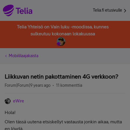
Telia.fi etusivulle
Telia Yhteisö on Vain luku -moodissa, kunnes
sulkeutuu kokonaan lokakuussa
Mobiililaajakaista
Liikkuvan netin pakottaminen 4G verkkoon?
Forum|Forum|9 years ago
11 kommenttia
eWire
Hola!
Olen tässä uutena etsiskellyt vastausta jonkin aikaa, mutta
en löydä.