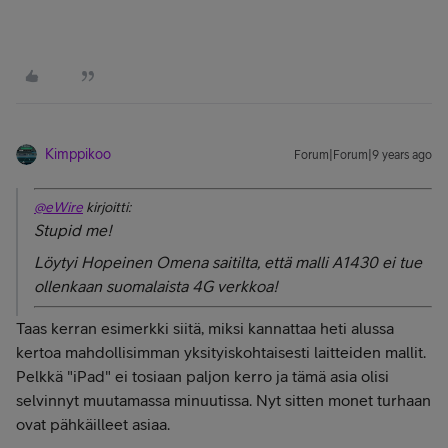
Kimppikoo
Forum|Forum|9 years ago
@eWire
kirjoitti:
Stupid me!
Löytyi Hopeinen Omena saitilta, että malli A1430 ei tue
ollenkaan suomalaista 4G verkkoa!
Taas kerran esimerkki siitä, miksi kannattaa heti alussa
kertoa mahdollisimman yksityiskohtaisesti laitteiden mallit.
Pelkkä "iPad" ei tosiaan paljon kerro ja tämä asia olisi
selvinnyt muutamassa minuutissa. Nyt sitten monet turhaan
ovat pähkäilleet asiaa.