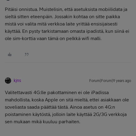
Pitäisi onnistua. Muistelisin, että asetuksista mobiilidata ja
sieltä sitten eteenpäin. Jossakin kohtaa on sitte paikka
mistä voi valita mitä verkkoa laite yrittää ensisijaisesti
käyttää. En pysty tarkistamaan omasta ipadistä, kun siinä ei
ole sim-korttia vaan tämä on pelkkä wifi malli.
kjns
Forum|Forum|9 years ago
Valitettavasti 4G:lle pakottaminen ei ole iPadissa
mahdollista, koska Apple on sitä mieltä, ettei asiakkaan ole
soveliasta saada päättää tästä. Ainoa asetus on 4G:n
poistaminen käytöstä, jolloin laite käyttää 2G/3G verkkoja
sen mukaan mikä kuuluu parhaiten.