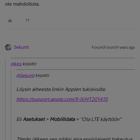
ole mahdollista.
Sekunti
Forum|Forum|9 years ago
@kjns
kirjoitti:
@Sekunti
kirjoitti:
Löysin aiheesta linkin Applen tukisivulta:
https://support.apple.com/fi-fi/HT201415
Eli
Asetukset
>
Mobiilidata
> "Ota LTE käyttöön"
Tämän jälkeen sen pitäisi aina ensisijaisesti hakeutua