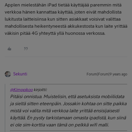
Applen mielestähän iPad tietää käyttäjää paremmin mitä
verkkoa hänen kannattaa käyttää, joten eivät mahdollista
lukitusta laitteisiinsa kun sitten asiakkaat voisivat valittaa
mahdollisesta heikentyneestä akkukestosta kun laite yrittää
väkisin pitää 4G yhteyttä yllä huonossa verkossa.
Sekunti
Forum|Forum|9 years ago
@Kimppikoo
kirjoitti:
Pitäisi onnistua. Muistelisin, että asetuksista mobiilidata
ja sieltä sitten eteenpäin. Jossakin kohtaa on sitte paikka
mistä voi valita mitä verkkoa laite yrittää ensisijaisesti
käyttää. En pysty tarkistamaan omasta ipadistä, kun siinä
ei ole sim-korttia vaan tämä on pelkkä wifi malli.