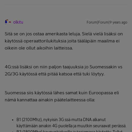
olkitu
Forum|Forum|9 years ago
Sitä se on jos ostaa amerikasta leluja. Sielä vielä lisäksi on
käytössä operaattorilukituksia joita tääläpäin maailma ei
oikein ole ollut aikoihin laitteissa.
4G:ssä lisäksi on niin paljon taajuuksia jo Suomessakin vs
2G/3G käytössä että pitää katsoa että tuki löytyy.
Suomessa siis käytössä lähes samat kuin Euroopassa eli
nämä kannattaa ainakin päätelaitteessa olla:
B1 (2100Mhz), nykyisin 3G:ssä mutta DNA alkanut
käyttämään ainakin 4G puolella ja muutkin seuraavat perässä.