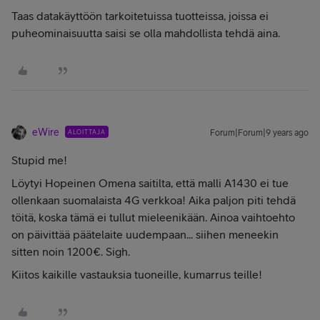
Taas datakäyttöön tarkoitetuissa tuotteissa, joissa ei
puheominaisuutta saisi se olla mahdollista tehdä aina.
eWire
ALOITTAJA
Forum|Forum|9 years ago
Stupid me!
Löytyi Hopeinen Omena saitilta, että malli A1430 ei tue
ollenkaan suomalaista 4G verkkoa! Aika paljon piti tehdä
töitä, koska tämä ei tullut mieleenikään. Ainoa vaihtoehto
on päivittää päätelaite uudempaan... siihen meneekin
sitten noin 1200€. Sigh.
Kiitos kaikille vastauksia tuoneille, kumarrus teille!