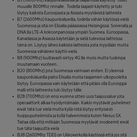
B3 (1800Mhz) kaupunkialueilla ja taajamissa käytetty. Tullut
muualle 800Mhz rinnalle. Todella laajasti käytetty ja tuki
löytyy kaikista Euroopasta ja Asiasta myytävistä laitteista
B7 (2600Mhz) kaupunkialueilla, todella vähän käytössä vielä
Suomessa ja sitä on Elisalla pääasiassa Helsingissä. Soneralla ja
DNA:lla LTE-A kokoonpanoissa ympäri Suomea. Euroopassa,
Kanadassa ja Asiassa käytetään ja sielä tulevissa laitteissa
tämä on. Löytyy lähes kaikista laitteista joita myydään mutta
Suomessa vähäinen käyttö vielä.
B8 (900Mhz) luultavasti siirtyy 4G:lle myös mutta tuskinpa
muutamaan vuoteen...
B20 (800Mhz) jota Suomessa varmaan eniten. Ei yleensä
kaupunkialueilla paitsi Elisalla mutta taajamien ulkopuolelta
löytyy. Euroopassa vain käytetään että pitäisi olla Eurooppa
malli että laitteesta tuki löytyy tälle.
B28 (700Mhz) on ensi vuonna sitten uusi taajuusalue jota
operaattorit alkaa hyödyntämään. Kaikki myytävät puhelimet
eivät tätä tue vielä mutta kyllä niitä löytyy erityisesti
huippupuhelimista ja kyllä halvemmista kuten Nexus 5X.
Taitaa olla että mitkään Suomessa myytävät modeemit eivät
tue tätä taajuutta vielä.
B38 (2600Mhz TDD) on Ukkoverkolla käytössä että jos sitä