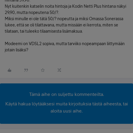
hintana 39,90.
Nyt kuitenkin katselin noita hintoja ja Kodin Netti Plus hintana näkyi
29,90, mutta nopeutena 50/?.
Miksi minulle ei ole tätä 50/? nopeutta ja miksi Omassa Sonerassa
lukee, että se oli tilattavana, mutta missään ei kerrota, miten se
tilataan, tai tuleeko tilaamisesta lisämaksua.
Modeemi on VDSL2 sopiva, mutta tarviiko nopeampaan liittymään
jotain lisäksi?
Tämä aihe on suljettu kommenteilta.
Käytä hakua löytääksesi muita kirjoituksia tästä aiheesta, tai
aloita uusi aihe.