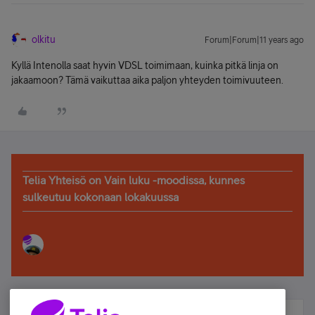
olkitu
Forum|Forum|11 years ago
Kyllä Intenolla saat hyvin VDSL toimimaan, kuinka pitkä linja on
jakaamoon? Tämä vaikuttaa aika paljon yhteyden toimivuuteen.
Telia Yhteisö on Vain luku -moodissa, kunnes
sulkeutuu kokonaan lokakuussa