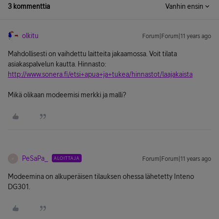
3 kommenttia
Vanhin ensin
olkitu
Forum|Forum|11 years ago
Mahdollisesti on vaihdettu laitteita jakaamossa. Voit tilata
asiakaspalvelun kautta. Hinnasto:
http://www.sonera.fi/etsi+apua+ja+tukea/hinnastot/laajakaista
Mikä olikaan modeemisi merkki ja malli?
PeSaPa_
ALOITTAJA
Forum|Forum|11 years ago
P
Modeemina on alkuperäisen tilauksen ohessa lähetetty Inteno
DG301.