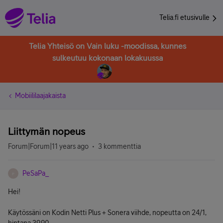
Telia.fi etusivulle
Telia Yhteisö on Vain luku -moodissa, kunnes
sulkeutuu kokonaan lokakuussa
Mobiililaajakaista
Liittymän nopeus
Forum|Forum|11 years ago
3 kommenttia
PeSaPa_
P
Hei!
Käytössäni on Kodin Netti Plus + Sonera viihde, nopeutta on 24/1,