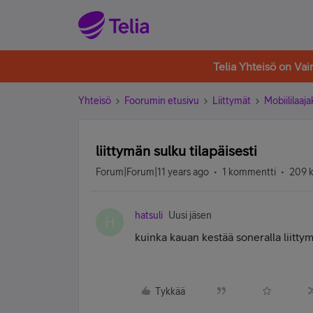
Telia Yhteisö on Va
Yhteisö
Foorumin etusivu
Liittymät
Mobiililaaja
liittymän sulku tilapäisesti
Forum|Forum|11 years ago
1 kommentti
209 k
hatsuli
Uusi jäsen
H
kuinka kauan kestää soneralla liittym
Tykkää