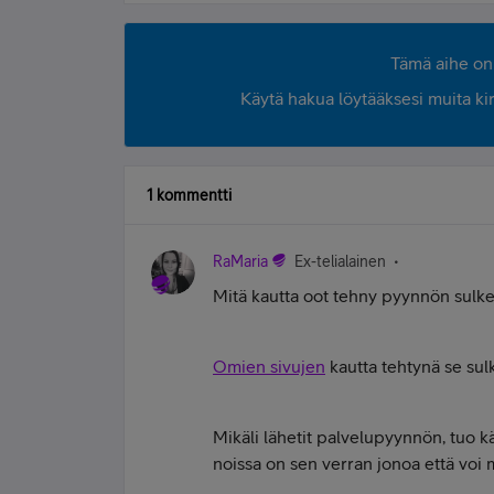
Tämä aihe on 
Käytä hakua löytääksesi muita kirjo
1 kommentti
RaMaria
Ex-telialainen
Mitä kautta oot tehny pyynnön sulkea 
Omien sivujen
kautta tehtynä se sul
Mikäli lähetit palvelupyynnön, tuo k
noissa on sen verran jonoa että voi