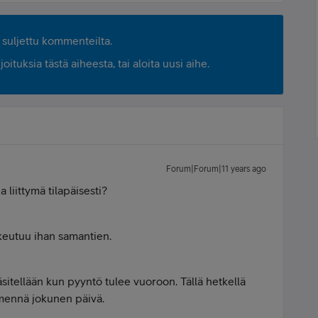
suljettu kommenteilta.
ituksia tästä aiheesta, tai aloita uusi aihe.
Forum|Forum|11 years ago
liittymä tilapäisesti?
keutuu ihan samantien.
äsitellään kun pyyntö tulee vuoroon. Tällä hetkellä
 mennä jokunen päivä.