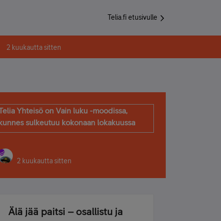
Telia.fi etusivulle
2 kuukautta sitten
Telia Yhteisö on Vain luku -moodissa,
kunnes sulkeutuu kokonaan lokakuussa
2 kuukautta sitten
Älä jää paitsi – osallistu ja