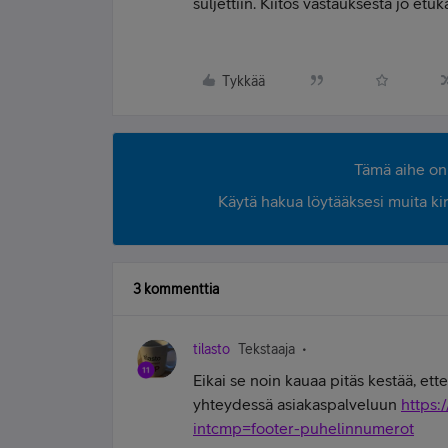
suljettiin. Kiitos vastauksesta jo etuk
Tykkää
Tämä aihe on 
Käytä hakua löytääksesi muita kirjo
3 kommenttia
tilasto
Tekstaaja
Eikai se noin kauaa pitäs kestää, ett
yhteydessä asiakaspalveluun
https:
intcmp=footer-puhelinnumerot