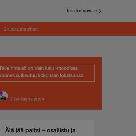
Telia.fi etusivulle
2 kuukautta sitten
Telia Yhteisö on Vain luku -moodissa,
kunnes sulkeutuu kokonaan lokakuussa
2 kuukautta sitten
Älä jää paitsi – osallistu ja