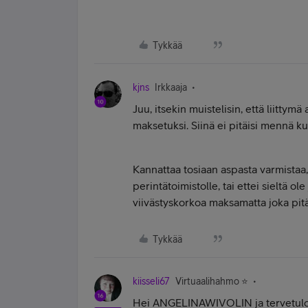
Tykkää
kjns
Irkkaaja
Juu, itsekin muistelisin, että liitty
maksetuksi. Siinä ei pitäisi mennä k
Kannattaa tosiaan aspasta varmistaa
perintätoimistolle, tai ettei sieltä 
viivästyskorkoa maksamatta joka pitäi
Tykkää
kiisseli67
Virtuaalihahmo ⭐️
Hei ANGELINAWIVOLIN ja tervetuloa