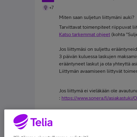
+7
Miten saan suljetun liittymäni auki?
Tarvittavat toimenpiteet riippuvat lii
Katso tarkemmat ohjeet
(kohta "Sulj
Jos liittymäsi on suljettu erääntynei
3 päivän kuluessa laskujen maksamise
erääntyneet laskut ja ota yhteyttä as
Liittymän avaamiseen liittyvät toim
Jos liittymä ei vieläkään ole avautun
:
https://www.sonera.fi/asiakastuki/O
#koskamävoin "Stupid is as stupid does" 
Tykkää