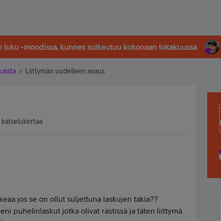
in luku -moodissa, kunnes sulkeutuu kokonaan lokakuussa
kaista
Liittymän uudelleen avaus
 katselukertaa
keaa jos se on ollut suljettuna laskujen takia??
i puhelinlaskut jotka olivat rästissä ja täten liittymä