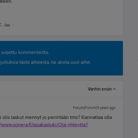
äteen.
Jaa
suljettu kommenteilta.
ituksia tästä aiheesta, tai aloita uusi aihe.
Vanhin ensin
Forum|Forum|9 years ago
ei olis laskut mennyt jo perintään tms? Kannattaa olla
//www.sonera.fi/asiakastuki/Ota-yhteytta?