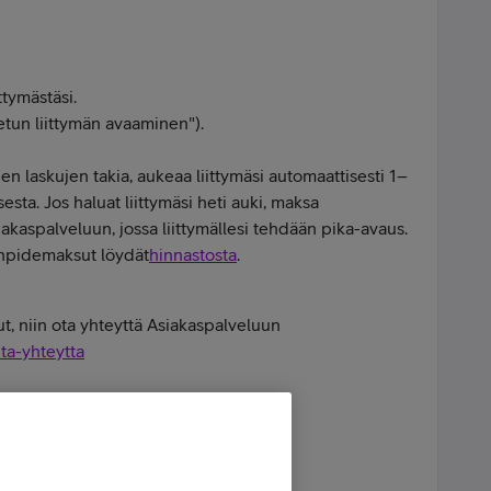
ttymästäsi.
etun liittymän avaaminen").
den laskujen takia, aukeaa liittymäsi automaattisesti 1–
sta. Jos haluat liittymäsi heti auki, maksa
iakaspalveluun, jossa liittymällesi tehdään pika-avaus.
enpidemaksut löydät
hinnastosta
.
ut, niin ota yhteyttä Asiakaspalveluun
ta-yhteytta
- Forrest Gump