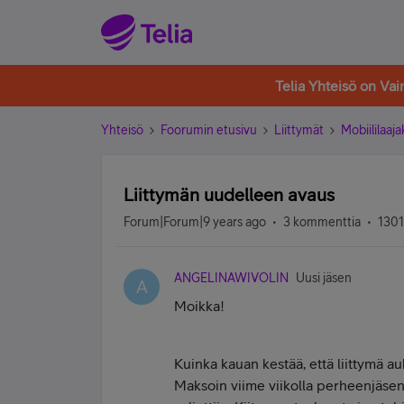
Telia Yhteisö on Va
Yhteisö
Foorumin etusivu
Liittymät
Mobiililaaja
Liittymän uudelleen avaus
Forum|Forum|9 years ago
3 kommenttia
1301
ANGELINAWIVOLIN
Uusi jäsen
A
Moikka!
Kuinka kauan kestää, että liittymä au
Maksoin viime viikolla perheenjäsenen