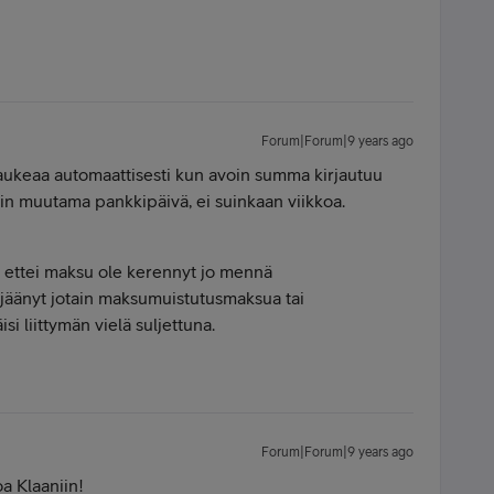
Forum|Forum|9 years ago
mä aukeaa automaattisesti kun avoin summa kirjautuu
uin muutama pankkipäivä, ei suinkaan viikkoa.
, ettei maksu ole kerennyt jo mennä
ole jäänyt jotain maksumuistutusmaksua tai
si liittymän vielä suljettuna.
Forum|Forum|9 years ago
 Klaaniin!