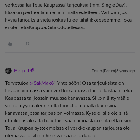
verkossa tai Telia Kaupassa”’tarjouksia (mm. SingleDay).
Elisa on perheellämme ja firmalla edelleen. Vaihdan jos
hyviä tarjouksia vielä joskus tulee lähiliikkeeseemme, joka
ei ole TeliaKauppa. Sitä odotellessa..
Merja_J
Forum|Forum|8 years ago
Tervetuloa
@SakMak81
Yhteisöön! Osa tarjouksista on
tosiaan voimassa vain verkkokaupassa tai pelkästään Telia
Kaupassa tai jossain muussa kanavassa. Silloin liittymää ei
voida myydä alennetulla hinnalla muualla kuin siinä
kanavassa jossa tarjous on voimassa. Kyse ei siis ole siitä
etteikö asiakkaita haluttaisi vaan ainoastaan siitä että esim.
Telia Kaupan systeemeissä ei verkkokaupan tarjousta ole
olemassa ja silloin he eivät saa asiakkaalle