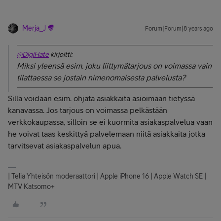
Merja_J
Forum|Forum|8 years ago
@DigiHate
kirjoitti:
Miksi yleensä esim. joku liittymätarjous on voimassa vain
tilattaessa se jostain nimenomaisesta palvelusta?
Sillä voidaan esim. ohjata asiakkaita asioimaan tietyssä
kanavassa. Jos tarjous on voimassa pelkästään
verkkokaupassa, silloin se ei kuormita asiakaspalvelua vaan
he voivat taas keskittyä palvelemaan niitä asiakkaita jotka
tarvitsevat asiakaspalvelun apua.
| Telia Yhteisön moderaattori | Apple iPhone 16 | Apple Watch SE |
MTV Katsomo+