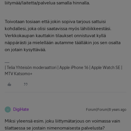
liitymää/laitetta/palvelua samalla hinnalla.
Toivotaan tosiaan että jokin sopiva tarjous sattuisi
kohdallesi, joka olisi saatavissa myös lähiliikkeestäsi.
Verkkokaupan kauttakin tilaukset onnistuvat kyllä
näppärästi ja mielellään autamme täälläkin jos sen osalta
on jotain kysyttävää.
| Telia Yhteisön moderaattori | Apple iPhone 16 | Apple Watch SE |
MTV Katsomo+
DigiHate
Forum|Forum|8 years ago
D
Miksi yleensä esim. joku liittymätarjous on voimassa vain
tilattaessa se jostain nimenomaisesta palvelusta?