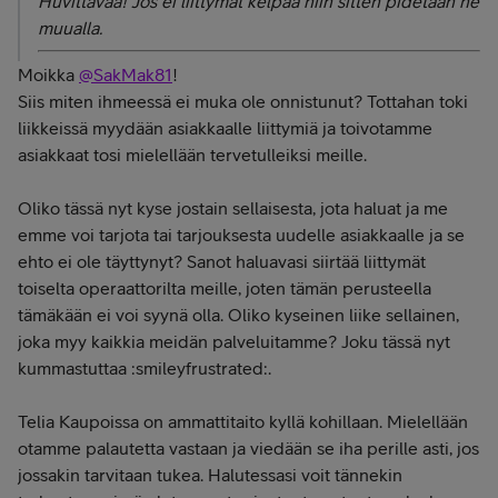
Huvittavaa! Jos ei liittymät kelpaa niin sitten pidetään ne
muualla.
Moikka
@SakMak81
!
Siis miten ihmeessä ei muka ole onnistunut? Tottahan toki
liikkeissä myydään asiakkaalle liittymiä ja toivotamme
asiakkaat tosi mielellään tervetulleiksi meille.
Oliko tässä nyt kyse jostain sellaisesta, jota haluat ja me
emme voi tarjota tai tarjouksesta uudelle asiakkaalle ja se
ehto ei ole täyttynyt? Sanot haluavasi siirtää liittymät
toiselta operaattorilta meille, joten tämän perusteella
tämäkään ei voi syynä olla. Oliko kyseinen liike sellainen,
joka myy kaikkia meidän palveluitamme? Joku tässä nyt
kummastuttaa :smileyfrustrated:.
Telia Kaupoissa on ammattitaito kyllä kohillaan. Mielellään
otamme palautetta vastaan ja viedään se iha perille asti, jos
jossakin tarvitaan tukea. Halutessasi voit tännekin