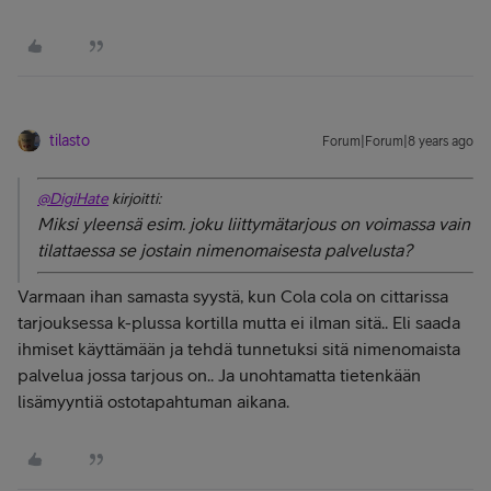
tilasto
Forum|Forum|8 years ago
@DigiHate
kirjoitti:
Miksi yleensä esim. joku liittymätarjous on voimassa vain
tilattaessa se jostain nimenomaisesta palvelusta?
Varmaan ihan samasta syystä, kun Cola cola on cittarissa
tarjouksessa k-plussa kortilla mutta ei ilman sitä.. Eli saada
ihmiset käyttämään ja tehdä tunnetuksi sitä nimenomaista
palvelua jossa tarjous on.. Ja unohtamatta tietenkään
lisämyyntiä ostotapahtuman aikana.