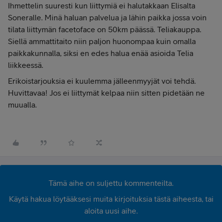
Ihmettelin suuresti kun liittymiä ei halutakkaan Elisalta
Soneralle. Minä haluan palvelua ja lähin paikka jossa voin
tilata liittymän facetoface on 50km päässä. Teliakauppa.
Siellä ammattitaito niin paljon huonompaa kuin omalla
paikkakunnalla, siksi en edes halua enää asioida Telia
liikkeessä.
Erikoistarjouksia ei kuulemma jälleenmyyjät voi tehdä.
Huvittavaa! Jos ei liittymät kelpaa niin sitten pidetään ne
muualla.
Tämä aihe on suljettu kommenteilta.
Käytä hakua löytääksesi muita kirjoituksia tästä aiheesta, tai
aloita uusi aihe.