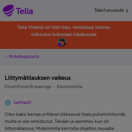
Telia.fi etusivulle
Telia Yhteisö on Vain luku -moodissa, kunnes
sulkeutuu kokonaan lokakuussa
Mobiililaajakaista
Liittymätilauksen vaikeus
Forum|Forum|8 years ago
8 kommenttia
SakMak81
S
Olen kaksi kertaa yrittänyt liikkeessä tilata puhelinliittymät,
mutta ei ole onnistunut. Tänään ja aiemmin, kun oli
liittymätarjous. Molemmilla kerroilla ohjattiin muualle.