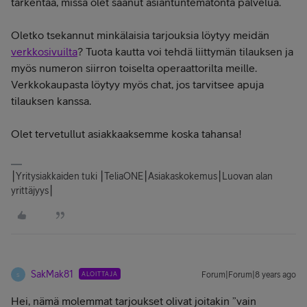
tarkentaa, missä olet saanut asiantuntematonta palvelua.
Oletko tsekannut minkälaisia tarjouksia löytyy meidän
verkkosivuilta
? Tuota kautta voi tehdä liittymän tilauksen ja
myös numeron siirron toiselta operaattorilta meille.
Verkkokaupasta löytyy myös chat, jos tarvitsee apuja
tilauksen kanssa.
Olet tervetullut asiakkaaksemme koska tahansa!
⎮Yritysiakkaiden tuki ⎮TeliaONE⎮Asiakaskokemus⎮Luovan alan
yrittäjyys⎮
SakMak81
ALOITTAJA
Forum|Forum|8 years ago
S
Hei, nämä molemmat tarjoukset olivat joitakin ”vain