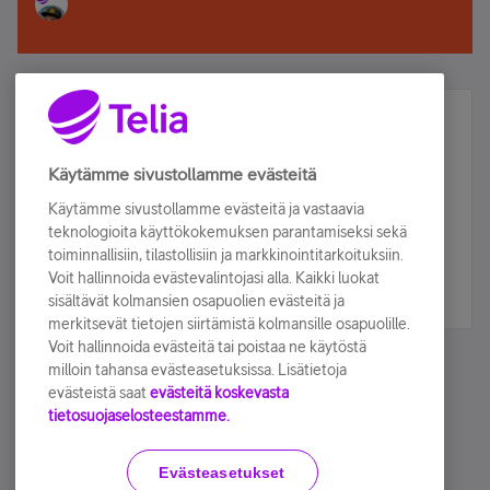
Älä jää paitsi – osallistu ja voita!
Tilaa Telian uutiskirje ja olet mukana arvonnassa.
Käytämme sivustollamme evästeitä
Samalla saat parhaat asiakasedut suoraan
Käytämme sivustollamme evästeitä ja vastaavia
sähköpostiisi.
teknologioita käyttökokemuksen parantamiseksi sekä
toiminnallisiin, tilastollisiin ja markkinointitarkoituksiin.
Voit hallinnoida evästevalintojasi alla. Kaikki luokat
Tilaa nyt
sisältävät kolmansien osapuolien evästeitä ja
merkitsevät tietojen siirtämistä kolmansille osapuolille.
Voit hallinnoida evästeitä tai poistaa ne käytöstä
milloin tahansa evästeasetuksissa. Lisätietoja
evästeistä saat
evästeitä koskevasta
tietosuojaselosteestamme.
Käyttöehdot
Accessibility statement
Evästeasetukset