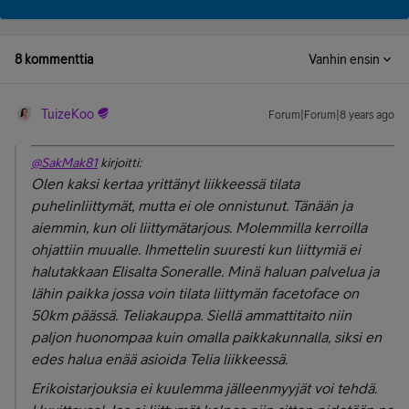
8 kommenttia
Vanhin ensin
TuizeKoo
Forum|Forum|8 years ago
@SakMak81
kirjoitti:
Olen kaksi kertaa yrittänyt liikkeessä tilata
puhelinliittymät, mutta ei ole onnistunut. Tänään ja
aiemmin, kun oli liittymätarjous. Molemmilla kerroilla
ohjattiin muualle. Ihmettelin suuresti kun liittymiä ei
halutakkaan Elisalta Soneralle. Minä haluan palvelua ja
lähin paikka jossa voin tilata liittymän facetoface on
50km päässä. Teliakauppa. Siellä ammattitaito niin
paljon huonompaa kuin omalla paikkakunnalla, siksi en
edes halua enää asioida Telia liikkeessä.
Erikoistarjouksia ei kuulemma jälleenmyyjät voi tehdä.