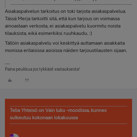
Asiakaspalvelun tarkoitus on toki tarjota asiakaspalvelua.
Tässä Merja tarkoitti sitä, että kun tarjous on voimassa
ainoastaan verkosta, ei asiakaspalvelu kuormitu noista
tilauksista, eikä esimerkiksi ruuhkaudu. :)
Tällöin asiakaspalvelu voi keskittyä auttamaan asiakkaita
monissa erilaisissa asioissa näiden tarjoustilausten sijaan.
Paina peukkua jos tykkäsit vastauksesta!
Telia Yhteisö on Vain luku -moodissa, kunnes
sulkeutuu kokonaan lokakuussa