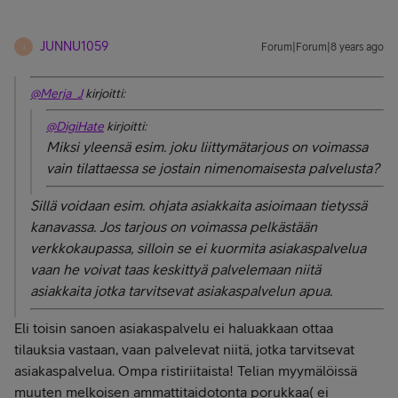
JUNNU1059
Forum|Forum|8 years ago
J
@Merja_J
kirjoitti:
@DigiHate
kirjoitti:
Miksi yleensä esim. joku liittymätarjous on voimassa
vain tilattaessa se jostain nimenomaisesta palvelusta?
Sillä voidaan esim. ohjata asiakkaita asioimaan tietyssä
kanavassa. Jos tarjous on voimassa pelkästään
verkkokaupassa, silloin se ei kuormita asiakaspalvelua
vaan he voivat taas keskittyä palvelemaan niitä
asiakkaita jotka tarvitsevat asiakaspalvelun apua.
Eli toisin sanoen asiakaspalvelu ei haluakkaan ottaa
tilauksia vastaan, vaan palvelevat niitä, jotka tarvitsevat
asiakaspalvelua. Ompa ristiriitaista! Telian myymälöissä
muuten melkoisen ammattitaidotonta porukkaa( ei