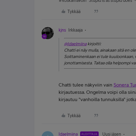
#koskamävoin "Stupid is as stupid does" 
Tykkää
kjns
Irkkaaja
@Idaelmiina
kirjoitti:
Chatti ei näy mulla, ainakaan sitä en ole
Soittaminenkaan ei tule kuuloonkaan, vo
jonottamisesta. Taitaa olla helpompi va
Chatti tulee näkyviin vain
Sonera Tu
kirjautuessa. Ongelma voipi olla sii
kirjautuu "vanhoilla tunnuksilla" jot
Tykkää
Idaelmiina
Uusi jäsen
ALOITTAJA