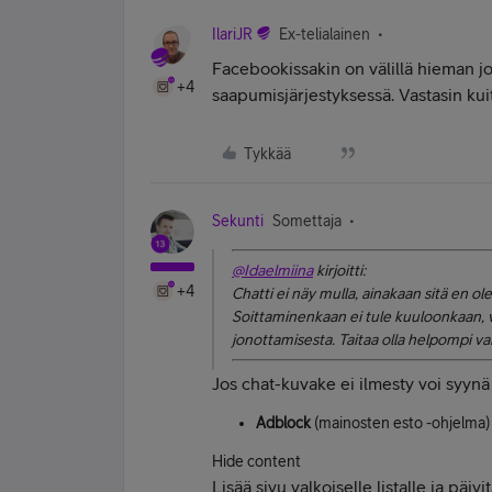
IlariJR
Ex-telialainen
Facebookissakin on välillä hieman jon
+4
saapumisjärjestyksessä. Vastasin kuiten
Tykkää
Sekunti
Somettaja
@Idaelmiina
kirjoitti:
+4
Chatti ei näy mulla, ainakaan sitä en ole
Soittaminenkaan ei tule kuuloonkaan, vo
jonottamisesta. Taitaa olla helpompi va
Jos chat-kuvake ei ilmesty voi syynä 
Adblock
(mainosten esto -ohjelma)
Hide content
Lisää sivu valkoiselle listalle ja päivi