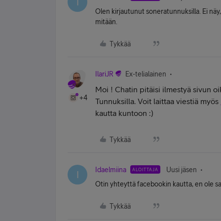
I
Olen kirjautunut soneratunnuksilla. Ei näy
mitään.
Tykkää
IlariJR
Ex-telialainen
Moi
! Chatin pitäisi ilmestyä sivun o
+4
Tunnuksilla. Voit laittaa viestiä myös
kautta kuntoon :)
Tykkää
Idaelmiina
Uusi jäsen
ALOITTAJA
I
Otin yhteyttä facebookin kautta, en ole sa
Tykkää