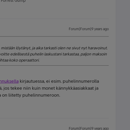
- Forrest Gump
Forum|Forum|9 years ago
 mistään löytänyt, ja aika tarkasti olen ne sivut nyt haravoinut.
itte edellisestä puhelin laskustani tarkastaa, paljon maksoin
ihtaa koko operaattori.
nnuksella
kirjautuessa, ei esim. puhelinnumerolla
nä, jos tekee niin kuin monet kännykkäasiakkaat ja
ka on liitetty puhelinnumeroon.
Forum|Forum|9 years ago