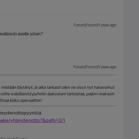
Forum|Forum|9 years ago
ällisesti asialle jotain?
Forum|Forum|9 years ago
 mistään löytänyt, ja aika tarkasti olen ne sivut nyt haravoinut.
itte edellisestä puhelin laskustani tarkastaa, paljon maksoin
ihtaa koko operaattori.
yhteydenottopyyntöä
omake/yhteydenotto?&path=2/1