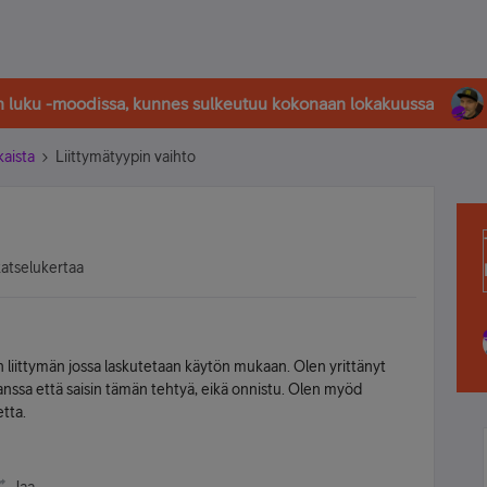
in luku -moodissa, kunnes sulkeutuu kokonaan lokakuussa
kaista
Liittymätyypin vaihto
katselukertaa
n liittymän jossa laskutetaan käytön mukaan. Olen yrittänyt
ssa että saisin tämän tehtyä, eikä onnistu. Olen myöd
etta.