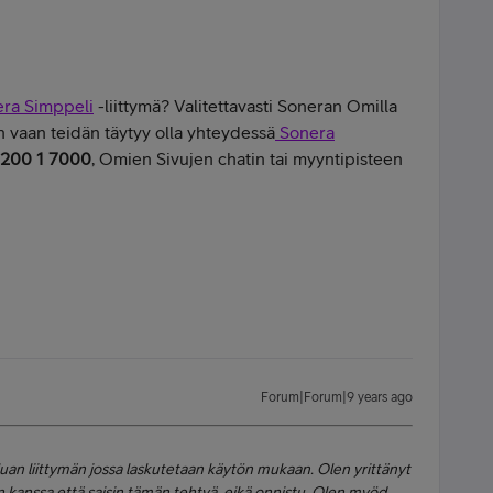
ra Simppeli
-liittymä? Valitettavasti Soneran Omilla
hän vaan teidän täytyy olla yhteydessä
Sonera
200 1 7000
, Omien Sivujen chatin tai myyntipisteen
Forum|Forum|9 years ago
luan liittymän jossa laskutetaan käytön mukaan. Olen yrittänyt
kanssa että saisin tämän tehtyä, eikä onnistu. Olen myöd