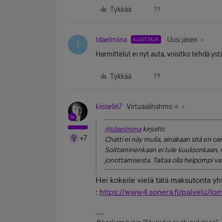
Tykkää
Idaelmiina
Uusi jäsen
ALOITTAJA
I
Harmittelut ei nyt auta, voisitko tehdä ystäv
Tykkää
kiisseli67
Virtuaalihahmo ⭐️
@Idaelmiina
kirjoitti:
+7
Chatti ei näy mulla, ainakaan sitä en ole
Soittaminenkaan ei tule kuuloonkaan, vo
jonottamisesta. Taitaa olla helpompi va
Hei kokeile vielä tätä maksutonta 
:
https://www4.sonera.fi/palvelu/l