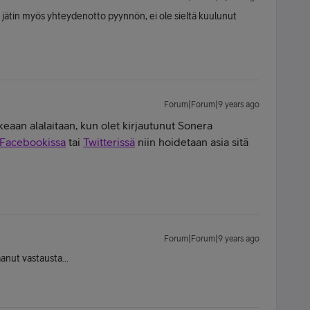
, jätin myös yhteydenotto pyynnön, ei ole sieltä kuulunut
Forum|Forum|9 years ago
ikeaan alalaitaan, kun olet kirjautunut Sonera
Facebookissa
tai
Twitterissä
niin hoidetaan asia sitä
Forum|Forum|9 years ago
anut vastausta...