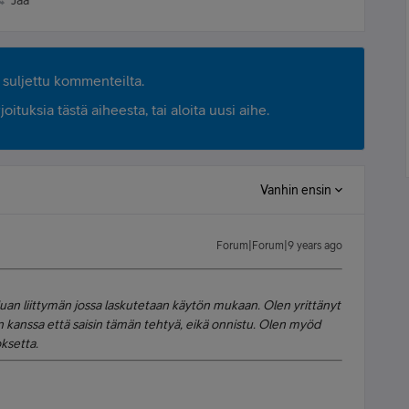
Jaa
suljettu kommenteilta.
ituksia tästä aiheesta, tai aloita uusi aihe.
Vanhin ensin
Forum|Forum|9 years ago
luan liittymän jossa laskutetaan käytön mukaan. Olen yrittänyt
kanssa että saisin tämän tehtyä, eikä onnistu. Olen myöd
oksetta.