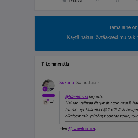
Tykkää
Tämä aihe on 
Käytä hakua löytääksesi muita kirjo
11 kommenttia
Sekunti
Somettaja
@Idaelmiina
kirjoitti:
+4
Haluan vaihtaa liittymätyypin m:stä, ha
tunnin nyt taistella p@#€%#% sivujen 
aikaisemmin yrittänyt soittaa teille, tul
Hei
@Idaelmiina
,