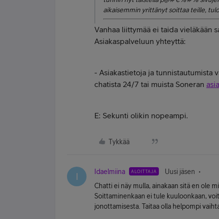
aikaisemmin yrittänyt soittaa teille, tul
Vanhaa liittymää ei taida vieläkään s
Asiakaspalveluun yhteyttä:
- Asiakastietoja ja tunnistautumista
chatista 24/7 tai muista Soneran
asi
E: Sekunti olikin nopeampi.
Tykkää
Idaelmiina
Uusi jäsen
ALOITTAJA
I
Chatti ei näy mulla, ainakaan sitä en ole mi
Soittaminenkaan ei tule kuuloonkaan, voitt
jonottamisesta. Taitaa olla helpompi vaiht