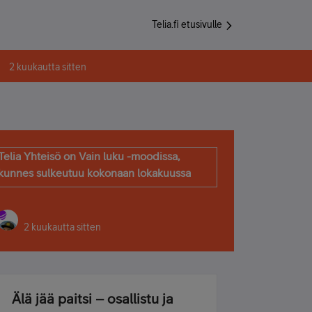
Telia.fi etusivulle
2 kuukautta sitten
Telia Yhteisö on Vain luku -moodissa,
kunnes sulkeutuu kokonaan lokakuussa
2 kuukautta sitten
Älä jää paitsi – osallistu ja