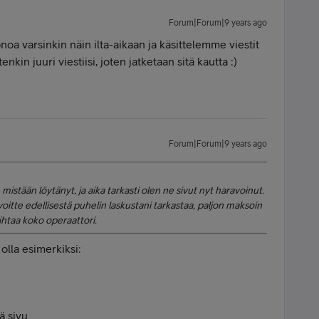
Forum|Forum|9 years ago
oa varsinkin näin ilta-aikaan ja käsittelemme viestit
kin juuri viestiisi, joten jatketaan sitä kautta :)
Forum|Forum|9 years ago
 mistään löytänyt, ja aika tarkasti olen ne sivut nyt haravoinut.
itte edellisestä puhelin laskustani tarkastaa, paljon maksoin
ihtaa koko operaattori.
olla esimerkiksi:
tä sivu