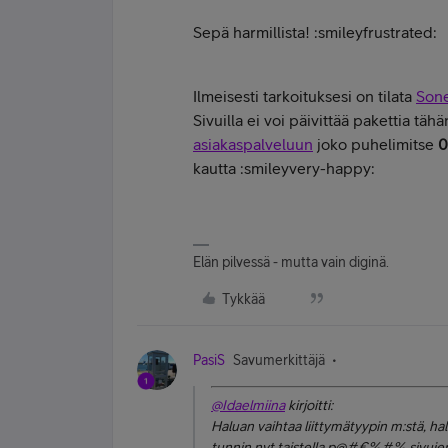
Sepä harmillista! :smileyfrustrated:
Ilmeisesti tarkoituksesi on tilata
Sone
Sivuilla ei voi päivittää pakettia tä
asiakaspalveluun
joko puhelimitse
0
kautta :smileyvery-happy:
Elän pilvessä - mutta vain diginä.
Tykkää
PasiS
Savumerkittäjä
@Idaelmiina
kirjoitti:
Haluan vaihtaa liittymätyypin m:stä, ha
tunnin nyt taistella p@#€%#% sivujen 