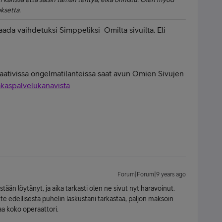
oksetta.
aada vaihdetuksi Simppeliksi Omilta sivuilta. Eli
 vaativissa ongelmatilanteissa saat avun Omien Sivujen
akaspalvelukanavista
Forum|Forum|9 years ago
stään löytänyt, ja aika tarkasti olen ne sivut nyt haravoinut.
e edellisestä puhelin laskustani tarkastaa, paljon maksoin
aa koko operaattori.