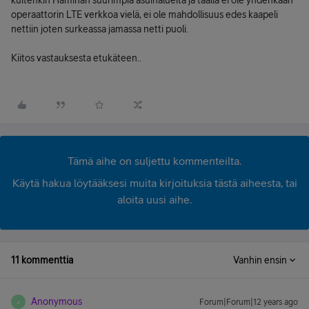
kuitenkin Haminan suurimpia asuinalueita ja täällä ei ole yhdenkään
operaattorin LTE verkkoa vielä, ei ole mahdollisuus edes kaapeli
nettiin joten surkeassa jamassa netti puoli.
Kiitos vastauksesta etukäteen..
Tämä aihe on suljettu kommenteilta.
Käytä hakua löytääksesi muita kirjoituksia tästä aiheesta, tai
aloita uusi aihe.
11 kommenttia
Vanhin ensin
Anonymous
Forum|Forum|12 years ago
A