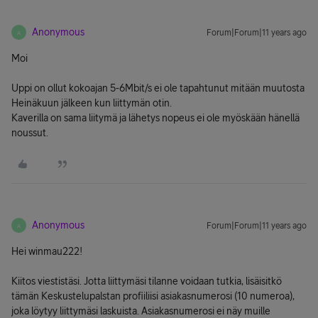
Anonymous
Forum|Forum|11 years ago
A
Moi
Uppi on ollut kokoajan 5-6Mbit/s ei ole tapahtunut mitään muutosta
Heinäkuun jälkeen kun liittymän otin.
Kaverilla on sama liitymä ja lähetys nopeus ei ole myöskään hänellä
noussut.
Anonymous
Forum|Forum|11 years ago
A
Hei winmau222!
Kiitos viestistäsi. Jotta liittymäsi tilanne voidaan tutkia, lisäisitkö
tämän Keskustelupalstan profiiliisi asiakasnumerosi (10 numeroa),
joka löytyy liittymäsi laskuista. Asiakasnumerosi ei näy muille