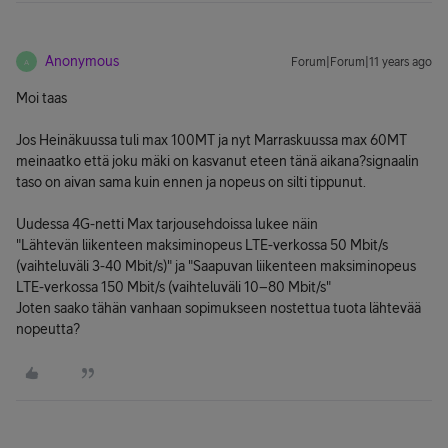
Anonymous
Forum|Forum|11 years ago
A
Moi taas
Jos Heinäkuussa tuli max 100MT ja nyt Marraskuussa max 60MT
meinaatko että joku mäki on kasvanut eteen tänä aikana?signaalin
taso on aivan sama kuin ennen ja nopeus on silti tippunut.
Uudessa 4G-netti Max tarjousehdoissa lukee näin
"Lähtevän liikenteen maksiminopeus LTE-verkossa 50 Mbit/s
(vaihteluväli 3-40 Mbit/s)" ja "Saapuvan liikenteen maksiminopeus
LTE-verkossa 150 Mbit/s (vaihteluväli 10–80 Mbit/s"
Joten saako tähän vanhaan sopimukseen nostettua tuota lähtevää
nopeutta?