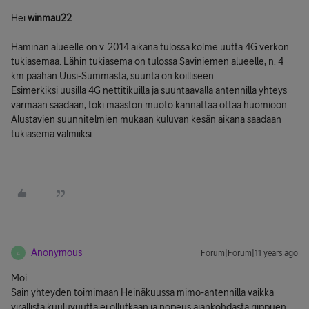
Hei
winmau22
Haminan alueelle on v. 2014 aikana tulossa kolme uutta 4G verkon
tukiasemaa. Lähin tukiasema on tulossa Saviniemen alueelle, n. 4
km päähän Uusi-Summasta, suunta on koilliseen.
Esimerkiksi uusilla 4G nettitikuilla ja suuntaavalla antennilla yhteys
varmaan saadaan, toki maaston muoto kannattaa ottaa huomioon.
Alustavien suunnitelmien mukaan kuluvan kesän aikana saadaan
tukiasema valmiiksi.
.
Anonymous
Forum|Forum|11 years ago
A
Moi
Sain yhteyden toimimaan Heinäkuussa mimo-antennilla vaikka
virallista kuuluvuutta ei ollutkaan ja nopeus ajankohdasta riippuen