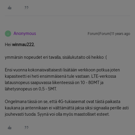
Anonymous
Forum|Forum|11 years ago
A
Hei
winmau222
,
ymmärsin nopeudet eri tavalla, sisälukutaito oli heikko :(
Ensi vuonna kokonaisvaltaisesti lisätään verkkoon potkua joten
kapasiteetti ei heti ensimmäisenä tule vastaan. LTE-verkossa
latausnopeus saapuvassa liikenteessä on 10 - 80MT ja
lähetysnopeus on 0,5 - 5MT.
Ongelmana tässä on se, että 4G-tukiasemat ovat tästä paikasta
kaukana ja antennikaan ei välttämättä jaksa siksi signaalia perille asti
jouhevasti tuoda. Syynä voi olla myös maastolliset esteet.