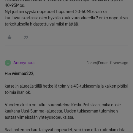
40-95Mbs,
Nyt jostain syystä nopeudet tippuneet 20-60Mbs vaikka
kuuluvuuskartassa olen hyvällä kuuluvuus alueella ? onko nopeuksia
tarkoituksella hidastettu vai mikä mättää.
Anonymous
Forum|Forum|11 years ago
A
Hei
winmau222
,
katselin alueella tällä hetkellä toimivia 4G-tukiasemia ja kaiken pitäisi
toimia ihan ok.
Vuoden alusta on tullut suunnitelma Keski-Poitsilaan, mikä ei ole
kaukana Uusi-Summa -alueesta. Uuden tukiaseman tuleminen
auttaa viimeistään yhteysnopeuksissa.
Saat antennin kautta hyvät nopeudet, veikkaan että kuitenkin data