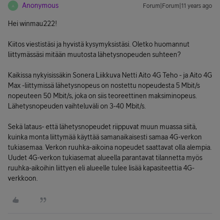
Anonymous
Forum|Forum|11 years ago
A
Hei winmau222!
Kiitos viestistäsi ja hyvistä kysymyksistäsi. Oletko huomannut
liittymässäsi mitään muutosta lähetysnopeuden suhteen?
Kaikissa nykyisissäkin Sonera Liikkuva Netti Aito 4G Teho - ja Aito 4G
Max -liittymissä lähetysnopeus on nostettu nopeudesta 5 Mbit/s
nopeuteen 50 Mbit/s, joka on siis teoreettinen maksiminopeus.
Lähetysnopeuden vaihteluväli on 3-40 Mbit/s.
Sekä lataus- että lähetysnopeudet riippuvat muun muassa siitä,
kuinka monta liittymää käyttää samanaikaisesti samaa 4G-verkon
tukiasemaa. Verkon ruuhka-aikoina nopeudet saattavat olla alempia.
Uudet 4G-verkon tukiasemat alueella parantavat tilannetta myös
ruuhka-aikoihin liittyen eli alueelle tulee lisää kapasiteettia 4G-
verkkoon.