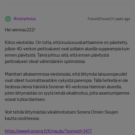
Anonymous
Forum|Forum|11 years ago
A
Hei winmau222!
Kiitos viestistäsi. On totta, että kuuluvuuskarttaamme on päivitetty,
jolloin 4G-verkon peittoalueet ovat joillakin alueilla suppeampia kuin
ennen päivitystä. Tämä johtuu siitä, että ennen päivitystä
peittoalueet olivat vähintäänkin optimistisia.
Mainitset aikaisemmissa viesteissäsi, että liittymäsi latausnopeudet
ovat olleet huomattavastikin nykyistä parempia. Tällä hetkellä ei ole
tiedossa olevia häiriöitä Soneran 4G-verkossa Haminan alueella,
joten liittymästäsi on syytä tehdä vikailmoitus, jotta asiantuntijamme
voivat tutkia tilanteen.
Voit tehdä liittymästäsi vikailmoituksen Sonera Omien Sivujen
kautta osoitteessa:
https://www4.sonera.fi/Kirjaudu/?someid=3417