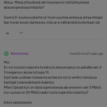
liikkuu. Missä yhteydessä olet huomannut nettiyhteyksissä
latausnopeuksissa hitautta?
Sonera.fi -kuuluvuuskartta on hyvin suuntaa-antava ja antaa ehkäpä
liian hyvän kuvan tilanteesta, mitä se ei välttämättä kuitenkaan ole.
Anonymous
Forum|Forum|11 years ago
A
Moi
En nyt kutsuisi nopeutta hyväksi jos latausnopeus on päivällä vain 3-
5 megaa kun alussa tuli jopa 10.
Eipä taida uusikaan tukiasema auttaa jos nyt jo verkko tukossa ja
käyttäjät todennäköisesti lisääntyy.
Mites Upload kun on tässä sopimuksessa ala-arvoinen vain 5 Mbit/s
kun uusissa on 50 Mbit/s saako tuota nopeutta nostettua?
Kiitos vastauksesta