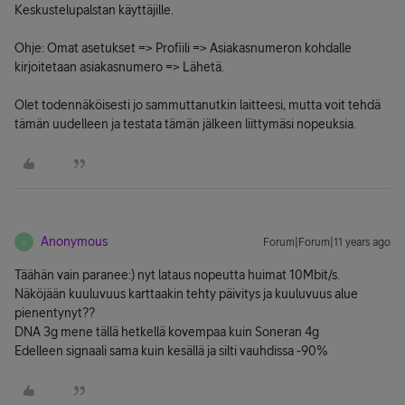
Keskustelupalstan käyttäjille.
Ohje: Omat asetukset => Profiili => Asiakasnumeron kohdalle
kirjoitetaan asiakasnumero => Lähetä.
Olet todennäköisesti jo sammuttanutkin laitteesi, mutta voit tehdä
tämän uudelleen ja testata tämän jälkeen liittymäsi nopeuksia.
Anonymous
Forum|Forum|11 years ago
A
Täähän vain paranee:) nyt lataus nopeutta huimat 10Mbit/s.
Näköjään kuuluvuus karttaakin tehty päivitys ja kuuluvuus alue
pienentynyt??
DNA 3g mene tällä hetkellä kovempaa kuin Soneran 4g
Edelleen signaali sama kuin kesällä ja silti vauhdissa -90%