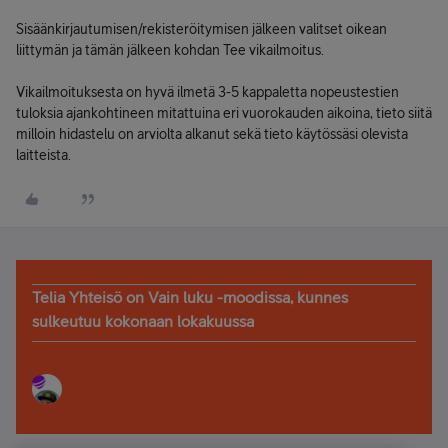
Sisäänkirjautumisen/rekisteröitymisen jälkeen valitset oikean
liittymän ja tämän jälkeen kohdan Tee vikailmoitus.
Vikailmoituksesta on hyvä ilmetä 3-5 kappaletta nopeustestien
tuloksia ajankohtineen mitattuina eri vuorokauden aikoina, tieto siitä
milloin hidastelu on arviolta alkanut sekä tieto käytössäsi olevista
laitteista.
Telia Yhteisö on Vain luku -moodissa, kunnes
sulkeutuu kokonaan lokakuussa