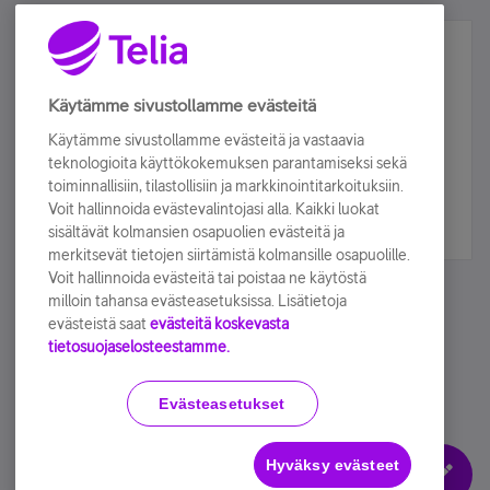
Älä jää paitsi – osallistu ja voita!
Tilaa Telian uutiskirje ja olet mukana arvonnassa.
Käytämme sivustollamme evästeitä
Samalla saat parhaat asiakasedut suoraan
Käytämme sivustollamme evästeitä ja vastaavia
sähköpostiisi.
teknologioita käyttökokemuksen parantamiseksi sekä
toiminnallisiin, tilastollisiin ja markkinointitarkoituksiin.
Voit hallinnoida evästevalintojasi alla. Kaikki luokat
Tilaa nyt
sisältävät kolmansien osapuolien evästeitä ja
merkitsevät tietojen siirtämistä kolmansille osapuolille.
Voit hallinnoida evästeitä tai poistaa ne käytöstä
milloin tahansa evästeasetuksissa. Lisätietoja
evästeistä saat
evästeitä koskevasta
tietosuojaselosteestamme.
Käyttöehdot
Accessibility statement
Evästeasetukset
Hyväksy evästeet
Evästeasetukset