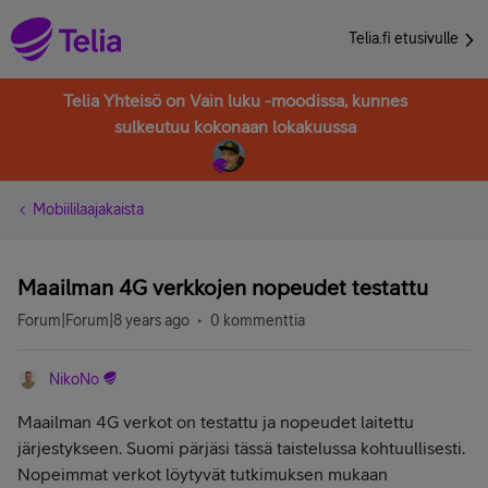
Telia.fi etusivulle
Telia Yhteisö on Vain luku -moodissa, kunnes
sulkeutuu kokonaan lokakuussa
Mobiililaajakaista
Maailman 4G verkkojen nopeudet testattu
Forum|Forum|8 years ago
0 kommenttia
NikoNo
Maailman 4G verkot on testattu ja nopeudet laitettu
järjestykseen. Suomi pärjäsi tässä taistelussa kohtuullisesti.
Nopeimmat verkot löytyvät tutkimuksen mukaan