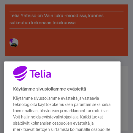
Telia Yhteisö on Vain luku -moodissa, kunnes
sulkeutuu kokonaan lokakuussa
Älä jää paitsi – osallistu ja voita!
Tilaa Telian uutiskirje ja olet mukana arvonnassa.
Käytämme sivustollamme evästeitä
Samalla saat parhaat asiakasedut suoraan
Käytämme sivustollamme evästeitä ja vastaavia
sähköpostiisi.
teknologioita käyttökokemuksen parantamiseksi sekä
toiminnallisiin, tilastollisiin ja markkinointitarkoituksiin.
Voit hallinnoida evästevalintojasi alla. Kaikki luokat
Tilaa nyt
sisältävät kolmansien osapuolien evästeitä ja
merkitsevät tietojen siirtämistä kolmansille osapuolille.