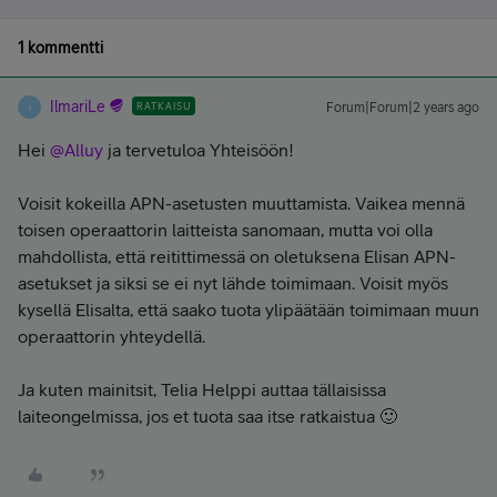
1 kommentti
IlmariLe
RATKAISU
Forum|Forum|2 years ago
I
Hei
@Alluy
ja tervetuloa Yhteisöön!
Voisit kokeilla APN-asetusten muuttamista. Vaikea mennä
toisen operaattorin laitteista sanomaan, mutta voi olla
mahdollista, että reitittimessä on oletuksena Elisan APN-
asetukset ja siksi se ei nyt lähde toimimaan. Voisit myös
kysellä Elisalta, että saako tuota ylipäätään toimimaan muun
operaattorin yhteydellä.
Ja kuten mainitsit, Telia Helppi auttaa tällaisissa
laiteongelmissa, jos et tuota saa itse ratkaistua 🙂