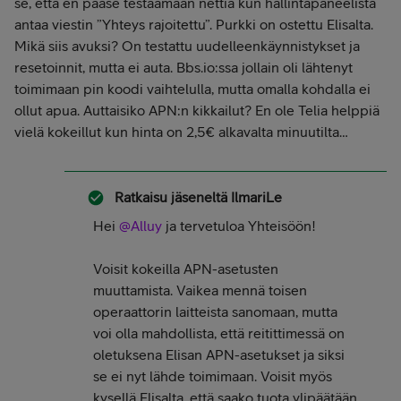
se, että en pääse testaamaan nettiä kun hallintapaneelista
antaa viestin ”Yhteys rajoitettu”. Purkki on ostettu Elisalta.
Mikä siis avuksi? On testattu uudelleenkäynnistykset ja
resetoinnit, mutta ei auta. Bbs.io:ssa jollain oli lähtenyt
toimimaan pin koodi vaihtelulla, mutta omalla kohdalla ei
ollut apua. Auttaisiko APN:n kikkailut? En ole Telia helppiä
vielä kokeillut kun hinta on 2,5€ alkavalta minuutilta…
Ratkaisu jäseneltä
IlmariLe
Hei
@Alluy
ja tervetuloa Yhteisöön!
Voisit kokeilla APN-asetusten
muuttamista. Vaikea mennä toisen
operaattorin laitteista sanomaan, mutta
voi olla mahdollista, että reitittimessä on
oletuksena Elisan APN-asetukset ja siksi
se ei nyt lähde toimimaan. Voisit myös
kysellä Elisalta, että saako tuota ylipäätään