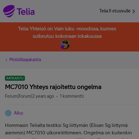
Telia.fi etusivulle
Telia Yhteisö on Vain luku -moodissa, kunnes
sulkeutuu kokonaan lokakuussa
Mobiililaajakaista
RATKAISTU
MC7010 Yhteys rajoitettu ongelma
Forum|Forum|2 years ago
1 kommentti
Alluy
A
Hommasin Telialta testiksi 5g liittymän (Elisan 5g liittymä
aiemmin) MC7010 ulkoreitittimeen. Ongelma on kuitenkin