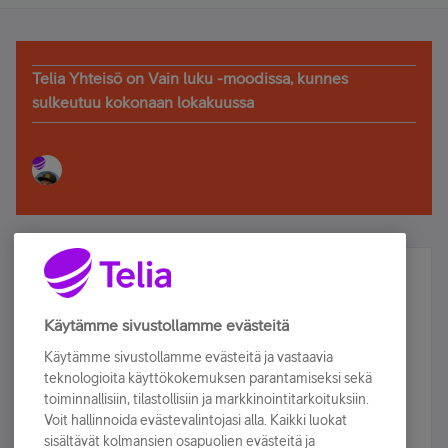
Telia Yhteisö on Vain luku -moodissa, kunnes
sulkeutuu kokonaan lokakuussa
Älä jää paitsi – osallistu ja voita!
Tilaa Telian uutiskirje ja olet mukana arvonnassa.
Käytämme sivustollamme evästeitä
Samalla saat parhaat asiakasedut suoraan
Käytämme sivustollamme evästeitä ja vastaavia
sähköpostiisi.
teknologioita käyttökokemuksen parantamiseksi sekä
toiminnallisiin, tilastollisiin ja markkinointitarkoituksiin.
Voit hallinnoida evästevalintojasi alla. Kaikki luokat
Tilaa nyt
sisältävät kolmansien osapuolien evästeitä ja