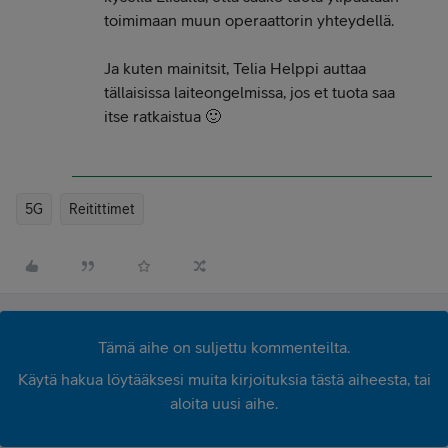
toimimaan muun operaattorin yhteydellä.
Ja kuten mainitsit, Telia Helppi auttaa
tällaisissa laiteongelmissa, jos et tuota saa
itse ratkaistua 🙂
5G
Reitittimet
Tämä aihe on suljettu kommenteilta.
Käytä hakua löytääksesi muita kirjoituksia tästä aiheesta, tai
aloita uusi aihe.