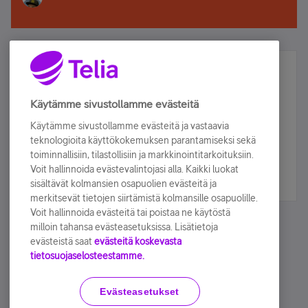
Älä jää paitsi – osallistu ja voita!
Tilaa Telian uutiskirje ja olet mukana arvonnassa.
Käytämme sivustollamme evästeitä
Samalla saat parhaat asiakasedut suoraan
Käytämme sivustollamme evästeitä ja vastaavia
sähköpostiisi.
teknologioita käyttökokemuksen parantamiseksi sekä
toiminnallisiin, tilastollisiin ja markkinointitarkoituksiin.
Voit hallinnoida evästevalintojasi alla. Kaikki luokat
Tilaa nyt
sisältävät kolmansien osapuolien evästeitä ja
merkitsevät tietojen siirtämistä kolmansille osapuolille.
Voit hallinnoida evästeitä tai poistaa ne käytöstä
milloin tahansa evästeasetuksissa. Lisätietoja
evästeistä saat
evästeitä koskevasta
tietosuojaselosteestamme.
Käyttöehdot
Accessibility statement
Evästeasetukset