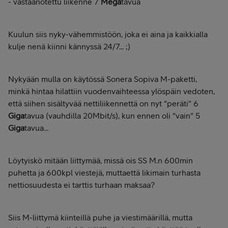
- vastaanotettu liikenne 7
Mega
tavua
Kuulun siis nyky-vähemmistöön, joka ei aina ja kaikkialla
kulje nenä kiinni kännyssä 24/7... ;)
Nykyään mulla on käytössä Sonera Sopiva M-paketti,
minkä hintaa hilattiin vuodenvaihteessa ylöspäin vedoten,
että siihen sisältyvää nettiliikennettä on nyt "peräti" 6
Giga
tavua (vauhdilla 20Mbit/s), kun ennen oli "vain" 5
Giga
tavua...
Löytyiskö mitään liittymää, missä ois SS M.n 600min
puhetta ja 600kpl viestejä, muttaettä likimain turhasta
nettiosuudesta ei tarttis turhaan maksaa?
Siis M-liittymä kiinteillä puhe ja viestimäärillä, mutta