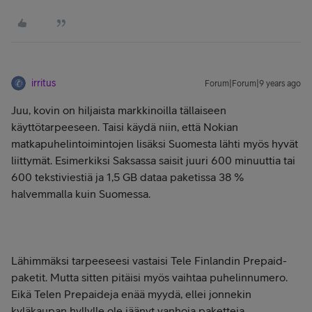
irritus
Forum|Forum|9 years ago
Juu, kovin on hiljaista markkinoilla tällaiseen
käyttötarpeeseen. Taisi käydä niin, että Nokian
matkapuhelintoimintojen lisäksi Suomesta lähti myös hyvät
liittymät. Esimerkiksi Saksassa saisit juuri 600 minuuttia tai
600 tekstiviestiä ja 1,5 GB dataa paketissa 38 %
halvemmalla kuin Suomessa.
Lähimmäksi tarpeeseesi vastaisi Tele Finlandin Prepaid-
paketit. Mutta sitten pitäisi myös vaihtaa puhelinnumero.
Eikä Telen Prepaideja enää myydä, ellei jonnekin
kyläkaupan hyllylle ole jäänyt vanhoja paketteja