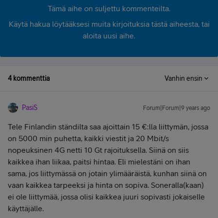
Tämä aihe on suljettu kommenteilta.
Käytä hakua löytääksesi muita kirjoituksia tästä aiheesta, tai
aloita uusi aihe.
4 kommenttia
Vanhin ensin
PasiS
Forum|Forum|9 years ago
Tele Finlandin ständilta saa ajoittain 15 €:lla liittymän, jossa
on 5000 min puhetta, kaikki viestit ja 20 Mbit/s
nopeuksinen 4G netti 10 Gt rajoituksella. Siinä on siis
kaikkea ihan liikaa, paitsi hintaa. Eli mielestäni on ihan
sama, jos liittymässä on jotain ylimääräistä, kunhan siinä on
vaan kaikkea tarpeeksi ja hinta on sopiva. Soneralla(kaan)
ei ole liittymää, jossa olisi kaikkea juuri sopivasti jokaiselle
käyttäjälle.