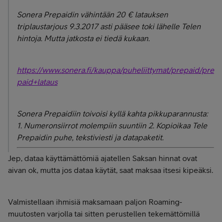
Sonera Prepaidin vähintään 20 € latauksen
triplaustarjous 9.3.2017 asti pääsee toki lähelle Telen
hintoja. Mutta jatkosta ei tiedä kukaan.
https://www.sonera.fi/kauppa/puheliittymat/prepaid/pre
paid+lataus
Sonera Prepaidiin toivoisi kyllä kahta pikkuparannusta:
1. Numeronsiirrot molempiin suuntiin 2. Kopioikaa Tele
Prepaidin puhe, tekstiviesti ja datapaketit.
Jep, dataa käyttämättömiä ajatellen Saksan hinnat ovat
aivan ok, mutta jos dataa käytät, saat maksaa itsesi kipeäksi.
Valmistellaan ihmisiä maksamaan paljon Roaming-
muutosten varjolla tai sitten perustellen tekemättömillä