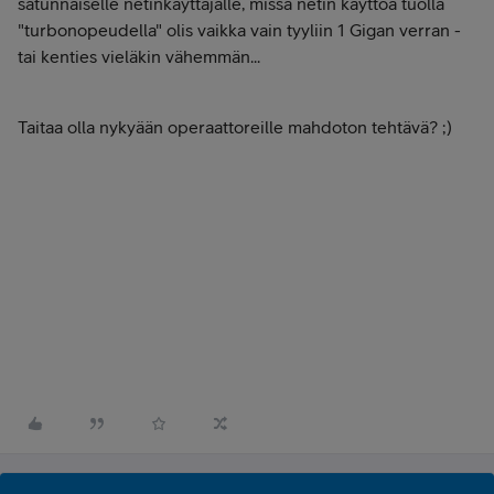
satunnaiselle netinkäyttäjälle, missä netin käyttöä tuolla
"turbonopeudella" olis vaikka vain tyyliin 1 Gigan verran -
tai kenties vieläkin vähemmän...
Taitaa olla nykyään operaattoreille mahdoton tehtävä? ;)