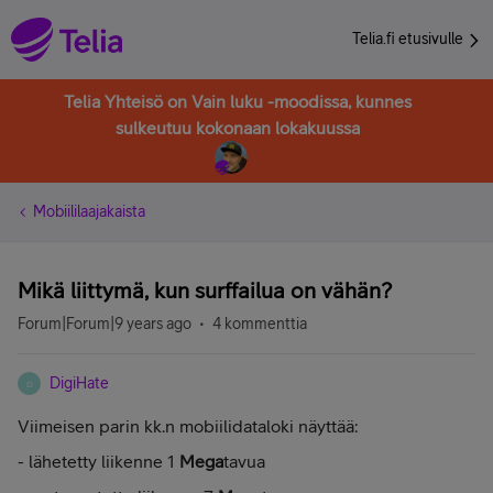
Telia.fi etusivulle
Telia Yhteisö on Vain luku -moodissa, kunnes
sulkeutuu kokonaan lokakuussa
Mobiililaajakaista
Mikä liittymä, kun surffailua on vähän?
Forum|Forum|9 years ago
4 kommenttia
DigiHate
D
Viimeisen parin kk.n mobiilidataloki näyttää:
- lähetetty liikenne 1
Mega
tavua