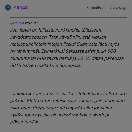
Purnipsi
Forum|Forum|9 years ago
@irritus
kirjoitti:
Juu, kovin on hiljaista markkinoilla tällaiseen
käyttötarpeeseen. Taisi käydä niin, että Nokian
matkapuhelintoimintojen lisäksi Suomesta lähti myös
hyvät liittymät. Esimerkiksi Saksassa saisit juuri 600
minuuttia tai 600 tekstiviestiä ja 1,5 GB dataa paketissa
38 % halvemmalla kuin Suomessa.
Lähimmäksi tarpeeseesi vastaisi Tele Finlandin Prepaid-
paketit. Mutta sitten pitäisi myös vaihtaa puhelinnumero.
Eikä Telen Prepaideja enää myydä, ellei jonnekin
kyläkaupan hyllylle ole jäänyt vanhoja paketteja
pölyyntymään.