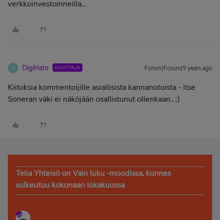
verkkoinvestoinneilla...
DigiHate
ALOITTAJA
Forum|Forum|9 years ago
D
Kiitoksia kommentoijille asiallisista kannanotoista - itse
Soneran väki ei näköjään osallistunut ollenkaan.. ;)
Telia Yhteisö on Vain luku -moodissa, kunnes
sulkeutuu kokonaan lokakuussa