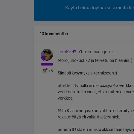
Käytä hakua löytääksesi muita kirjo
10 kommenttia
TeroRe
Yhteisömanageri
Moro juhokusti72 ja tervetuloa Klaaniin :)
+5
Siinäpä kysymyksiä kerrakseen :)
Startti-liittymällä ei ole pääsyä 4G-verkk
verkkoasetusta pidät, ehkä kuitenkin par
verkkoa.
Mitä Klaani herjasi kun yritit rekisteröit
rekisteröityä eli valita itsellesi nick.
Sonera ID:stä en muista äkkiseltään täysin