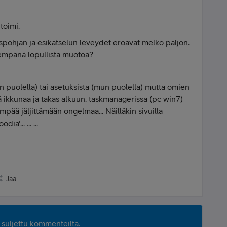
 toimi.
tuspohjan ja esikatselun leveydet eroavat melko paljon.
empänä lopullista muotoa?
an puolella) tai asetuksista (mun puolella) mutta omien
ää ikkunaa ja takas alkuun. taskmanagerissa (pc win7)
mpää jäljittämään ongelmaa... Näilläkin sivuilla
a'... ... ...
Jaa
suljettu kommenteilta.