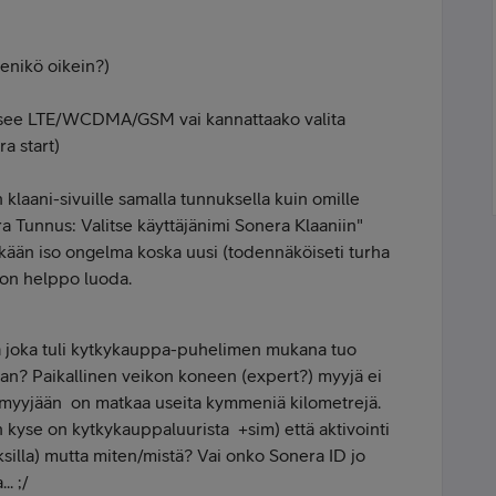
nikö oikein?)
itsee LTE/WCDMA/GSM vai kannattaako valita
a start)
 klaani-sivuille samalla tunnuksella kuin omille
a Tunnus: Valitse käyttäjänimi Sonera Klaaniin"
ikään iso ongelma koska uusi (todennäköiseti turha
 on helppo luoda.
sa joka tuli kytkykauppa-puhelimen mukana tuo
an? Paikallinen veikon koneen (expert?) myyjä ei
myyjään on matkaa useita kymmeniä kilometrejä.
n kyse on kytkykauppaluurista +sim) että aktivointi
ksilla) mutta miten/mistä? Vai onko Sonera ID jo
.. ;/