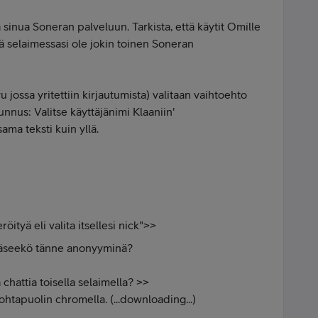
 sinua Soneran palveluun. Tarkista, että käytit Omille
kä selaimessasi ole jokin toinen Soneran
vu jossa yritettiin kirjautumista) valitaan vaihtoehto
unnus: Valitse käyttäjänimi Klaaniin'
sama teksti kuin yllä.
ityä eli valita itsellesi nick">>
i pääseekö tänne anonyyminä?
attia toisella selaimella? >>
 kohtapuolin chromella. (...downloading...)