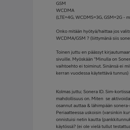
GSM
WCDMA
(LTE=4G, WCDMS=3G, GSM=2G - me
Onko mitään hyötyä/haittaa jos val
WCDMA/GSM ? (liittymänä siis soner
Toinen juttu en päässyt kirjautumaan
sivuille. Myöskään "Minulla on Soner
vaihtoehto ei toiminut. Sinänsä ei m
kerran vuodessa käytettävä tunnus)
Kolmas juttu; Sonera ID. Sim-kortis
mahdollisuus on. Miten se aktivoida
osannut auttaa & lähimpään sonera-
Periaatteessa uskoisin (varsinkin ku
onnistuisi netin kautta (pankkitunnu
käytössä? (ei ole vielä tullut testattua.