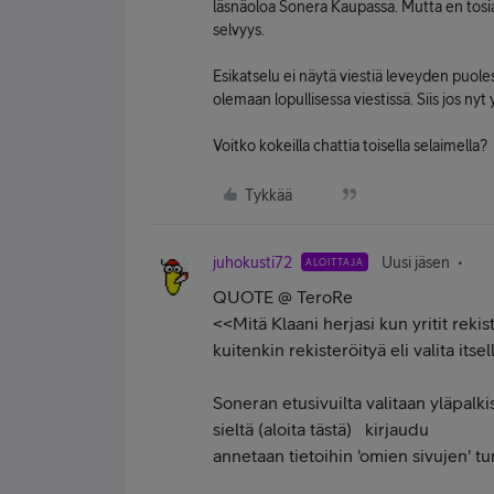
läsnäoloa Sonera Kaupassa. Mutta en tos
selvyys.
Esikatselu ei näytä viestiä leveyden puole
olemaan lopullisessa viestissä. Siis jos nyt 
Voitko kokeilla chattia toisella selaimella?
Tykkää
juhokusti72
Uusi jäsen
ALOITTAJA
QUOTE @ TeroRe
<<Mitä Klaani herjasi kun yritit rek
kuitenkin rekisteröityä eli valita itsel
Soneran etusivuilta valitaan yläpalki
sieltä (aloita tästä) kirjaudu
annetaan tietoihin 'omien sivujen' tu