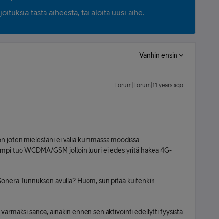
ituksia tästä aiheesta, tai aloita uusi aihe.
Vanhin ensin
Forum|Forum|11 years ago
oon joten mielestäni ei väliä kummassa moodissa
empi tuo WCDMA/GSM jolloin luuri ei edes yritä hakea 4G-
yä Sonera Tunnuksen avulla? Huom, sun pitää kuitenkin
 varmaksi sanoa, ainakin ennen sen aktivointi edellytti fyysistä