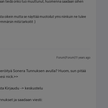
iaan tiedä onko tuo muuttunut, huomenna saadaan siihen
sta oikein mutta se näyttää muotoilut yms niinkuin ne tulee
ymmärsin mitä tarkoitit :)
Forum|Forum|11 years ago
isteröityä Sonera Tunnuksen avulla? Huom, sun pitää
lesi nick.>>
sta Kirjaudu -> keskustelu
nnukset ja saadaan viesti: