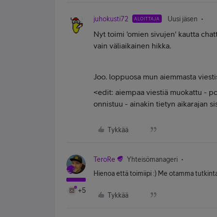
juhokusti72
Uusi jäsen
ALOITTAJA
Nyt toimi 'omien sivujen' kautta chatt
vain väliaikainen hikka.
Joo. loppuosa mun aiemmasta viestist
<edit: aiempaa viestiä muokattu - p
onnistuu - ainakin tietyn aikarajan sis
Tykkää
TeroRe
Yhteisömanageri
Hienoa että toimiipi :) Me otamma tutkinta
+5
Tykkää