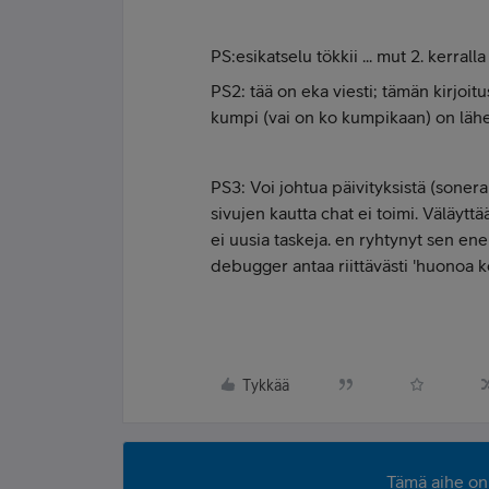
PS:esikatselu tökkii ... mut 2. kerralla
PS2: tää on eka viesti; tämän kirjoi
kumpi (vai on ko kumpikaan) on läh
PS3: Voi johtua päivityksistä (soner
sivujen kautta chat ei toimi. Väläytt
ei uusia taskeja. en ryhtynyt sen ene
debugger antaa riittävästi 'huonoa koodi
Tykkää
Tämä aihe on 