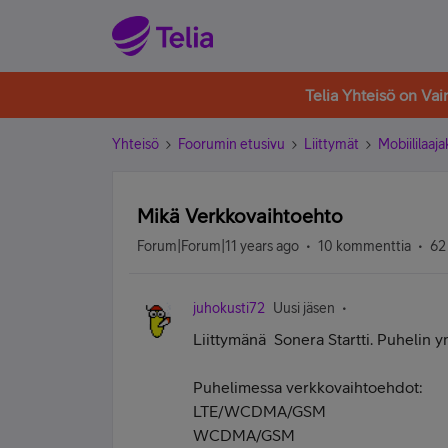
Telia Yhteisö on Va
Yhteisö
Foorumin etusivu
Liittymät
Mobiililaaja
Mikä Verkkovaihtoehto
Forum|Forum|11 years ago
10 kommenttia
62
juhokusti72
Uusi jäsen
Liittymänä Sonera Startti. Puhelin 
Puhelimessa verkkovaihtoehdot:
LTE/WCDMA/GSM
WCDMA/GSM