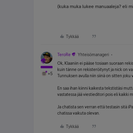
(kuka muka lukee manuaaleja? eli mi
Tykkää
TeroRe
Yhteisömanageri
Ok, Klaaniin ei pääse tosiaan suoraan rek
kuin tänne on rekisteröitynyt ja nick on v
+5
Tunnuksen avulla niin siinä on sitten joku vi
En saa ihan kiinni kaikesta tekstistäsi mu
vastatessa jää viestieditori pois eli kaikki 
Ja chatista sen verran että testasin sitä iPa
chatissa vaikuta olevan.
Tykkää