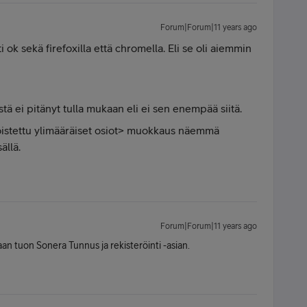
Forum|Forum|11 years ago
i ok sekä firefoxilla että chromella. Eli se oli aiemmin
ä ei pitänyt tulla mukaan eli ei sen enempää siitä.
oistettu ylimääräiset osiot> muokkaus näemmä
ällä.
Forum|Forum|11 years ago
an tuon Sonera Tunnus ja rekisteröinti -asian.