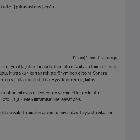
kä toi [pikavastaus] on?)
Forum|Forum|11 years ago
isteröitymättä joten Kirjaudu-toiminto ei voikaan toimia ennen
alittu. Mutta kun kerran rekisteröityminen ei toimi Sonera
ka ja se pitää meillä tutkia. Hyvä kun kerroit, kiitos.
tta tuohon pikavastaukseen sen verran että sen kautta
muotoilut ja kuvien liittämiset jne jäävät pois.
dilla ja vaikutti ainakin äsken toimiva ok, että yleistä vikaa ei