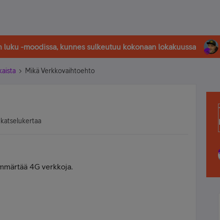
in luku -moodissa, kunnes sulkeutuu kokonaan lokakuussa
kaista
Mikä Verkkovaihtoehto
 katselukertaa
ymmärtää 4G verkkoja.