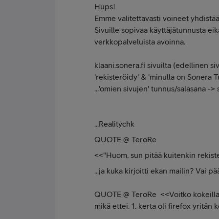
Hups!
Emme valitettavasti voineet yhdistää
Sivuille sopivaa käyttäjätunnusta ei
verkkopalveluista avoinna.
klaani.sonera.fi sivuilta (edellinen si
'rekisteröidy' & 'minulla on Sonera T
...'omien sivujen' tunnus/salasana -> 
...Realitychk
QUOTE @ TeroRe
<<"Huom, sun pitää kuitenkin rekisterö
...ja kuka kirjoitti ekan mailin? Va
QUOTE @ TeroRe <<Voitko kokeilla ch
mikä ettei. 1. kerta oli firefox yritän