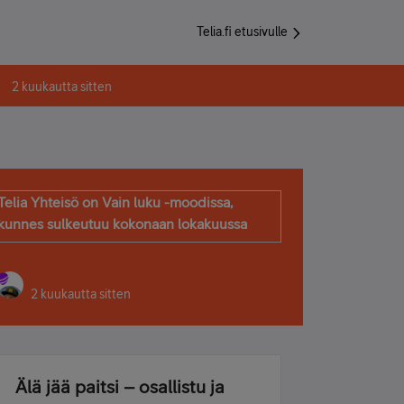
Telia.fi etusivulle
2 kuukautta sitten
Telia Yhteisö on Vain luku -moodissa,
kunnes sulkeutuu kokonaan lokakuussa
2 kuukautta sitten
Älä jää paitsi – osallistu ja