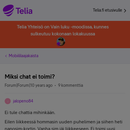
Telia.fi etusivulle
Telia Yhteisö on Vain luku -moodissa, kunnes
sulkeutuu kokonaan lokakuussa
Mobiililaajakaista
Miksi chat ei toimi?
Forum|Forum|10 years ago
9 kommenttia
jalopeno84
J
Ei tule chattia mihinkään.
Eilen liikkeessä hommasin uuden puhelimen ja siihen heti
nanosim-kortin. Vanha sim jäi liikkeeseen. Ei toimi uusi