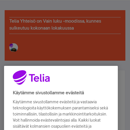
Telia Yhteisö on Vain luku -moodissa, kunnes
sulkeutuu kokonaan lokakuussa
Älä jää paitsi – osallistu ja voita!
Tilaa Telian uutiskirje ja olet mukana arvonnassa.
Käytämme sivustollamme evästeitä
Samalla saat parhaat asiakasedut suoraan
Käytämme sivustollamme evästeitä ja vastaavia
sähköpostiisi.
teknologioita käyttökokemuksen parantamiseksi sekä
toiminnallisiin, tilastollisiin ja markkinointitarkoituksiin.
Voit hallinnoida evästevalintojasi alla. Kaikki luokat
Tilaa nyt
sisältävät kolmansien osapuolien evästeitä ja