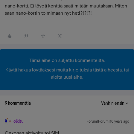
nano-kortti. Ei löydä kenttiä saati mitään muutakaan. Miten
saan nano-kortin toimimaan nyt heti?!?!?!
Tämä aihe on suljettu kommenteilta.
Käytä hakua löytääksesi muita kirjoituksia tästä aiheesta, tai
aloita uusi aihe.
9 kommenttia
Vanhin ensin
olkitu
Forum|Forum|10 years ago
Onkohan aktivoitu toi SIM