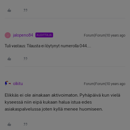
jalopeno84
ALOITTAJA
Forum|Forum|10 years ago
J
Tuli vastaus: Tilausta ei löytynyt numerolla 044.....
olkitu
Forum|Forum|10 years ago
Elikkäs ei ole ainakaan aktivoimaton. Pyhäpäivä kun vielä
kyseessä niin eipä kukaan halua istua edes
asiakaspalvelussa joten kyllä menee huomiseen.