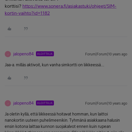
korttisi?
https://www.sonera.fi/asiakastuki/ohjeet/SIM-
kortin-vaihto?id=1182
jalopeno84
ALOITTAJA
Forum|Forum|10 years ago
J
Jaa-a. milläs aktivoit, kun vanha simkortti on liikkeessä....
jalopeno84
ALOITTAJA
Forum|Forum|10 years ago
J
Ja oletin kyllä, että liikkeessä hoitavat homman, kun laittoi
nanokortin uuteen puhelimeenikin. Tyhmänä asiakkaana halusin
ensin kotona laittaa kunnon suojakalvot ennen kuin rupean