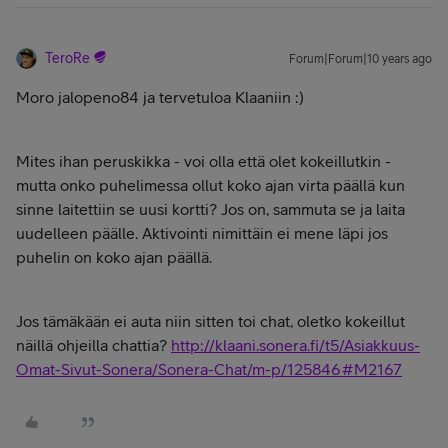
TeroRe
Forum|Forum|10 years ago
Moro jalopeno84 ja tervetuloa Klaaniin :)
Mites ihan peruskikka - voi olla että olet kokeillutkin -
mutta onko puhelimessa ollut koko ajan virta päällä kun
sinne laitettiin se uusi kortti? Jos on, sammuta se ja laita
uudelleen päälle. Aktivointi nimittäin ei mene läpi jos
puhelin on koko ajan päällä.
Jos tämäkään ei auta niin sitten toi chat, oletko kokeillut
näillä ohjeilla chattia?
http://klaani.sonera.fi/t5/Asiakkuus-
Omat-Sivut-Sonera/Sonera-Chat/m-p/125846#M2167