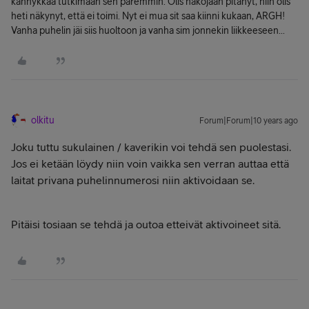
kännykkää tutkimaan sen paremmin. Olis näköjään pitänyt, niin olis
heti näkynyt, että ei toimi. Nyt ei mua sit saa kiinni kukaan, ARGH!
Vanha puhelin jäi siis huoltoon ja vanha sim jonnekin liikkeeseen...
olkitu
Forum|Forum|10 years ago
Joku tuttu sukulainen / kaverikin voi tehdä sen puolestasi.
Jos ei ketään löydy niin voin vaikka sen verran auttaa että
laitat privana puhelinnumerosi niin aktivoidaan se.
Pitäisi tosiaan se tehdä ja outoa etteivät aktivoineet sitä.