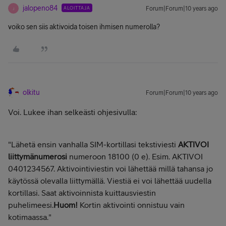
jalopeno84
ALOITTAJA
Forum|Forum|10 years ago
J
voiko sen siis aktivoida toisen ihmisen numerolla?
olkitu
Forum|Forum|10 years ago
Voi. Lukee ihan selkeästi ohjesivulla:
"L
ähetä ensin vanhalla SIM-kortillasi tekstiviesti
AKTIVOI
liittymänumerosi
numeroon 18100 (0 e). Esim. AKTIVOI
0401234567. Aktivointiviestin voi lähettää millä tahansa jo
käytössä olevalla liittymällä. Viestiä ei voi lähettää uudella
kortillasi. Saat aktivoinnista kuittausviestin
puhelimeesi.
Huom!
Kortin aktivointi onnistuu vain
kotimaassa."