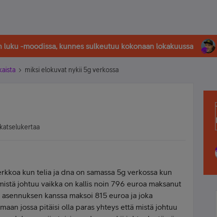
in luku -moodissa, kunnes sulkeutuu kokonaan lokakuussa
kaista
miksi elokuvat nykii 5g verkossa
katselukertaa
rkkoa kun telia ja dna on samassa 5g verkossa kun
mistä johtuu vaikka on kallis noin 796 euroa maksanut
oka asennuksen kanssa maksoi 815 euroa ja joka
aan jossa pitäisi olla paras yhteys että mistä johtuu