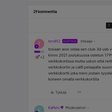
29 kommenttia
1
tero812
Irkkaaja
ALOITTAJA
T
tosiaan aion ostaa sen club 3d usb v
kiinni 2021 joulukuussa ostetun 179
+2
verkkokortissa mutta uskon että rei
verkkokortin ja cat8 pelaajalle suun
verkkokortti joka meni jostain syyst
koneen omalla verkkokortilla
Tykkää
KaPetri
Moderaattori
K