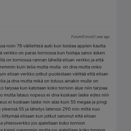
Forum|Forum|1 year ago
ssa noin 78 välilehteä auki kun toistaa applen kautta
ä verkko on paras torniossa kun hoitaja sanoi äsken
llä on torniossa rannan lähellä elisan verkko ja että
paremmin kuin telia mutta mulla on dna mutta onko
uin elisan verkko jotkut puolestaan väittää että elisan
elia ja dna mutta mikä on totuus ainakin mulle on
ko tarjoaa kun katotaan koko tornion alue niin tarjoaa
o mutta lataus nopeus ei dna koskaan laske edes niin
us ei koskaan laske niin alas kuin 55 megaa ja pingi
n yleensä 55 ja lähetys latenssi 290 niin miltä nuo
n liittymää elisaan kun jotkut sanonut että elisan
a yhteisverkko jos ajatellaan koko tornion
isa toimii paremmin mutta jos ajatellaan koko tornion