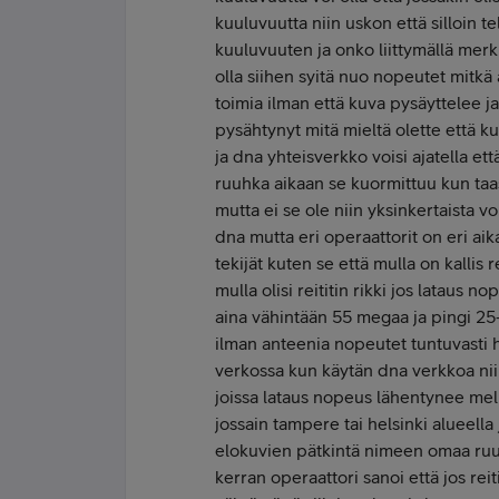
kuuluvuutta niin uskon että silloin 
kuuluvuuten ja onko liittymällä merki
olla siihen syitä nuo nopeutet mitkä
toimia ilman että kuva pysäyttelee 
pysähtynyt mitä mieltä olette että k
ja dna yhteisverkko voisi ajatella ett
ruuhka aikaan se kuormittuu kun taa
mutta ei se ole niin yksinkertaista vo
dna mutta eri operaattorit on eri ai
tekijät kuten se että mulla on kallis 
mulla olisi reititin rikki jos lataus
aina vähintään 55 megaa ja pingi 25-
ilman anteenia nopeutet tuntuvasti h
verkossa kun käytän dna verkkoa niin
joissa lataus nopeus lähentynee me
jossain tampere tai helsinki alueell
elokuvien pätkintä nimeen omaa ruuhka
kerran operaattori sanoi että jos reiti