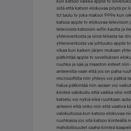
kun katsoo vaikka apple tv sovelluks
siitä että katson elokuvaa pöytä pc 
tcl taulu tv joka maksoi 999e kun oik
katsoa apple tv elokuvaa television ja
televiosta katsoisin wifin kautta ja 
yhteisverkosta ja siinä teliasta tai
yhteisverkosta vai johtuuko apple tv
vikaa kun kaiken järjen mukaan yhtei
pätkintää apple tv sovelluksen elok
ruuhka ja sää ja maaston esteet niin o
anteenilla vaan että jos on paha ruuh
microsoftilta niin yhteys voi pätkiä t
halua pätkintää niin asiaan voi vaikut
kiinteä valokuitu että vaikka olisi m
katselu voi nykiä eikä ruuhkaan auta 
anteeni että onko niin että vaativa kä
valokuitussa kun katsoo elokuvaa ni
ruuhkassa jos sitä katsoo kiinteällä n
mahdollisuutet saaha kiinteä kaapelin