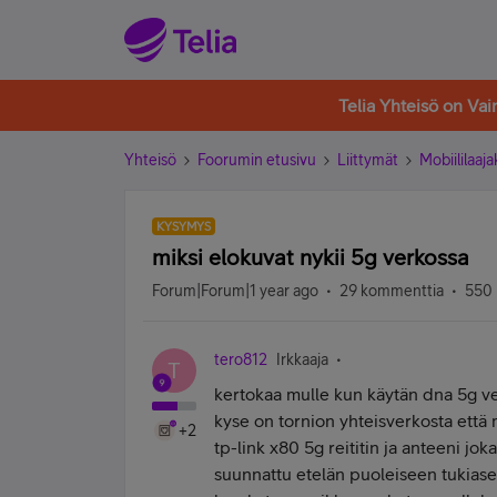
Telia Yhteisö on Va
Yhteisö
Foorumin etusivu
Liittymät
Mobiililaaja
KYSYMYS
miksi elokuvat nykii 5g verkossa
Forum|Forum|1 year ago
29 kommenttia
550 
tero812
Irkkaaja
T
kertokaa mulle kun käytän dna 5g ve
kyse on tornion yhteisverkosta että 
+2
tp-link x80 5g reititin ja anteeni j
suunnattu etelän puoleiseen tukiasem