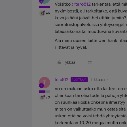
Voisitko ​
@tero812
tarkentaa, että mi
nykimisestä, eli tarkoitatko, että ku
+9
kuva ja ääni jäävät hetkittäin jumiin
suoratoistopalveluissa yhteysongel
latausaikoina tai muuttuvana kuvanl
Älä mieti uusien laitteiden hankintaa, 
riittävät ja hyvät.
Tykkää
tero812
Irkkaaja
ALOITTAJA
T
no en mäkään usko että laitteet on mul
ollenkaan tai olisi todella pahoja yh
+2
on ruuhkaa koska onkelma ilmestyy ru
miten on vaikuttaako mun ostaa sitä u
uskon että ne voisi tehdä yhteytest
korkeintaan 10-20 megaa mutta onko