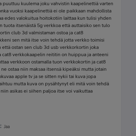
a puuttuu kuulema joku vahvistin kaapelinettiä varten
jonka vuoksi kaapelinettiä ei ole paikkaan mahdollista
a edes valokuitua hoitokotiin laittaa kun tulisi yhden
tan tuota itsenäistä 5g verkkoa että auttaisiko sen tulo
kortin club 3d valmistaman ostoa ja cat8
keni sen mitä itse voin tehdä jotta verkko toimisi
in että ostan sen club 3d usb verkkorkortin joka
a cat8 verkkokaapelin reititin on huippua ja anteeni
uttaa verkkoon ostamalla tuon verkkokortin ja cat8
 ne ostaa niin maksaa itsensä kipeäksi mutta jotain
lokuvaa apple tv ja se sitten nykii tai kuva jopa
 vaihtuu mutta kuva on pysähtynyt eli mitä voin tehdä
niin asikas ei siihen paljoa itse voi vaikuttaa
Jaa