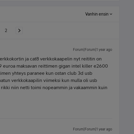
Vanhin ensin
2
Forum|Forum|1 year ago
erkkokortin ja cat8 verkkokaapelin nyt reititin on
9 euroa maksavan reittimen gigan intel killer e2600
ttimen yhteys paranee kun ostan club 3d usb
natun verkkokaapilin viimeksi kun mulla oli usb
ä rikki niin netti toimi nopeammin ja vakaammin kuin
Forum|Forum|1 year ago