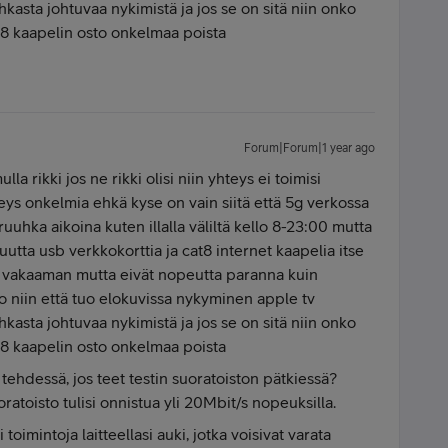
kasta johtuvaa nykimistä ja jos se on sitä niin onko
at8 kaapelin osto onkelmaa poista
Forum|Forum|1 year ago
la rikki jos ne rikki olisi niin yhteys ei toimisi
teys onkelmia ehkä kyse on vain siitä että 5g verkossa
uhka aikoina kuten illalla väliltä kello 8-23:00 mutta
utta usb verkkokorttia ja cat8 internet kaapelia itse
ä vakaaman mutta eivät nopeutta paranna kuin
 niin että tuo elokuvissa nykyminen apple tv
kasta johtuvaa nykimistä ja jos se on sitä niin onko
at8 kaapelin osto onkelmaa poista
tehdessä, jos teet testin suoratoiston pätkiessä?
atoisto tulisi onnistua yli 20Mbit/s nopeuksilla.
 toimintoja laitteellasi auki, jotka voisivat varata