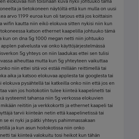
en elokuvaa niin toisinaan kuva nykii johtuuko tämä
koneelta ja tietokoneen näytöltä että kun mulla on uusi
ea arvo 1199 euroa kun oli tarjous että jos koittaisin
 wifin kautta niin eikö elokuva sitten nykisi niin kun
tietokoneessa katson ethernet kaapelilla johtuuko tämä
 dna kun on dna 5g 1000 megan netti niin johtuuko
 applen palvelusta vai onko käyttöjärjestelmässä
sverkon 5g yhteys on niin laadukas ettei sen tulisi
uvassa aiheuttaa mutta kun 5g yhteyteen vaikuttaa
nko niin ettei sitä voi estää millään reittimellä tai
ka aika ja katsoo elokuvaa applesta tai googlesta tai
ai elokuva pysähtellä tai katkeilla onko niin että jos en
taa vain jos hoitokotiin tulee kiinteä kaapelinetti tai
itkä systeemit tahansa niin 5g verkossa elokuvien
mikään reititin ja verkkokortti ja ethernet kaapeli tai
yttäjä tarvii kiinteän netin että kaapelinetissä tai
in se ei nyki ja pätki yhteys pahimmassakaan
etillä ja kun asun hoitokotissa niin onko
etti tai kiinteä valokuitu tosi heikot kun tähän