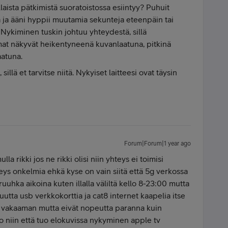
llaista pätkimistä suoratoistossa esiintyy? Puhuit
va ja ääni hyppii muutamia sekunteja eteenpäin tai
? Nykiminen tuskin johtuu yhteydestä, sillä
mat näkyvät heikentyneenä kuvanlaatuna, pitkinä
aatuna.
sillä et tarvitse niitä. Nykyiset laitteesi ovat täysin
Forum|Forum|1 year ago
la rikki jos ne rikki olisi niin yhteys ei toimisi
teys onkelmia ehkä kyse on vain siitä että 5g verkossa
uhka aikoina kuten illalla väliltä kello 8-23:00 mutta
utta usb verkkokorttia ja cat8 internet kaapelia itse
ä vakaaman mutta eivät nopeutta paranna kuin
 niin että tuo elokuvissa nykyminen apple tv