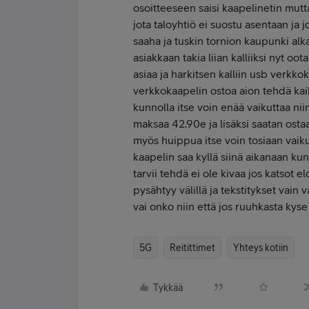
osoitteeseen saisi kaapelinetin mutt
jota taloyhtiö ei suostu asentaan ja 
saaha ja tuskin tornion kaupunki alka
asiakkaan takia liian kalliiksi nyt oo
asiaa ja harkitsen kalliin usb verkko
verkkokaapelin ostoa aion tehdä kaik
kunnolla itse voin enää vaikuttaa ni
maksaa 42.90e ja lisäksi saatan osta
myös huippua itse voin tosiaan vaik
kaapelin saa kyllä siinä aikanaan kun
tarvii tehdä ei ole kivaa jos katsot e
pysähtyy välillä ja tekstitykset vain
vai onko niin että jos ruuhkasta kyse 
5G
Reitittimet
Yhteys kotiin
Tykkää