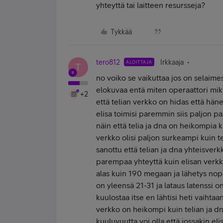
yhteyttä tai laitteen resursseja?
Tykkää
tero812
Irkkaaja
ALOITTAJA
T
no voiko se vaikuttaa jos on selaime
elokuvaa entä miten operaattori mik
+2
että telian verkko on hidas että häne
elisa toimisi paremmin siis paljon 
näin että telia ja dna on heikompia k
verkko olisi paljon surkeampi kuin t
sanottu että telian ja dna yhteisverk
parempaa yhteyttä kuin elisan verkk
alas kuin 190 megaan ja lähetys nope
on yleensä 21-31 ja lataus latenssi o
kuulostaa itse en lähtisi heti vaihtaa
verkko on heikompi kuin telian ja dn
kuuluvuutta voi olla että jossakin el