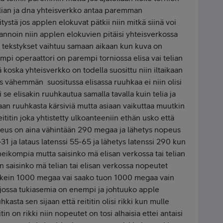
telian ja dna yhteisverkko antaa paremman
tystä jos applen elokuvat pätkii niin mitkä siinä voi
 annoin niin applen elokuvien pitäisi yhteisverkossa
ja tekstykset vaihtuu samaan aikaan kun kuva on
umpi operaattori on parempi torniossa elisa vai telian
ä koska yhteisverkko on todella suosittu niin iltaikaan
s vähemmän suositussa elisassa ruuhkaa ei niin olisi
i se elisakin ruuhkautua samalla tavalla kuin telia ja
kaan ruuhkasta kärsiviä mutta asiaan vaikuttaa muutkin
reititin joka yhtistetty ulkoanteeniin ethän usko että
 nopeus on aina vähintään 290 megaa ja lähetys nopeus
31 ja lataus latenssi 55-65 ja lähetys latenssi 290 kun
eikompia mutta saisinko mä elisan verkossa tai telian
 saisinko mä telian tai elisan verkossa nopeutet
lkein 1000 megaa vai saako tuon 1000 megaa vain
a jossa tukiasemia on enempi ja johtuuko apple
sta sen sijaan että reititin olisi rikki kun mulle
tin on rikki niin nopeutet on tosi alhaisia ettei antaisi