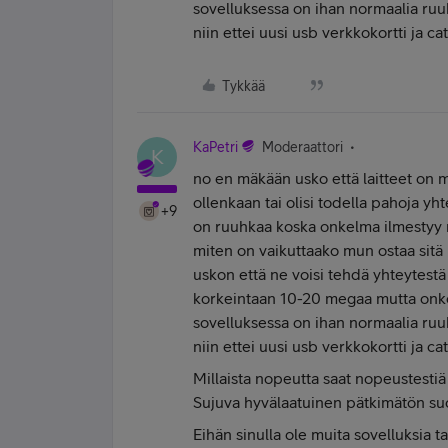
sovelluksessa on ihan normaalia ruuh
niin ettei uusi usb verkkokortti ja c
Tykkää
KaPetri
Moderaattori
K
no en mäkään usko että laitteet on mul
ollenkaan tai olisi todella pahoja yh
+9
on ruuhkaa koska onkelma ilmestyy ru
miten on vaikuttaako mun ostaa sitä u
uskon että ne voisi tehdä yhteytest
korkeintaan 10-20 megaa mutta onko
sovelluksessa on ihan normaalia ruuh
niin ettei uusi usb verkkokortti ja c
Millaista nopeutta saat nopeustestiä 
Sujuva hyvälaatuinen pätkimätön suor
Eihän sinulla ole muita sovelluksia tai