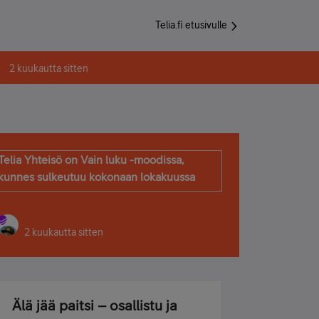
Telia.fi etusivulle
2 kuukautta sitten
Telia Yhteisö on Vain luku -moodissa,
kunnes sulkeutuu kokonaan lokakuussa
2 kuukautta sitten
Älä jää paitsi – osallistu ja