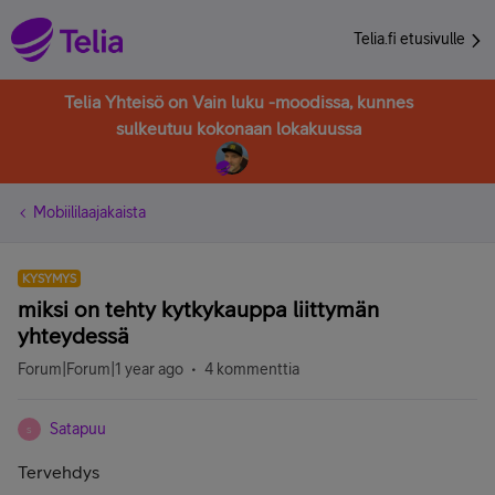
Telia.fi etusivulle
Telia Yhteisö on Vain luku -moodissa, kunnes
sulkeutuu kokonaan lokakuussa
Mobiililaajakaista
KYSYMYS
miksi on tehty kytkykauppa liittymän
yhteydessä
Forum|Forum|1 year ago
4 kommenttia
Satapuu
S
Tervehdys