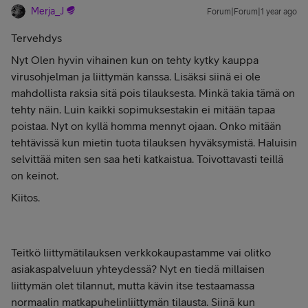
Merja_J
Forum|Forum|1 year ago
Tervehdys
Nyt Olen hyvin vihainen kun on tehty kytky kauppa
virusohjelman ja liittymän kanssa. Lisäksi siinä ei ole
mahdollista raksia sitä pois tilauksesta. Minkä takia tämä on
tehty näin. Luin kaikki sopimuksestakin ei mitään tapaa
poistaa. Nyt on kyllä homma mennyt ojaan. Onko mitään
tehtävissä kun mietin tuota tilauksen hyväksymistä. Haluisin
selvittää miten sen saa heti katkaistua. Toivottavasti teillä
on keinot.
Kiitos.
Teitkö liittymätilauksen verkkokaupastamme vai olitko
asiakaspalveluun yhteydessä? Nyt en tiedä millaisen
liittymän olet tilannut, mutta kävin itse testaamassa
normaalin matkapuhelinliittymän tilausta. Siinä kun