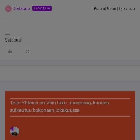
Satapuu
ALOITTAJA
Forum|Forum|1 year ago
S
.
Satapuu
Telia Yhteisö on Vain luku -moodissa, kunnes
sulkeutuu kokonaan lokakuussa