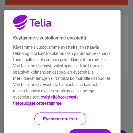
Älä jää paitsi – osallistu ja voita!
Tilaa Telian uutiskirje ja olet mukana arvonnassa.
Käytämme sivustollamme evästeitä
Samalla saat parhaat asiakasedut suoraan
Käytämme sivustollamme evästeitä ja vastaavia
sähköpostiisi.
teknologioita käyttökokemuksen parantamiseksi sekä
toiminnallisiin, tilastollisiin ja markkinointitarkoituksiin.
Voit hallinnoida evästevalintojasi alla. Kaikki luokat
Tilaa nyt
sisältävät kolmansien osapuolien evästeitä ja
merkitsevät tietojen siirtämistä kolmansille osapuolille.
Voit hallinnoida evästeitä tai poistaa ne käytöstä
milloin tahansa evästeasetuksissa. Lisätietoja
evästeistä saat
evästeitä koskevasta
tietosuojaselosteestamme.
Käyttöehdot
Accessibility statement
Evästeasetukset