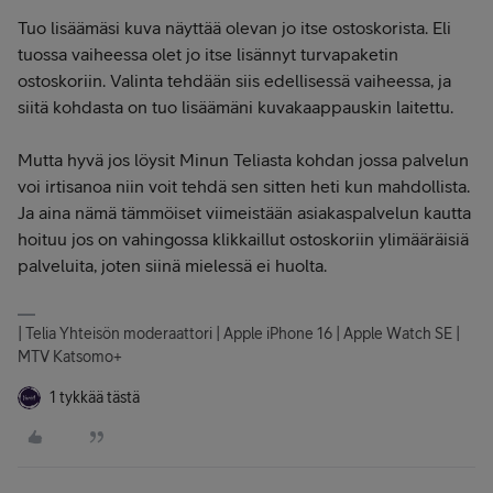
Tuo lisäämäsi kuva näyttää olevan jo itse ostoskorista. Eli
tuossa vaiheessa olet jo itse lisännyt turvapaketin
ostoskoriin. Valinta tehdään siis edellisessä vaiheessa, ja
siitä kohdasta on tuo lisäämäni kuvakaappauskin laitettu.
Mutta hyvä jos löysit Minun Teliasta kohdan jossa palvelun
voi irtisanoa niin voit tehdä sen sitten heti kun mahdollista.
Ja aina nämä tämmöiset viimeistään asiakaspalvelun kautta
hoituu jos on vahingossa klikkaillut ostoskoriin ylimääräisiä
palveluita, joten siinä mielessä ei huolta.
| Telia Yhteisön moderaattori | Apple iPhone 16 | Apple Watch SE |
MTV Katsomo+
1 tykkää tästä