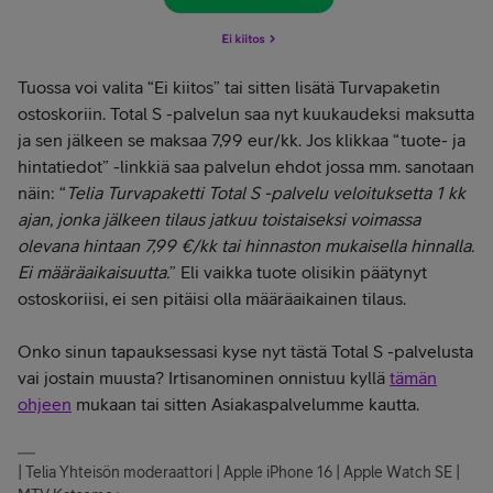
Tuossa voi valita “Ei kiitos” tai sitten lisätä Turvapaketin
ostoskoriin. Total S -palvelun saa nyt kuukaudeksi maksutta
ja sen jälkeen se maksaa 7,99 eur/kk. Jos klikkaa “tuote- ja
hintatiedot” -linkkiä saa palvelun ehdot jossa mm. sanotaan
näin: “
Telia Turvapaketti Total S -palvelu veloituksetta 1 kk
ajan, jonka jälkeen tilaus jatkuu toistaiseksi voimassa
olevana hintaan 7,99 €/kk tai hinnaston mukaisella hinnalla.
Ei määräaikaisuutta.
” Eli vaikka tuote olisikin päätynyt
ostoskoriisi, ei sen pitäisi olla määräaikainen tilaus.
Onko sinun tapauksessasi kyse nyt tästä Total S -palvelusta
vai jostain muusta? Irtisanominen onnistuu kyllä
tämän
ohjeen
mukaan tai sitten Asiakaspalvelumme kautta.
| Telia Yhteisön moderaattori | Apple iPhone 16 | Apple Watch SE |