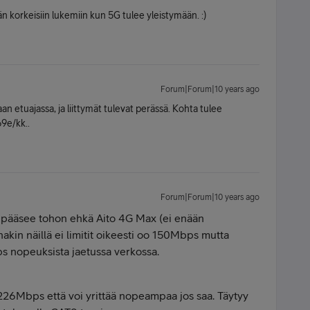
än korkeisiin lukemiin kun 5G tulee yleistymään. :)
Forum|Forum|10 years ago
an etuajassa, ja liittymät tulevat perässä. Kohta tulee
9e/kk..
Forum|Forum|10 years ago
lla pääsee tohon ehkä Aito 4G Max (ei enään
nakin näillä ei limitit oikeesti oo 150Mbps mutta
s nopeuksista jaetussa verkossa.
 226Mbps että voi yrittää nopeampaa jos saa. Täytyy