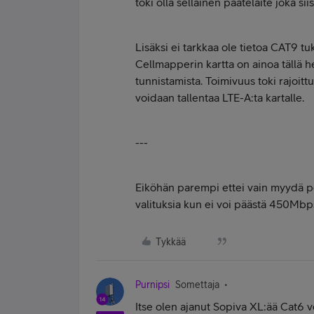
toki olla sellainen päätelaite joka si
Lisäksi ei tarkkaa ole tietoa CAT9 tu
Cellmapperin kartta on ainoa tällä h
tunnistamista. Toimivuus toki rajoitt
voidaan tallentaa LTE-A:ta kartalle.
---
Eiköhän parempi ettei vain myydä pe
valituksia kun ei voi päästä 450Mbps.
Tykkää
Purnipsi
Somettaja
Itse olen ajanut Sopiva XL:ää Cat6 v