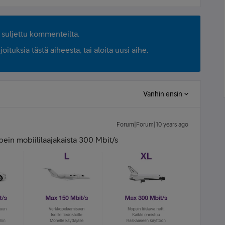
suljettu kommenteilta.
ituksia tästä aiheesta, tai aloita uusi aihe.
Vanhin ensin
Forum|Forum|10 years ago
nopein mobiililaajakaista 300 Mbit/s