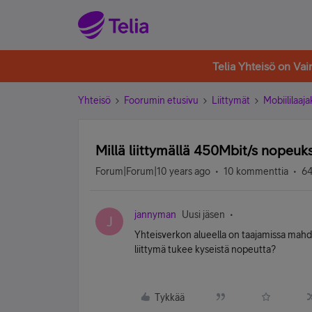
Telia Yhteisö on Va
Yhteisö
Foorumin etusivu
Liittymät
Mobiililaaja
Millä liittymällä 450Mbit/s nopeuks
Forum|Forum|10 years ago
10 kommenttia
64
jannyman
Uusi jäsen
J
Yhteisverkon alueella on taajamissa mahdo
liittymä tukee kyseistä nopeutta?
Tykkää