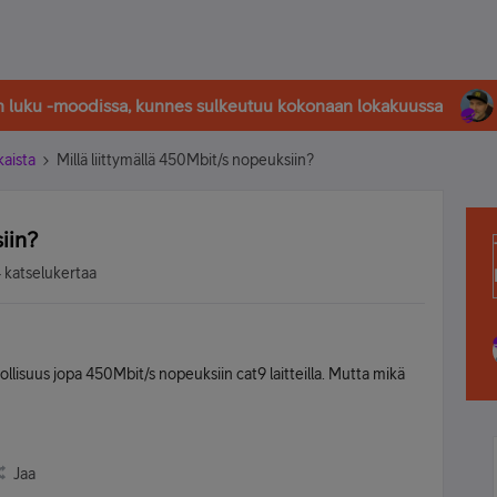
in luku -moodissa, kunnes sulkeutuu kokonaan lokakuussa
kaista
Millä liittymällä 450Mbit/s nopeuksiin?
iin?
 katselukertaa
llisuus jopa 450Mbit/s nopeuksiin cat9 laitteilla. Mutta mikä
Jaa