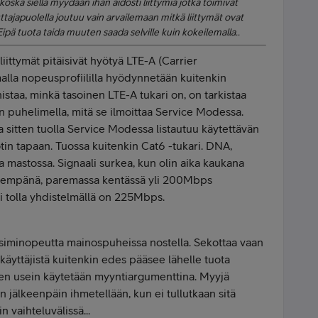
oska siellä myydään ihan aidosti liittymiä jotka toimivat
ajapuolella joutuu vain arvailemaan mitkä liittymät ovat
pä tuota taida muuten saada selville kuin kokeilemalla..
liittymät pitäisivät hyötyä LTE-A (Carrier
mmalla nopeusprofiililla hyödynnetään kuitenkin
istaa, minkä tasoinen LTE-A tukari on, on tarkistaa
n puhelimella, mitä se ilmoittaa Service Modessa.
a sitten tuolla Service Modessa listautuu käytettävän
tin tapaan. Tuossa kuitenkin Cat6 -tukari. DNA,
 mastossa. Signaali surkea, kun olin aika kaukana
 lähempänä, paremassa kentässä yli 200Mbps
 tolla yhdistelmällä on 225Mbps.
aksiminopeutta mainospuheissa nostella. Sekottaa vaan
 käyttäjistä kuitenkin edes pääsee lähelle tuota
lisen usein käytetään myyntiargumenttina. Myyjä
en jälkeenpäin ihmetellään, kun ei tullutkaan sitä
vaihteluvälissä...