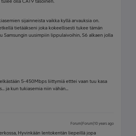
is tulee olla CAT9 tasoinen.
kiasemien sijainneista vaikka kyllä arvauksia on.
etkellä tietääkseni joka kokeellisesti tukee tämän
uu Samsungin uusimpiin lippulaivoihin, S6 alkaen jolla
lkästään 5-450Mbps liittymiä etttei vaan tuu kasa
.. ja kun tukiasemia niin vähän...
Forum|Forum|10 years ago
erkossa, Hyvinkään lentokentän liepeillä jopa