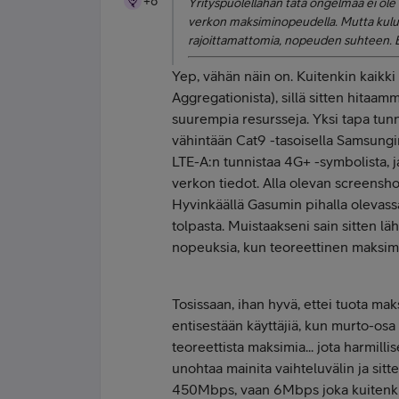
+8
Yrityspuolellahan tätä ongelmaa ei ole k
verkon maksiminopeudella. Mutta kulutt
rajoittamattomia, nopeuden suhteen. Ei
Yep, vähän näin on. Kuitenkin kaikki 
Aggregationista), sillä sitten hitaa
suurempia resursseja. Yksi tapa tunn
vähintään Cat9 -tasoisella Samsungi
LTE-A:n tunnistaa 4G+ -symbolista, j
verkon tiedot. Alla olevan screensho
Hyvinkäällä Gasumin pihalla olevassa
tolpasta. Muistaakseni sain sitten
nopeuksia, kun teoreettinen maksimi
Tosissaan, ihan hyvä, ettei tuota m
entisestään käyttäjiä, kun murto-osa
teoreettista maksimia... jota harmil
unohtaa mainita vaihteluvälin ja sitt
450Mbps, vaan 6Mbps joka kuitenkin 