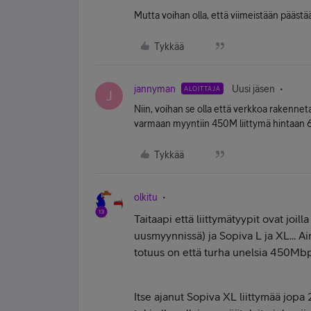
Mutta voihan olla, että viimeistään päästä
Tykkää
jannyman
Uusi jäsen
ALOITTAJA
J
Niin, voihan se olla että verkkoa rakenneta
varmaan myyntiin 450M liittymä hintaan 6
Tykkää
olkitu
Taitaapi että liittymätyypit ovat joi
uusmyynnissä) ja Sopiva L ja XL... Ai
totuus on että turha unelsia 450Mbp
Itse ajanut Sopiva XL liittymää jopa