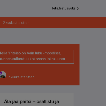
Telia.fi etusivulle
2 kuukautta sitten
Telia Yhteisö on Vain luku -moodissa,
kunnes sulkeutuu kokonaan lokakuussa
2 kuukautta sitten
Älä jää paitsi – osallistu ja