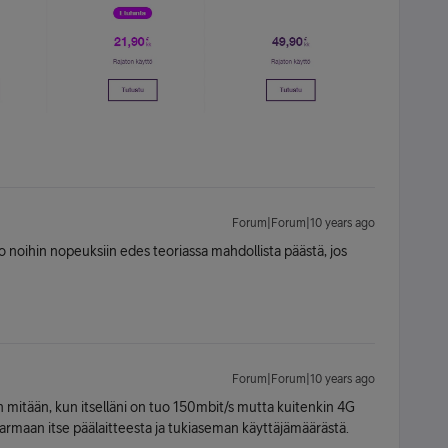
Forum|Forum|10 years ago
ko noihin nopeuksiin edes teoriassa mahdollista päästä, jos
Forum|Forum|10 years ago
 mitään, kun itselläni on tuo 150mbit/s mutta kuitenkin 4G
armaan itse päälaitteesta ja tukiaseman käyttäjämäärästä.