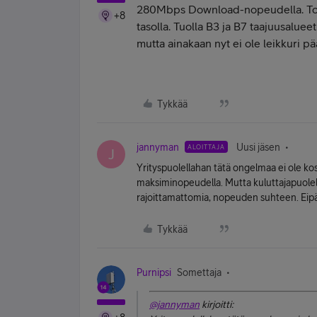
280Mbps Download-nopeudella. Tos
+8
tasolla. Tuolla B3 ja B7 taajuusalue
mutta ainakaan nyt ei ole leikkuri pää
Tykkää
jannyman
Uusi jäsen
ALOITTAJA
J
Yrityspuolellahan tätä ongelmaa ei ole kos
maksiminopeudella. Mutta kuluttajapuolell
rajoittamattomia, nopeuden suhteen. Eipä 
Tykkää
Purnipsi
Somettaja
@jannyman
kirjoitti: