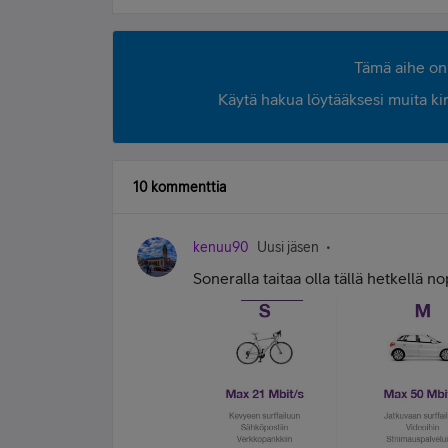
Tämä aihe on 
Käytä hakua löytääksesi muita kirjo
10 kommenttia
kenuu90
Uusi jäsen
Soneralla taitaa olla tällä hetkellä 