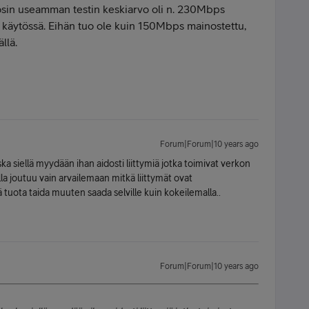
in useamman testin keskiarvo oli n. 230Mbps
et käytössä. Eihän tuo ole kuin 150Mbps mainostettu,
llä.
Forum|Forum|10 years ago
ka siellä myydään ihan aidosti liittymiä jotka toimivat verkon
a joutuu vain arvailemaan mitkä liittymät ovat
tuota taida muuten saada selville kuin kokeilemalla..
Forum|Forum|10 years ago