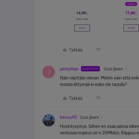
Tykkää
jannyman
Uusi jäsen
ALOITTAJA
J
Näin näyttäisi olevan. Mietin vain että on
moista liittymää ei edes ole tarjolla?
Tykkää
kenuu90
Uusi jäsen
Hyvä kysymys. Siihen en osaa sanoa oikein
verkossa nopeus on n.20Mbit/s. Riippuu v