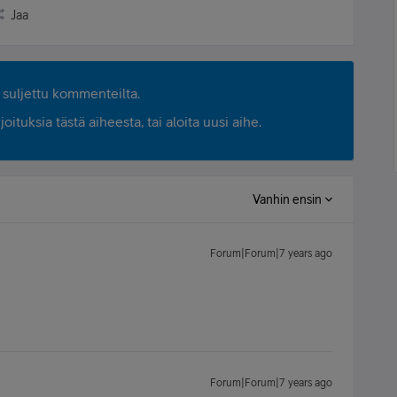
Jaa
suljettu kommenteilta.
ituksia tästä aiheesta, tai aloita uusi aihe.
Vanhin ensin
Forum|Forum|7 years ago
Forum|Forum|7 years ago