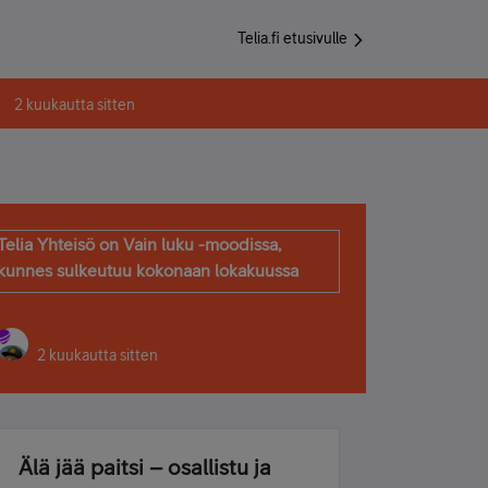
Telia.fi etusivulle
2 kuukautta sitten
Telia Yhteisö on Vain luku -moodissa,
kunnes sulkeutuu kokonaan lokakuussa
2 kuukautta sitten
Älä jää paitsi – osallistu ja