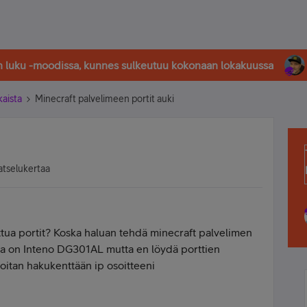
in luku -moodissa, kunnes sulkeutuu kokonaan lokakuussa
kaista
Minecraft palvelimeen portit auki
atselukertaa
ttua portit? Koska haluan tehdä minecraft palvelimen
ulla on Inteno DG301AL mutta en löydä porttien
rjoitan hakukenttään ip osoitteeni