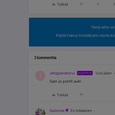
Tykkää
Tämä aihe on 
Käytä hakua löytääksesi muita kirjo
2 kommenttia
Jamppandeerus
Uusi jäsen
ALOITTAJA
J
Sain jo portit auki
Tykkää
SaJoonas
Ex-telialainen