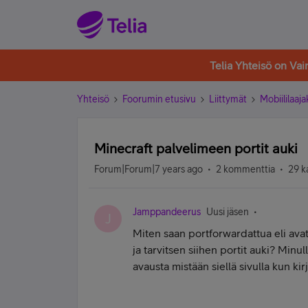
Telia Yhteisö on Va
Yhteisö
Foorumin etusivu
Liittymät
Mobiililaaja
Minecraft palvelimeen portit auki
Forum|Forum|7 years ago
2 kommenttia
29 k
Jamppandeerus
Uusi jäsen
J
Miten saan portforwardattua eli ava
ja tarvitsen siihen portit auki? Min
avausta mistään siellä sivulla kun ki