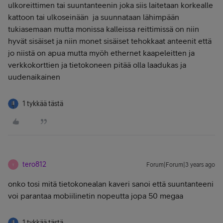
ulkoreittimen tai suuntanteenin joka siis laitetaan korkealle
kattoon tai ulkoseinään ja suunnataan lähimpään
tukiasemaan mutta monissa kalleissa reittimissä on niin
hyvät sisäiset ja niin monet sisäiset tehokkaat anteenit että
jo niistä on apua mutta myöh ethernet kaapeleitten ja
verkkokorttien ja tietokoneen pitää olla laadukas ja
uudenaikainen
1 tykkää tästä
tero812
Forum|Forum|3 years ago
T
onko tosi mitä tietokonealan kaveri sanoi että suuntanteeni
voi parantaa mobiilinetin nopeutta jopa 50 megaa
1 tykkää tästä