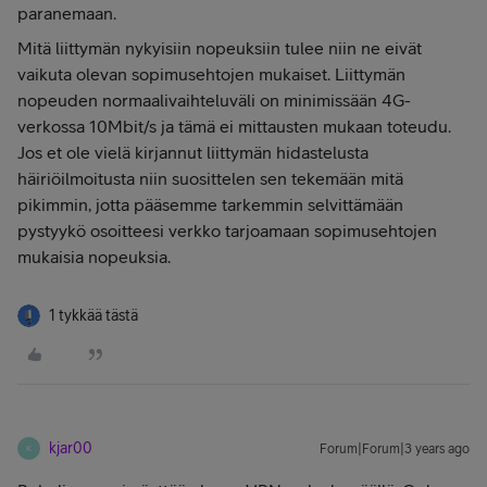
paranemaan.
Mitä liittymän nykyisiin nopeuksiin tulee niin ne eivät
vaikuta olevan sopimusehtojen mukaiset. Liittymän
nopeuden normaalivaihteluväli on minimissään 4G-
verkossa 10Mbit/s ja tämä ei mittausten mukaan toteudu.
Jos et ole vielä kirjannut liittymän hidastelusta
häiriöilmoitusta niin suosittelen sen tekemään mitä
pikimmin, jotta pääsemme tarkemmin selvittämään
pystyykö osoitteesi verkko tarjoamaan sopimusehtojen
mukaisia nopeuksia.
1 tykkää tästä
kjar00
Forum|Forum|3 years ago
K