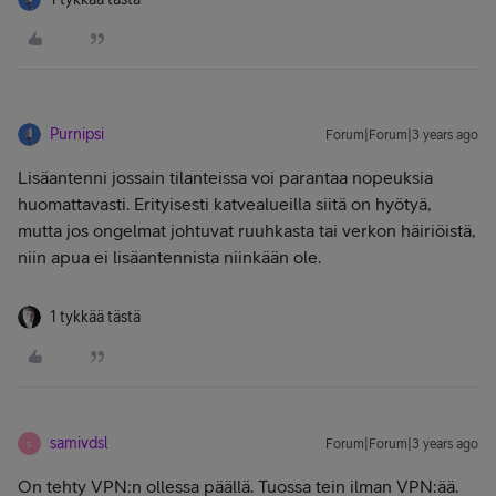
Purnipsi
Forum|Forum|3 years ago
Lisäantenni jossain tilanteissa voi parantaa nopeuksia
huomattavasti. Erityisesti katvealueilla siitä on hyötyä,
mutta jos ongelmat johtuvat ruuhkasta tai verkon häiriöistä,
niin apua ei lisäantennista niinkään ole.
1 tykkää tästä
samivdsl
Forum|Forum|3 years ago
S
On tehty VPN:n ollessa päällä. Tuossa tein ilman VPN:ää.