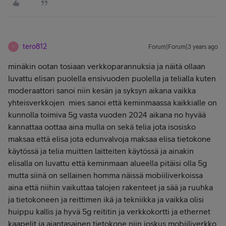
tero812
Forum|Forum|3 years ago
T
minäkin ootan tosiaan verkkoparannuksia ja näitä ollaan
luvattu elisan puolella ensivuoden puolella ja telialla kuten
moderaattori sanoi niin kesän ja syksyn aikana vaikka
yhteisverkkojen mies sanoi että keminmaassa kaikkialle on
kunnolla toimiva 5g vasta vuoden 2024 aikana no hyvää
kannattaa oottaa aina mulla on sekä telia jota isosisko
maksaa että elisa jota edunvalvoja maksaa elisa tietokone
käytössä ja telia muitten laitteiten käytössä ja ainakin
elisalla on luvattu että keminmaan alueella pitäisi olla 5g
mutta siinä on sellainen homma näissä mobiiliverkoissa
aina että niihin vaikuttaa talojen rakenteet ja sää ja ruuhka
ja tietokoneen ja reittimen ikä ja tekniikka ja vaikka olisi
huippu kallis ja hyvä 5g reititin ja verkkokortti ja ethernet
kaapelit ja ajantasainen tietokone niin joskus mobiiliverkko