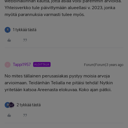
webbihallinnan kautta, jotta asiaa voisi paremmin arvioida.
Yhteisverkko tule päivittymään alueellasi v. 2023, jonka
myötä parannuksia varmasti tulee myös.
1 tykkää tästä
Tappi1957
ALOITTAJA
Forum|Forum|3 years ago
T
No mites tällainen perusasiakas pystyy moisia arvoja
arvioimaan. Teidänhän Telialla ne pitäisi tehdä! Nytkin
yritetään katsoa Areenasta elokuvaa. Koko ajan pätkii.
2 tykkää tästä