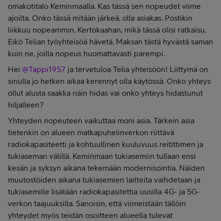
omakotitalo Keminmaalla. Kas tässä sen nopeudet viime
ajoilta. Onko tässä mitään järkeä, olla asiakas. Postikin
liikkuu nopeammin. Kertokaahan, mikä tässä olisi ratkaisu.
Eikö Telian työyhteisöä hävetä. Maksan tästä hyvästä saman
kuin ne, joilla nopeus huomattavasti parempi.
Hei
@Tappi1957
ja tervetuloa Telia yhteisöön! Liittymä on
sinulla jo hetken aikaa kerennyt olla käytössä. Onko yhteys
ollut alusta saakka näin hidas vai onko yhteys hidastunut
hiljalleen?
Yhteyden nopeuteen vaikuttaa moni asia. Tärkein asia
tietenkin on alueen matkapuhelinverkon riittävä
radiokapasiteetti ja kohtuullinen kuuluvuus reitittimen ja
tukiaseman välillä. Keminmaan tukiasemiin tullaan ensi
kesän ja syksyn aikana tekemään modernisointia. Näiden
muutostöiden aikana tukiasemien laitteita vaihdetaan ja
tukiasemille lisätään radiokapasitettia uusilla 4G- ja 5G-
verkon taajuuksilla. Sanoisin, että viimeistään tällöin
yhteydet myös teidän osoitteen alueella tulevat