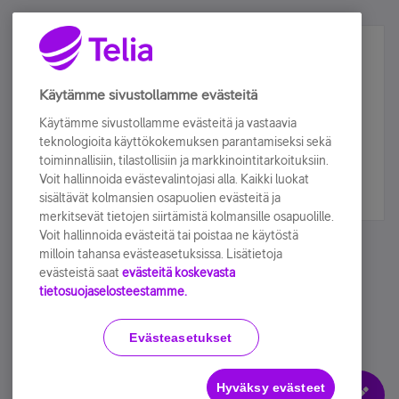
Älä jää paitsi – osallistu ja voita!
Tilaa Telian uutiskirje ja olet mukana arvonnassa.
Käytämme sivustollamme evästeitä
Samalla saat parhaat asiakasedut suoraan
Käytämme sivustollamme evästeitä ja vastaavia
sähköpostiisi.
teknologioita käyttökokemuksen parantamiseksi sekä
toiminnallisiin, tilastollisiin ja markkinointitarkoituksiin.
Voit hallinnoida evästevalintojasi alla. Kaikki luokat
Tilaa nyt
sisältävät kolmansien osapuolien evästeitä ja
merkitsevät tietojen siirtämistä kolmansille osapuolille.
Voit hallinnoida evästeitä tai poistaa ne käytöstä
milloin tahansa evästeasetuksissa. Lisätietoja
evästeistä saat
evästeitä koskevasta
tietosuojaselosteestamme.
Käyttöehdot
Accessibility statement
Evästeasetukset
Hyväksy evästeet
Evästeasetukset