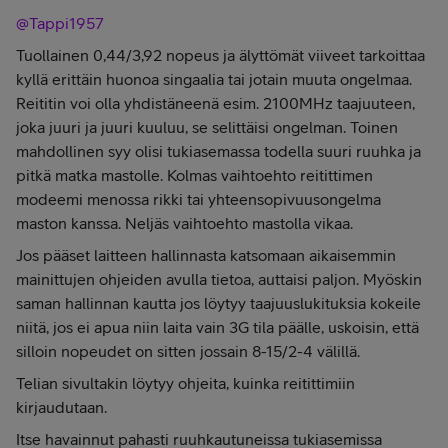
@Tappi1957
Tuollainen 0,44/3,92 nopeus ja älyttömät viiveet tarkoittaa
kyllä erittäin huonoa singaalia tai jotain muuta ongelmaa.
Reititin voi olla yhdistäneenä esim. 2100MHz taajuuteen,
joka juuri ja juuri kuuluu, se selittäisi ongelman. Toinen
mahdollinen syy olisi tukiasemassa todella suuri ruuhka ja
pitkä matka mastolle. Kolmas vaihtoehto reitittimen
modeemi menossa rikki tai yhteensopivuusongelma
maston kanssa. Neljäs vaihtoehto mastolla vikaa.
Jos pääset laitteen hallinnasta katsomaan aikaisemmin
mainittujen ohjeiden avulla tietoa, auttaisi paljon. Myöskin
saman hallinnan kautta jos löytyy taajuuslukituksia kokeile
niitä, jos ei apua niin laita vain 3G tila päälle, uskoisin, että
silloin nopeudet on sitten jossain 8-15/2-4 välillä.
Telian sivultakin löytyy ohjeita, kuinka reitittimiin
kirjaudutaan.
Itse havainnut pahasti ruuhkautuneissa tukiasemissa