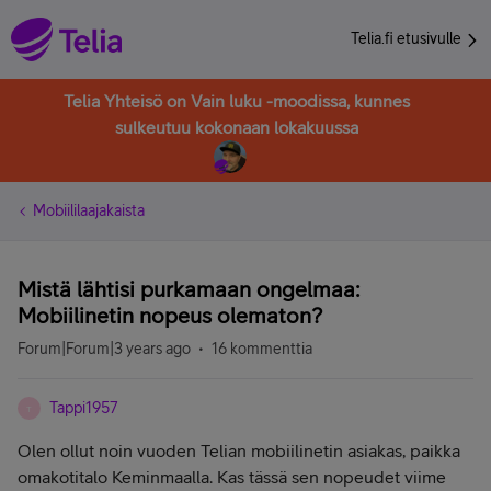
Telia.fi etusivulle
Telia Yhteisö on Vain luku -moodissa, kunnes
sulkeutuu kokonaan lokakuussa
Mobiililaajakaista
Mistä lähtisi purkamaan ongelmaa:
Mobiilinetin nopeus olematon?
Forum|Forum|3 years ago
16 kommenttia
Tappi1957
T
Olen ollut noin vuoden Telian mobiilinetin asiakas, paikka
omakotitalo Keminmaalla. Kas tässä sen nopeudet viime