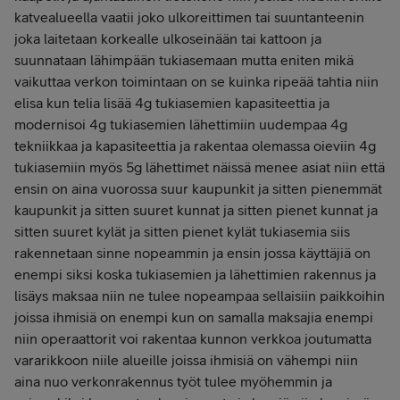
katvealueella vaatii joko ulkoreittimen tai suuntanteenin
joka laitetaan korkealle ulkoseinään tai kattoon ja
suunnataan lähimpään tukiasemaan mutta eniten mikä
vaikuttaa verkon toimintaan on se kuinka ripeää tahtia niin
elisa kun telia lisää 4g tukiasemien kapasiteettia ja
modernisoi 4g tukiasemien lähettimiin uudempaa 4g
tekniikkaa ja kapasiteettia ja rakentaa olemassa oieviin 4g
tukiasemiin myös 5g lähettimet näissä menee asiat niin että
ensin on aina vuorossa suur kaupunkit ja sitten pienemmät
kaupunkit ja sitten suuret kunnat ja sitten pienet kunnat ja
sitten suuret kylät ja sitten pienet kylät tukiasemia siis
rakennetaan sinne nopeammin ja ensin jossa käyttäjiä on
enempi siksi koska tukiasemien ja lähettimien rakennus ja
lisäys maksaa niin ne tulee nopeampaa sellaisiin paikkoihin
joissa ihmisiä on enempi kun on samalla maksajia enempi
niin operaattorit voi rakentaa kunnon verkkoa joutumatta
vararikkoon niile alueille joissa ihmisiä on vähempi niin
aina nuo verkonrakennus työt tulee myöhemmin ja