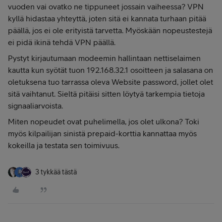
vuoden vai ovatko ne tippuneet jossain vaiheessa? VPN
kyllä hidastaa yhteyttä, joten sitä ei kannata turhaan pitää
päällä, jos ei ole erityistä tarvetta. Myöskään nopeustestejä
ei pidä ikinä tehdä VPN päällä.
Pystyt kirjautumaan modeemin hallintaan nettiselaimen
kautta kun syötät tuon 192.168.32.1 osoitteen ja salasana on
oletuksena tuo tarrassa oleva Website password, jollet olet
sitä vaihtanut. Sieltä pitäisi sitten löytyä tarkempia tietoja
signaaliarvoista.
Miten nopeudet ovat puhelimella, jos olet ulkona? Toki
myös kilpailijan sinistä prepaid-korttia kannattaa myös
kokeilla ja testata sen toimivuus.
3 tykkää tästä