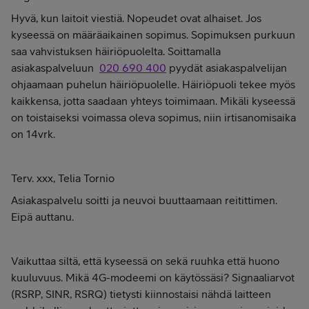
Hyvä, kun laitoit viestiä. Nopeudet ovat alhaiset. Jos
kyseessä on määräaikainen sopimus. Sopimuksen purkuun
saa vahvistuksen häiriöpuolelta. Soittamalla
asiakaspalveluun
020 690 400
pyydät asiakaspalvelijan
ohjaamaan puhelun häiriöpuolelle. Häiriöpuoli tekee myös
kaikkensa, jotta saadaan yhteys toimimaan. Mikäli kyseessä
on toistaiseksi voimassa oleva sopimus, niin irtisanomisaika
on 14vrk.
Terv. xxx, Telia Tornio
Asiakaspalvelu soitti ja neuvoi buuttaamaan reitittimen.
Eipä auttanu.
Vaikuttaa siltä, että kyseessä on sekä ruuhka että huono
kuuluvuus. Mikä 4G-modeemi on käytössäsi? Signaaliarvot
(RSRP, SINR, RSRQ) tietysti kiinnostaisi nähdä laitteen