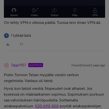
On tehty VPN:n ollessa päällä. Tuossa tein ilman VPN:ää.
1 tykkää tästä
Tappi1957
ALOITTAJA
Forum|Forum|3 years ago
T
Pistin Tornion Telian myyjälle viestin verkon
ongelmista: Vastaus oli tämä:
Hyvä, kun laitoit viestiä. Nopeudet ovat alhaiset. Jos
kyseessä on määräaikainen sopimus. Sopimuksen purkuun
saa vahvistuksen häiriöpuolelta. Soittamalla
asiakaspalveluun
020 690 400
pyydät asiakaspalvelijan