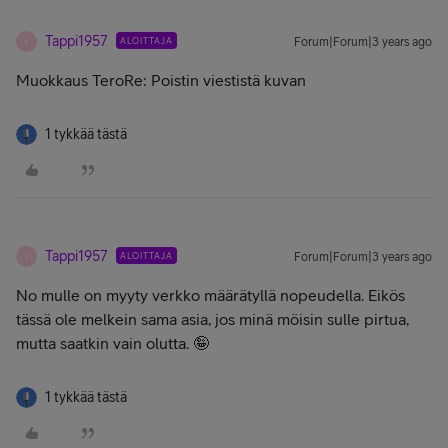
Tappi1957
ALOITTAJA
Forum|Forum|3 years ago
T
Muokkaus TeroRe: Poistin viestistä kuvan
1 tykkää tästä
Tappi1957
ALOITTAJA
Forum|Forum|3 years ago
T
No mulle on myyty verkko määrätyllä nopeudella. Eikös
tässä ole melkein sama asia, jos minä möisin sulle pirtua,
mutta saatkin vain olutta. 🤪
1 tykkää tästä