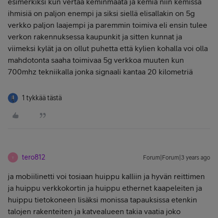
esimerkiksi kun vertaa keminmaata ja kemiä niin kemissä
ihmisiä on paljon enempi ja siksi siellä elisallakin on 5g
verkko paljon laajempi ja paremmin toimiva eli ensin tulee
verkon rakennuksessa kaupunkit ja sitten kunnat ja
viimeksi kylät ja on ollut puhetta että kylien kohalla voi olla
mahdotonta saaha toimivaa 5g verkkoa muuten kun
700mhz tekniikalla jonka signaali kantaa 20 kilometriä
1 tykkää tästä
tero812
Forum|Forum|3 years ago
T
ja mobiilinetti voi tosiaan huippu kalliin ja hyvän reittimen
ja huippu verkkokortin ja huippu ethernet kaapeleiten ja
huippu tietokoneen lisäksi monissa tapauksissa etenkin
talojen rakenteiten ja katvealueen takia vaatia joko