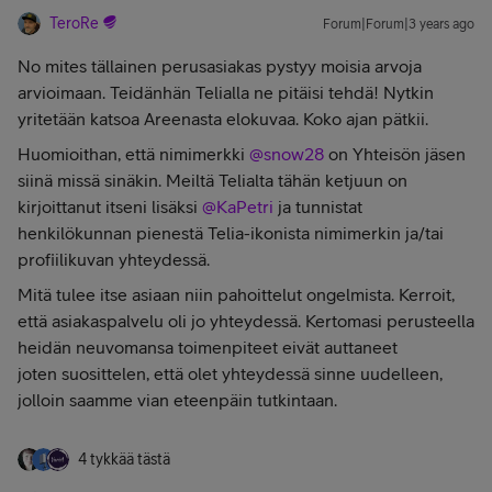
TeroRe
Forum|Forum|3 years ago
No mites tällainen perusasiakas pystyy moisia arvoja
arvioimaan. Teidänhän Telialla ne pitäisi tehdä! Nytkin
yritetään katsoa Areenasta elokuvaa. Koko ajan pätkii.
Huomioithan, että nimimerkki
@snow28
on Yhteisön jäsen
siinä missä sinäkin. Meiltä Telialta tähän ketjuun on
kirjoittanut itseni lisäksi
@KaPetri
ja tunnistat
henkilökunnan pienestä Telia-ikonista nimimerkin ja/tai
profiilikuvan yhteydessä.
Mitä tulee itse asiaan niin pahoittelut ongelmista. Kerroit,
että asiakaspalvelu oli jo yhteydessä. Kertomasi perusteella
heidän neuvomansa toimenpiteet eivät auttaneet
joten suosittelen, että olet yhteydessä sinne uudelleen,
jolloin saamme vian eteenpäin tutkintaan.
4 tykkää tästä