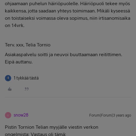
ohjaamaan puhelun häiriöpuolelle. Häiriöpuoli tekee myös
kaikkensa, jotta saadaan yhteys toimimaan. Mikäli kyseessä
on toistaiseksi voimassa oleva sopimus, niin irtisanomisaika
on 14vrk.
Terv. xxx, Telia Tornio
Asiakaspalvelu soitti ja neuvoi buuttaamaan reitittimen.
Eipä auttanu.
1 tykkää tästä
snow28
Forum|Forum|3 years ago
S
Pistin Tornion Telian myyjälle viestin verkon
ongelmista: Vastaus oli tämä: