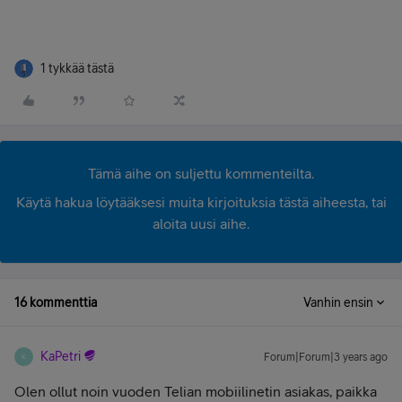
1 tykkää tästä
Tämä aihe on suljettu kommenteilta.
Käytä hakua löytääksesi muita kirjoituksia tästä aiheesta, tai
aloita uusi aihe.
16 kommenttia
Vanhin ensin
KaPetri
Forum|Forum|3 years ago
K
Olen ollut noin vuoden Telian mobiilinetin asiakas, paikka