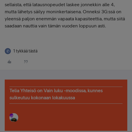
sellaista, että latausnopeudet laskee jonnekkin alle 4,
mutta lähetys säilyy moninkertaisena. Onneksi 3G:ssä on
yleensä paljon enemmän vapaata kapasiteettia, mutta siitä
saadaan nauttia vain tämän vuoden loppuun asti.
1 tykkää tästä
Telia Yhteisö on Vain luku -moodissa, kunnes
sulkeutuu kokonaan lokakuussa