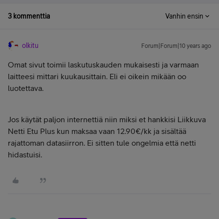
3 kommenttia
Vanhin ensin
olkitu
Forum|Forum|10 years ago
Omat sivut toimii laskutuskauden mukaisesti ja varmaan
laitteesi mittari kuukausittain. Eli ei oikein mikään oo
luotettava.
Jos käytät paljon internettiä niin miksi et hankkisi Liikkuva
Netti Etu Plus kun maksaa vaan 12.90€/kk ja sisältää
rajattoman datasiirron. Ei sitten tule ongelmia että netti
hidastuisi.