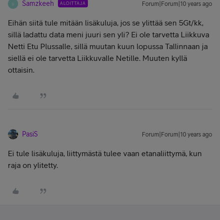
Samzkeeh
ALOITTAJA
Forum|Forum|10 years ago
S
Eihän siitä tule mitään lisäkuluja, jos se ylittää sen 5Gt/kk,
sillä ladattu data meni juuri sen yli? Ei ole tarvetta Liikkuva
Netti Etu Plussalle, sillä muutan kuun lopussa Tallinnaan ja
siellä ei ole tarvetta Liikkuvalle Netille. Muuten kyllä
ottaisin.
PasiS
Forum|Forum|10 years ago
Ei tule lisäkuluja, liittymästä tulee vaan etanaliittymä, kun
raja on ylitetty.