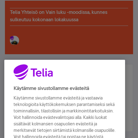
Telia Yhteisö on Vain luku -moodissa, kunnes
sulkeutuu kokonaan lokakuussa
Älä jää paitsi – osallistu ja voita!
Tilaa Telian uutiskirje ja olet mukana arvonnassa.
Käytämme sivustollamme evästeitä
Samalla saat parhaat asiakasedut suoraan
Käytämme sivustollamme evästeitä ja vastaavia
sähköpostiisi.
teknologioita käyttökokemuksen parantamiseksi sekä
toiminnallisiin, tilastollisiin ja markkinointitarkoituksiin.
Voit hallinnoida evästevalintojasi alla. Kaikki luokat
Tilaa nyt
sisältävät kolmansien osapuolien evästeitä ja
merkitsevät tietojen siirtämistä kolmansille osapuolille.
Voit hallinnoida evästeitä tai poistaa ne käytöstä