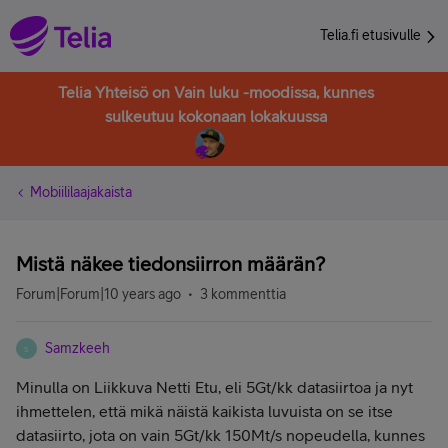
Telia.fi etusivulle
Telia Yhteisö on Vain luku -moodissa, kunnes
sulkeutuu kokonaan lokakuussa
Mobiililaajakaista
Mistä näkee tiedonsiirron määrän?
Forum|Forum|10 years ago
3 kommenttia
Samzkeeh
S
Minulla on Liikkuva Netti Etu, eli 5Gt/kk datasiirtoa ja nyt
ihmettelen, että mikä näistä kaikista luvuista on se itse
datasiirto, jota on vain 5Gt/kk 150Mt/s nopeudella, kunnes