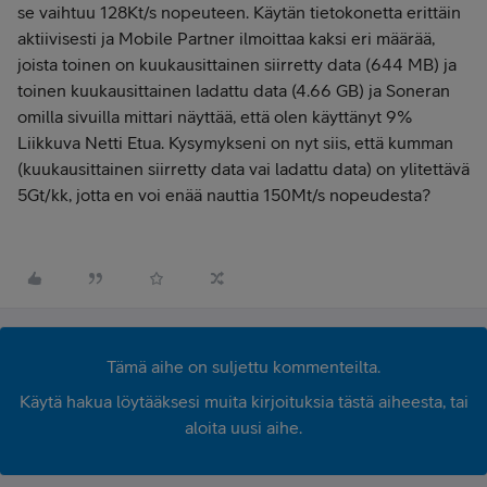
se vaihtuu 128Kt/s nopeuteen. Käytän tietokonetta erittäin
aktiivisesti ja Mobile Partner ilmoittaa kaksi eri määrää,
joista toinen on kuukausittainen siirretty data (644 MB) ja
toinen kuukausittainen ladattu data (4.66 GB) ja Soneran
omilla sivuilla mittari näyttää, että olen käyttänyt 9%
Liikkuva Netti Etua. Kysymykseni on nyt siis, että kumman
(kuukausittainen siirretty data vai ladattu data) on ylitettävä
5Gt/kk, jotta en voi enää nauttia 150Mt/s nopeudesta?
Tämä aihe on suljettu kommenteilta.
Käytä hakua löytääksesi muita kirjoituksia tästä aiheesta, tai
aloita uusi aihe.