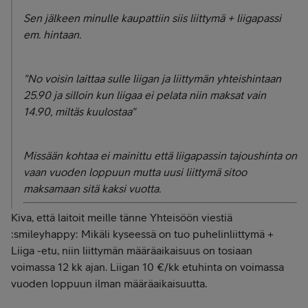
Sen jälkeen minulle kaupattiin siis liittymä + liigapassi
em. hintaan.
"No voisin laittaa sulle liigan ja liittymän yhteishintaan
25.90 ja silloin kun liigaa ei pelata niin maksat vain
14.90, miltäs kuulostaa"
Missään kohtaa ei mainittu että liigapassin tajoushinta on
vaan vuoden loppuun mutta uusi liittymä sitoo
maksamaan sitä kaksi vuotta.
Kiva, että laitoit meille tänne Yhteisöön viestiä
:smileyhappy: Mikäli kyseessä on tuo puhelinliittymä +
Liiga -etu, niin liittymän määräaikaisuus on tosiaan
voimassa 12 kk ajan. Liigan 10 €/kk etuhinta on voimassa
vuoden loppuun ilman määräaikaisuutta.