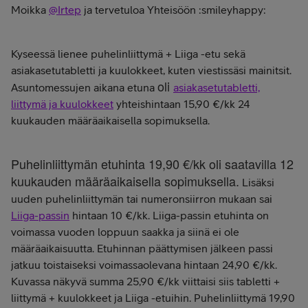
Moikka
@Irtep
ja tervetuloa Yhteisöön :smileyhappy:
Kyseessä lienee puhelinliittymä + Liiga -etu sekä
asiakasetutabletti ja kuulokkeet, kuten viestissäsi mainitsit.
oli
Asuntomessujen aikana etuna
asiakasetutabletti,
liittymä ja kuulokkeet
yhteishintaan 15,90 €/kk 24
kuukauden määräaikaisella sopimuksella.
Puhelinliittymän etuhinta 19,90 €/kk oli saatavilla 12
kuukauden määräaikaisella sopimuksella.
Lisäksi
uuden puhelinliittymän tai numeronsiirron mukaan sai
Liiga-passin
hintaan 10 €/kk. Liiga-passin etuhinta on
voimassa vuoden loppuun saakka ja siinä ei ole
määräaikaisuutta. Etuhinnan päättymisen jälkeen passi
jatkuu toistaiseksi voimassaolevana hintaan 24,90 €/kk.
Kuvassa näkyvä summa 25,90 €/kk viittaisi siis tabletti +
liittymä + kuulokkeet ja Liiga -etuihin. Puhelinliittymä 19,90