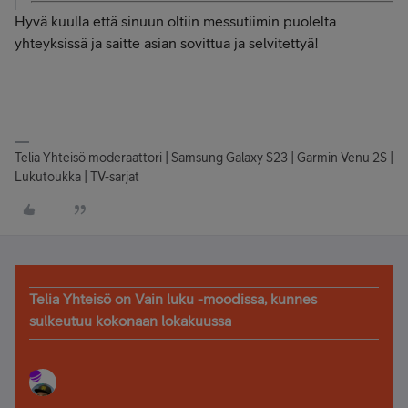
Hyvä kuulla että sinuun oltiin messutiimin puolelta
yhteyksissä ja saitte asian sovittua ja selvitettyä!
Telia Yhteisö moderaattori | Samsung Galaxy S23 | Garmin Venu 2S |
Lukutoukka | TV-sarjat
Telia Yhteisö on Vain luku -moodissa, kunnes
sulkeutuu kokonaan lokakuussa