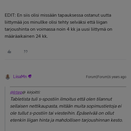
EDIT: En siis olisi missään tapauksessa ostanut uutta
liittymää jos minullke olisi tehty selväksi että liigan
tarjoushinta on voimassa noin 4 kk ja uusi liittymä on
määräaikainen 24 kk.
LiisaMn
Forum|Forum|6 years ago
@Irtep
@ kirjoitti:
Tabletista tuli s-spostiin ilmoitus että olen tilannut
sellaisen nettikaupasta, mitään muita sopimustietoja ei
ole tullut s-postiin tai viesteihin. Epäselvää on ollut
etenkin liigan hinta ja mahdollisen tarjoushinnan kesto.