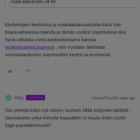
määräaikainen 24 kk.
Etuhintojen kestoista ja määräaikaisuuksista tulisi toki
tilausvaiheessa mainita ja tämän vuoksi sopimuksia olisi
hyvä vilkaista vielä asiakastietojesi kanssa
asiakaspalvelussamme
, niin voidaan tarkistaa
voimassaolevien sopimusten kestot ja etuhinnat.
Irtep
ALOITTAJA
Forum|Forum|6 years ago
I
Siis ymmärsinkö nyt oikein, tuohon 24kk liittymä+tabletti -
tarjoukseen joka minulle kaupattiin ei kuulu edes tuota
liiga-passialennusta?