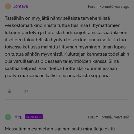
Johtava
Forum|Forum|6 years ago
J
Tässähän on myyjältä nähty sellaista tervehenkistä
verkostomarkkinoinnista tuttua toisiinsa liittymättömien
lukujen piirtelyä ja tietoista harhaanjohtamista saadakseen
itselleen taloudellista hyötyä toisen kustannuksella. Ja tuo
toisessa ketjussa mainittu liittymän myyminen ilman lupaa
on tuttua sähkön myynnistä. Kuluttajan kannattaa todellakin
olla varuillaan asioidessaan teleyhtiöiden kanssa. Siinä
saattaa helposti vain 'tietoa tuotteista' kuunnellessaan
päätyä maksamaan kallista määräaikaista sopparia.
Irtep
ALOITTAJA
Forum|Forum|6 years ago
I
Messutiimin esimiehen sijainen soitti minulle ja esitti