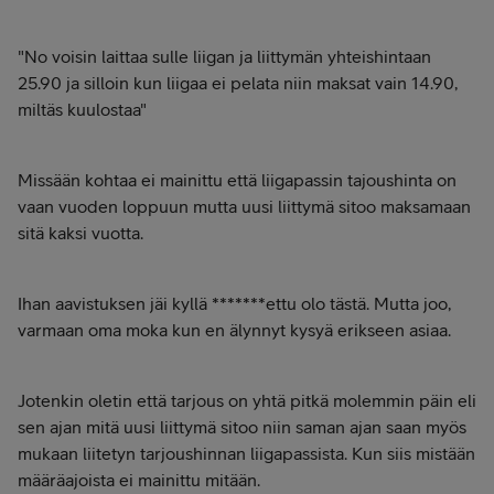
"No voisin laittaa sulle liigan ja liittymän yhteishintaan
25.90 ja silloin kun liigaa ei pelata niin maksat vain 14.90,
miltäs kuulostaa"
Missään kohtaa ei mainittu että liigapassin tajoushinta on
vaan vuoden loppuun mutta uusi liittymä sitoo maksamaan
sitä kaksi vuotta.
Ihan aavistuksen jäi kyllä *******ettu olo tästä. Mutta joo,
varmaan oma moka kun en älynnyt kysyä erikseen asiaa.
Jotenkin oletin että tarjous on yhtä pitkä molemmin päin eli
sen ajan mitä uusi liittymä sitoo niin saman ajan saan myös
mukaan liitetyn tarjoushinnan liigapassista. Kun siis mistään
määräajoista ei mainittu mitään.