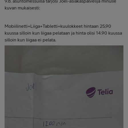
9.8. asuntomessuilla tarjosi Joel-asiakaspalvelija minulle
kuvan mukaisesti:
Mobiilinetti+Liiga+Tabletti+kuulokkeet hintaan 25,90
kuussa silloin kun liigaa pelataan ja hinta olisi 14.90 kuussa
silloin kun liigaa ei pelata.