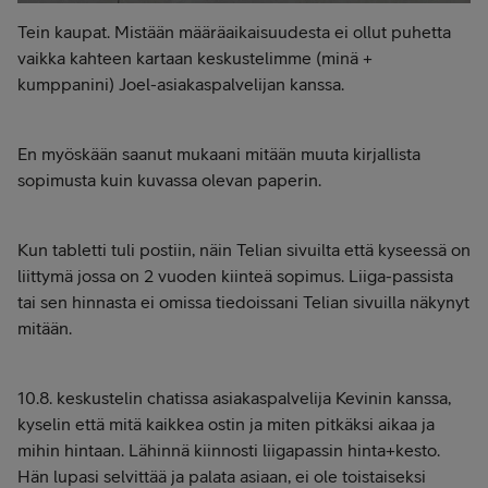
Tein kaupat. Mistään määräaikaisuudesta ei ollut puhetta
vaikka kahteen kartaan keskustelimme (minä +
kumppanini) Joel-asiakaspalvelijan kanssa.
En myöskään saanut mukaani mitään muuta kirjallista
sopimusta kuin kuvassa olevan paperin.
Kun tabletti tuli postiin, näin Telian sivuilta että kyseessä on
liittymä jossa on 2 vuoden kiinteä sopimus. Liiga-passista
tai sen hinnasta ei omissa tiedoissani Telian sivuilla näkynyt
mitään.
10.8. keskustelin chatissa asiakaspalvelija Kevinin kanssa,
kyselin että mitä kaikkea ostin ja miten pitkäksi aikaa ja
mihin hintaan. Lähinnä kiinnosti liigapassin hinta+kesto.
Hän lupasi selvittää ja palata asiaan, ei ole toistaiseksi