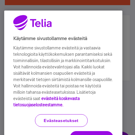
Älä jää paitsi – osallistu ja voita!
Tilaa Telian uutiskirje ja olet mukana arvonnassa.
Käytämme sivustollamme evästeitä
Samalla saat parhaat asiakasedut suoraan
Käytämme sivustollamme evästeitä ja vastaavia
sähköpostiisi.
teknologioita käyttökokemuksen parantamiseksi sekä
toiminnallisiin, tilastollisiin ja markkinointitarkoituksiin.
Voit hallinnoida evästevalintojasi alla. Kaikki luokat
Tilaa nyt
sisältävät kolmansien osapuolien evästeitä ja
merkitsevät tietojen siirtämistä kolmansille osapuolille.
Voit hallinnoida evästeitä tai poistaa ne käytöstä
milloin tahansa evästeasetuksissa. Lisätietoja
evästeistä saat
evästeitä koskevasta
tietosuojaselosteestamme.
Käyttöehdot
Accessibility statement
Evästeasetukset