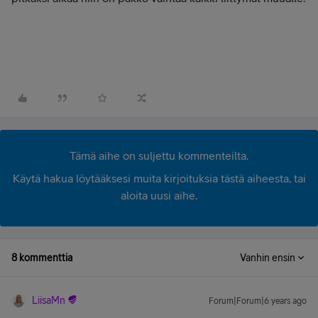
Tämä aihe on suljettu kommenteilta.
Käytä hakua löytääksesi muita kirjoituksia tästä aiheesta, tai
aloita uusi aihe.
8 kommenttia
Vanhin ensin
LiisaMn
Forum|Forum|6 years ago