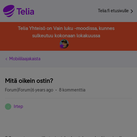
Telia.fi etusivulle
Telia Yhteisö on Vain luku -moodissa, kunnes
sulkeutuu kokonaan lokakuussa
Mobiililaajakaista
Mitä oikein ostin?
Forum|Forum|6 years ago
8 kommenttia
Irtep
I