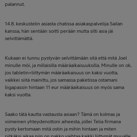
palannut.
14.8. keskustelin asiasta chatissa asiakaspalvelija Sailan
kanssa, hän sentään soitti perään mutta silti asia jäi
selvittämättä.
Kukaan ei tunnu pystyvän selvittämään sitä että mitä Joel
minulle möi, ja millaisilla määräaíkaisuuksilla. Minulle on ok,
jos tabletin+liittymän määräaikaisuus on kaksi vuotta,
vaikkei siitä mainittu, jos samassa paketissa ostamani
liigapassin hintaan 11 eur määräaikaisuus on myös sama
kaksi vuotta.
Saako tätä kautta vastausta asiaan? Tämä on kolmas ja
viimeinen yhteydenottoni aiheesta, jollei Telia firmana
pysty kertomaan mitä ostin ja mihin hintaan ja miten
pitkäksi aikaa niin on pakko vaihtaa kaikki liittymät muualle.