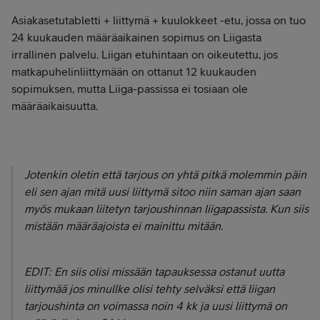
Asiakasetutabletti + liittymä + kuulokkeet -etu, jossa on tuo
24 kuukauden määräaikainen sopimus on Liigasta
irrallinen palvelu. Liigan etuhintaan on oikeutettu, jos
matkapuhelinliittymään on ottanut 12 kuukauden
sopimuksen, mutta Liiga-passissa ei tosiaan ole
määräaikaisuutta.
Jotenkin oletin että tarjous on yhtä pitkä molemmin päin
eli sen ajan mitä uusi liittymä sitoo niin saman ajan saan
myös mukaan liitetyn tarjoushinnan liigapassista. Kun siis
mistään määräajoista ei mainittu mitään.
EDIT: En siis olisi missään tapauksessa ostanut uutta
liittymää jos minullke olisi tehty selväksi että liigan
tarjoushinta on voimassa noin 4 kk ja uusi liittymä on