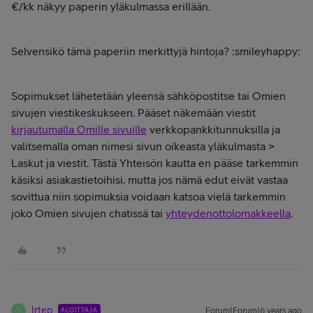
€/kk näkyy paperin yläkulmassa erillään.
Selvensikö tämä paperiin merkittyjä hintoja? :smileyhappy:
Sopimukset lähetetään yleensä sähköpostitse tai Omien
sivujen viestikeskukseen. Pääset näkemään viestit
kirjautumalla Omille sivuille
verkkopankkitunnuksilla ja
valitsemalla oman nimesi sivun oikeasta yläkulmasta >
Laskut ja viestit. Tästä Yhteisön kautta en pääse tarkemmin
käsiksi asiakastietoihisi, mutta jos nämä edut eivät vastaa
sovittua niin sopimuksia voidaan katsoa vielä tarkemmin
joko Omien sivujen chatissä tai
yhteydenottolomakkeella
.
Irtep
ALOITTAJA
Forum|Forum|6 years ago
I