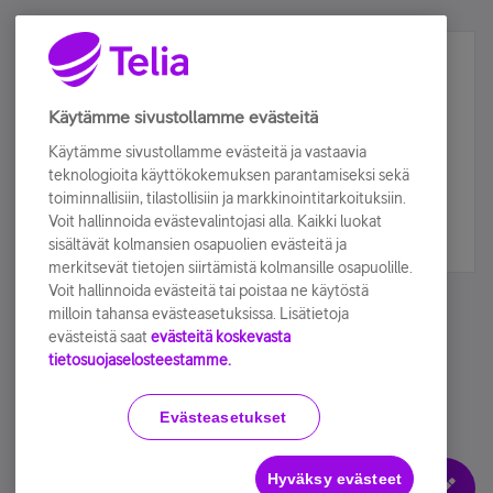
Älä jää paitsi – osallistu ja voita!
Tilaa Telian uutiskirje ja olet mukana arvonnassa.
Käytämme sivustollamme evästeitä
Samalla saat parhaat asiakasedut suoraan
Käytämme sivustollamme evästeitä ja vastaavia
sähköpostiisi.
teknologioita käyttökokemuksen parantamiseksi sekä
toiminnallisiin, tilastollisiin ja markkinointitarkoituksiin.
Voit hallinnoida evästevalintojasi alla. Kaikki luokat
Tilaa nyt
sisältävät kolmansien osapuolien evästeitä ja
merkitsevät tietojen siirtämistä kolmansille osapuolille.
Voit hallinnoida evästeitä tai poistaa ne käytöstä
milloin tahansa evästeasetuksissa. Lisätietoja
evästeistä saat
evästeitä koskevasta
tietosuojaselosteestamme.
Käyttöehdot
Accessibility statement
Evästeasetukset
Hyväksy evästeet
Evästeasetukset