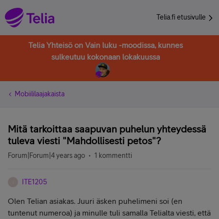
Telia.fi etusivulle
Telia Yhteisö on Vain luku -moodissa, kunnes
sulkeutuu kokonaan lokakuussa
Mobiililaajakaista
Mitä tarkoittaa saapuvan puhelun yhteydessä
tuleva viesti "Mahdollisesti petos"?
Forum|Forum|4 years ago
1 kommentti
ITE1205
I
Olen Telian asiakas. Juuri äsken puhelimeni soi (en
tuntenut numeroa) ja minulle tuli samalla Telialta viesti, että