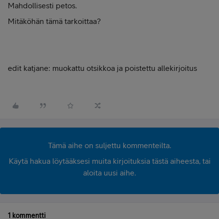
Mahdollisesti petos.
Mitäköhän tämä tarkoittaa?
edit katjane: muokattu otsikkoa ja poistettu allekirjoitus
Tämä aihe on suljettu kommenteilta.
Käytä hakua löytääksesi muita kirjoituksia tästä aiheesta, tai
aloita uusi aihe.
1 kommentti