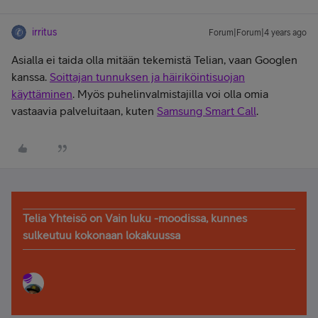
irritus
Forum|Forum|4 years ago
Asialla ei taida olla mitään tekemistä Telian, vaan Googlen
kanssa.
Soittajan tunnuksen ja häiriköintisuojan
käyttäminen
. Myös puhelinvalmistajilla voi olla omia
vastaavia palveluitaan, kuten
Samsung Smart Call
.
Telia Yhteisö on Vain luku -moodissa, kunnes
sulkeutuu kokonaan lokakuussa