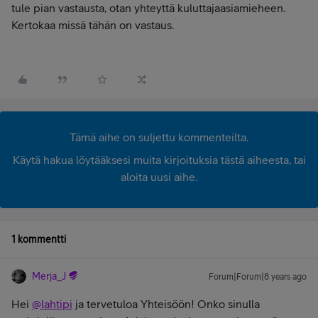
tule pian vastausta, otan yhteyttä kuluttajaasiamieheen.
Kertokaa missä tähän on vastaus.
Tämä aihe on suljettu kommenteilta.
Käytä hakua löytääksesi muita kirjoituksia tästä aiheesta, tai
aloita uusi aihe.
1 kommentti
Merja_J
Forum|Forum|8 years ago
Hei
@lahtipi
ja tervetuloa Yhteisöön! Onko sinulla