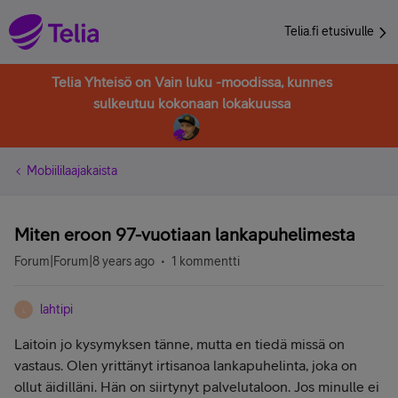
Telia.fi etusivulle
Telia Yhteisö on Vain luku -moodissa, kunnes
sulkeutuu kokonaan lokakuussa
Mobiililaajakaista
Miten eroon 97-vuotiaan lankapuhelimesta
Forum|Forum|8 years ago
1 kommentti
lahtipi
L
Laitoin jo kysymyksen tänne, mutta en tiedä missä on
vastaus. Olen yrittänyt irtisanoa lankapuhelinta, joka on
ollut äidilläni. Hän on siirtynyt palvelutaloon. Jos minulle ei