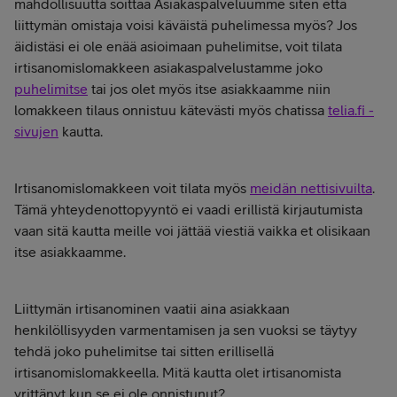
mahdollisuutta soittaa Asiakaspalveluumme siten että
liittymän omistaja voisi käväistä puhelimessa myös? Jos
äidistäsi ei ole enää asioimaan puhelimitse, voit tilata
irtisanomislomakkeen asiakaspalvelustamme joko
puhelimitse
tai jos olet myös itse asiakkaamme niin
lomakkeen tilaus onnistuu kätevästi myös chatissa
telia.fi -
sivujen
kautta.
Irtisanomislomakkeen voit tilata myös
meidän nettisivuilta
.
Tämä yhteydenottopyyntö ei vaadi erillistä kirjautumista
vaan sitä kautta meille voi jättää viestiä vaikka et olisikaan
itse asiakkaamme.
Liittymän irtisanominen vaatii aina asiakkaan
henkilöllisyyden varmentamisen ja sen vuoksi se täytyy
tehdä joko puhelimitse tai sitten erillisellä
irtisanomislomakkeella. Mitä kautta olet irtisanomista
yrittänyt kun se ei ole onnistunut?