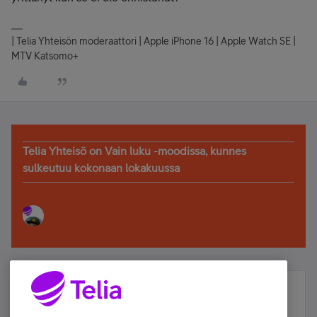
| Telia Yhteisön moderaattori | Apple iPhone 16 | Apple Watch SE |
MTV Katsomo+
Telia Yhteisö on Vain luku -moodissa, kunnes
sulkeutuu kokonaan lokakuussa
Älä jää paitsi – osallistu ja voita!