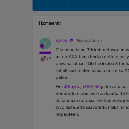
1 kommentti
KaPetri
Moderaattori
K
Moi minulla on 300mb nettisopimus. t
miten XXX tämä teidän netti toimii y
+9
päivänä lataan 1Gb tiedostoa 3 tuntia
rehellisesti miten tämä toimii eikä X
pelaa.
Hei
@Käyttäjä483759
ja tervetuloa 
toteutettu mobiiliverkon kautta 4G
ilmoitetaan normaali vaihteluväli, jon
tyypillistä, että saavutettu maksimin
nopeuteen.