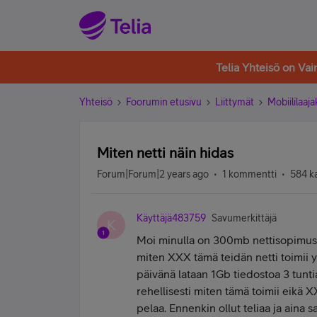
Telia Yhteisö on Va
Yhteisö
Foorumin etusivu
Liittymät
Mobiililaaja
Miten netti näin hidas
Forum|Forum|2 years ago
1 kommentti
584 k
Käyttäjä483759
Savumerkittäjä
K
Moi minulla on 300mb nettisopimus. t
miten XXX tämä teidän netti toimii y
päivänä lataan 1Gb tiedostoa 3 tuntia
rehellisesti miten tämä toimii eikä X
pelaa. Ennenkin ollut teliaa ja aina 