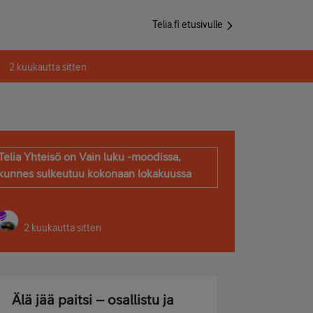
Telia.fi etusivulle
2 kuukautta sitten
Telia Yhteisö on Vain luku -moodissa,
kunnes sulkeutuu kokonaan lokakuussa
2 kuukautta sitten
Älä jää paitsi – osallistu ja