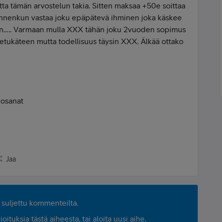
tta tämän arvostelun takia. Sitten maksaa +50e soittaa
 ennenkun vastaa joku epäpätevä ihminen joka käskee
….. Varmaan mulla XXX tähän joku 2vuoden sopimus
 etukäteen mutta todellisuus täysin XXX. Älkää ottako
rosanat
Jaa
suljettu kommenteilta.
ituksia tästä aiheesta, tai aloita uusi aihe.