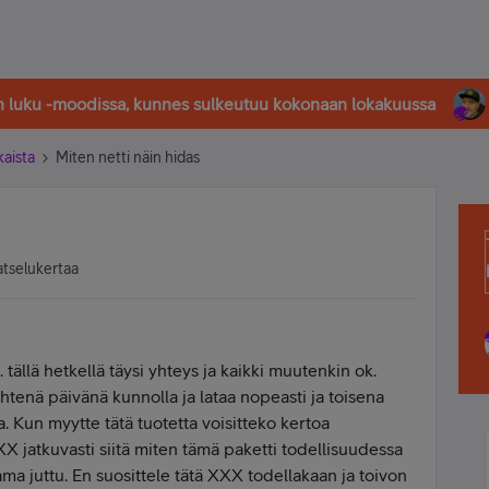
in luku -moodissa, kunnes sulkeutuu kokonaan lokakuussa
kaista
Miten netti näin hidas
atselukertaa
ällä hetkellä täysi yhteys ja kaikki muutenkin ok.
htenä päivänä kunnolla ja lataa nopeasti ja toisena
. Kun myytte tätä tuotetta voisitteko kertoa
XX jatkuvasti siitä miten tämä paketti todellisuudessa
sama juttu. En suosittele tätä XXX todellakaan ja toivon