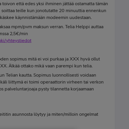
a toivon että edes yksi ihminen jättää ostamatta tämän
 soittaa teille kun jonotutatte 20 minuuttia ennenkun
a käskee käynnistämään modeemin uudestaan.
ksaa mpm/pvm maksun verran. Telia Helppi auttaa
anssa 2,5€/min
tuki/yhteystiedot
en sopimus mitä ei voi purkaa ja XXX hyvä ollut
XXX. Älkää ottako mikä vaan parempi kun telia.
n Telian kautta. Sopimus luonnollisesti voidaan
i liittymä ei toimi operaattorin virheen tai verkon
os palveluntarjoaja pysty tilannetta korjaamaan
ititin asunnosta löytyy ja miten/milloin ongelmat