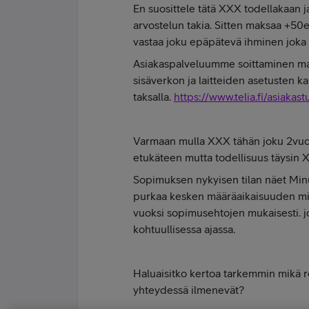
En suosittele tätä XXX todellakaan j
arvostelun takia. Sitten maksaa +50e
vastaa joku epäpätevä ihminen jok
Asiakaspalveluumme soittaminen ma
sisäverkon ja laitteiden asetusten k
taksalla.
https://www.telia.fi/asiakas
Varmaan mulla XXX tähän joku 2vuod
etukäteen mutta todellisuus täysin 
Sopimuksen nykyisen tilan näet Minu
purkaa kesken määräaikaisuuden mikäl
vuoksi sopimusehtojen mukaisesti. j
kohtuullisessa ajassa.
Haluaisitko kertoa tarkemmin mikä re
yhteydessä ilmenevät?