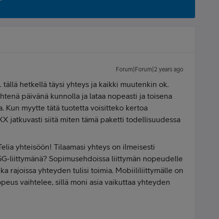
Forum|Forum|2 years ago
ällä hetkellä täysi yhteys ja kaikki muutenkin ok.
htenä päivänä kunnolla ja lataa nopeasti ja toisena
. Kun myytte tätä tuotetta voisitteko kertoa
XX jatkuvasti siitä miten tämä paketti todellisuudessa
Telia yhteisöön! Tilaamasi yhteys on ilmeisesti
/5G-liittymänä? Sopimusehdoissa liittymän nopeudelle
ka rajoissa yhteyden tulisi toimia. Mobiililiittymälle on
opeus vaihtelee, sillä moni asia vaikuttaa yhteyden