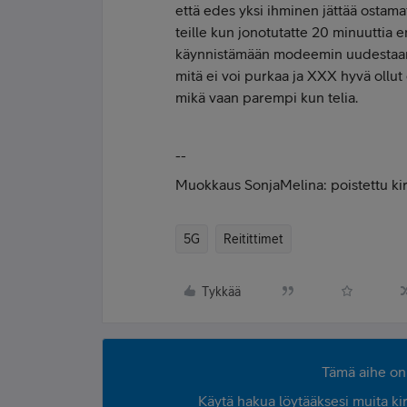
että edes yksi ihminen jättää ostama
teille kun jonotutatte 20 minuuttia
käynnistämään modeemin uudestaan
mitä ei voi purkaa ja XXX hyvä ollut
mikä vaan parempi kun telia.
--
Muokkaus SonjaMelina: poistettu ki
5G
Reitittimet
Tykkää
Tämä aihe on 
Käytä hakua löytääksesi muita kirjo