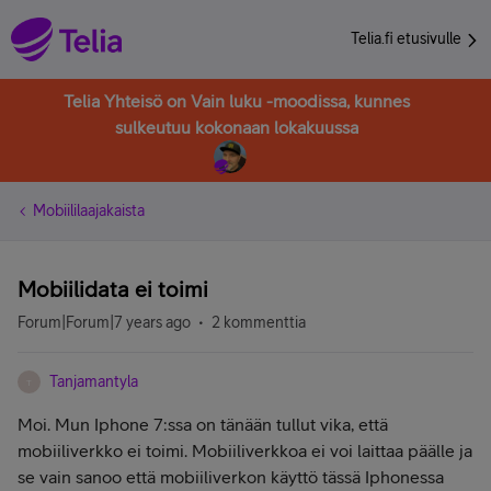
Telia.fi etusivulle
Telia Yhteisö on Vain luku -moodissa, kunnes
sulkeutuu kokonaan lokakuussa
Mobiililaajakaista
Mobiilidata ei toimi
Forum|Forum|7 years ago
2 kommenttia
Tanjamantyla
T
Moi. Mun Iphone 7:ssa on tänään tullut vika, että
mobiiliverkko ei toimi. Mobiiliverkkoa ei voi laittaa päälle ja
se vain sanoo että mobiiliverkon käyttö tässä Iphonessa