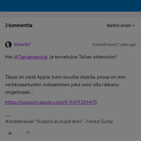
2 kommenttia
Vanhin ensin
kiisseli67
Forum|Forum|7 years ago
Hei
@Tanjamantyla
ja tervetuloa Telian yhteisöön!
Tässä on vielä Apple tuen sivuilta ohjeita, joissa on mm
verkkoasetusten nollaaminen joka voisi olla ratkaisu
ongelmaasi :
https://support.apple.com/fi-fi/HT201415
#koskamävoin "Stupid is as stupid does" - Forrest Gump