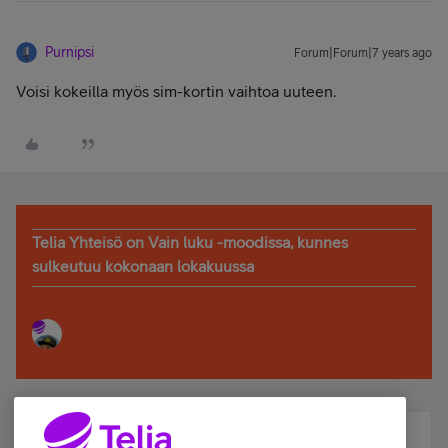
Purnipsi
Forum|Forum|7 years ago
Voisi kokeilla myös sim-kortin vaihtoa uuteen.
Telia Yhteisö on Vain luku -moodissa, kunnes
sulkeutuu kokonaan lokakuussa
Älä jää paitsi – osallistu ja voita!