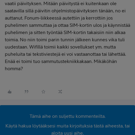
vaatii päivityksen. Mitään päivitystä ei kuitenkaan ole
saatavilla sillä päivitin ohjelmistopäivityksen tänään, no ei
auttanut. Fonum-liikkeessä autettiin ja kerrottiin jos
puhelimen sammuttaa ja ottaa SIM-kortin ulos ja käynnistää
puhelimen ja sitten työntää SIM-kortin takaisiin niin alkaa
toimia. No niin toimi parin tunnin jälkeen kunnes vika tuli
uudestaan. Wifillä toimii kaikki sovellukset ym. mutta
puheluita tai tekstiviestejä ei voi vastaanottaa tai lähettää.
Enää ei toimi tuo sammutustekniikkakaan. Mikäköhän
homma?
Tämä aihe on suljettu kommenteilta.
Käytä hakua löytääksesi muita kirjoituksia tästä aiheesta, tai
aloita uusi aihe.