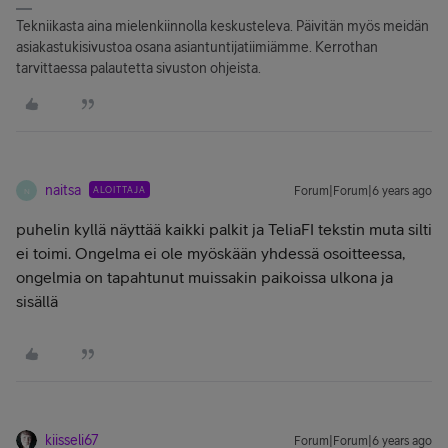
Tekniikasta aina mielenkiinnolla keskusteleva. Päivitän myös meidän
asiakastukisivustoa osana asiantuntijatiimiämme. Kerrothan
tarvittaessa palautetta sivuston ohjeista.
naitsa
ALOITTAJA
Forum|Forum|6 years ago
N
puhelin kyllä näyttää kaikki palkit ja TeliaFI tekstin muta silti
ei toimi. Ongelma ei ole myöskään yhdessä osoitteessa,
ongelmia on tapahtunut muissakin paikoissa ulkona ja
sisällä
kiisseli67
Forum|Forum|6 years ago