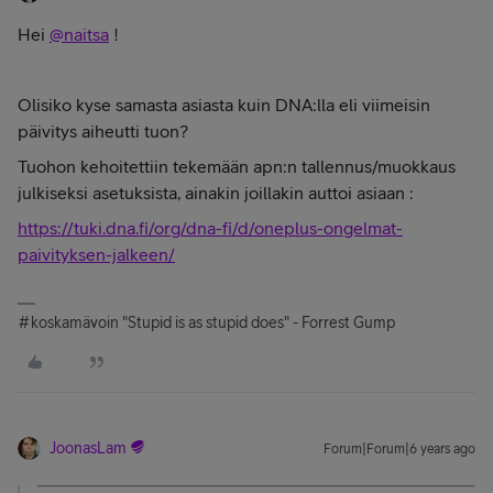
Hei
@naitsa
!
Olisiko kyse samasta asiasta kuin DNA:lla eli viimeisin
päivitys aiheutti tuon?
Tuohon kehoitettiin tekemään apn:n tallennus/muokkaus
julkiseksi asetuksista, ainakin joillakin auttoi asiaan :
https://tuki.dna.fi/org/dna-fi/d/oneplus-ongelmat-
paivityksen-jalkeen/
#koskamävoin "Stupid is as stupid does" - Forrest Gump
JoonasLam
Forum|Forum|6 years ago