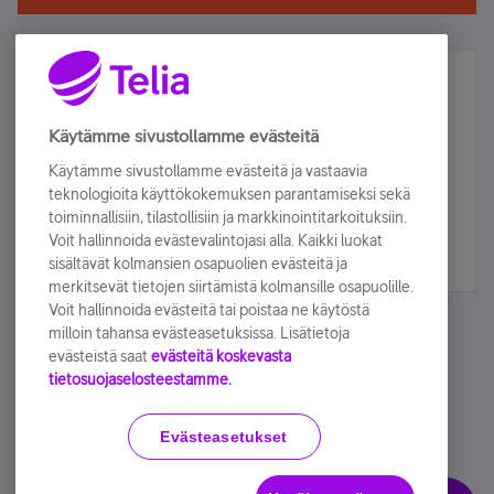
Älä jää paitsi – osallistu ja voita!
Tilaa Telian uutiskirje ja olet mukana arvonnassa.
Käytämme sivustollamme evästeitä
Samalla saat parhaat asiakasedut suoraan
Käytämme sivustollamme evästeitä ja vastaavia
sähköpostiisi.
teknologioita käyttökokemuksen parantamiseksi sekä
toiminnallisiin, tilastollisiin ja markkinointitarkoituksiin.
Voit hallinnoida evästevalintojasi alla. Kaikki luokat
Tilaa nyt
sisältävät kolmansien osapuolien evästeitä ja
merkitsevät tietojen siirtämistä kolmansille osapuolille.
Voit hallinnoida evästeitä tai poistaa ne käytöstä
milloin tahansa evästeasetuksissa. Lisätietoja
evästeistä saat
evästeitä koskevasta
tietosuojaselosteestamme.
Käyttöehdot
Accessibility statement
Evästeasetukset