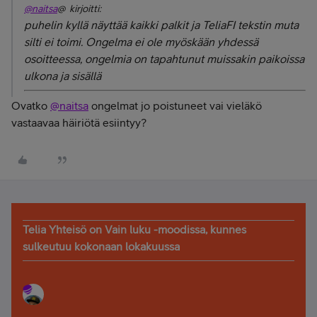
@naitsa
@ kirjoitti:
puhelin kyllä näyttää kaikki palkit ja TeliaFI tekstin muta
silti ei toimi. Ongelma ei ole myöskään yhdessä
osoitteessa, ongelmia on tapahtunut muissakin paikoissa
ulkona ja sisällä
Ovatko
@naitsa
ongelmat jo poistuneet vai vieläkö
vastaavaa häiriötä esiintyy?
Telia Yhteisö on Vain luku -moodissa, kunnes
sulkeutuu kokonaan lokakuussa