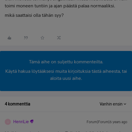
toimi moneen tuntiin ja ajan päästä palaa normaaliksi.
mikä saattaisi olla tähän syy?
Tämä aihe on suljettu kommenteilta.
Käytä hakua löytääksesi muita kirjoituksia tästä aiheesta, tai
aloita uusi aihe.
4 kommenttia
Vanhin ensin
HenriLie
Forum|Forum|6 years ago
H