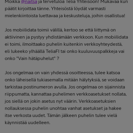
Moikka
@naitsa
ja tervetuloa Telia Yhteisöön! Mukavaa kun
päätit kirjoittaa tänne. Yhteisöstä löydät varmasti
mielenkiintoista luettavaa ja keskusteluja, joihin osallistua!
Jos mobiilidata toimii välillä, kertoo se että liittymä on
aktiivinen ja pystyy yhdistämään verkkoon. Kun mobiilidata
ei toimi, ilmoittaako puhelin kuitenkin verkkoyhteydestä,
eli lukeeko ylhäällä TeliaFI tai onko kuuluvuuspalkkeja vai
onko "Vain hätäpuhelut" ?
Jos ongelmaa on vain yhdessä osoitteessa, tulee katsoa
onko läheisellä tukiasemalla mitään hälytyksiä, se voidaan
tarkistaa postinumeron avulla. Jos ongelmaa on sijainnista
riippumatta, kannattaa puhelimen verkkoasetukset nollata,
jos siellä on jokin asetus nyt väärin. Verkkoasetuksien
nollauksessa puhelin unohtaa vanhat asetukset ja hakee
itse verkosta uudet. Tämän jälkeen puhelin tulee vielä
käynnistää uudelleen.