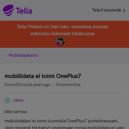
Telia.fi etusivulle
Telia Yhteisö on Vain luku -moodissa, kunnes
sulkeutuu kokonaan lokakuussa
Mobiililaajakaista
mobiilidata ei toimi OnePlus7
Forum|Forum|6 years ago
4 kommenttia
naitsa
N
title kertoo
mobiilidatani ei toimi kunnolla OnePlus7 puhelimessani,
olen monesti törmänyt ongelmaan missä mobiilidata ei vain