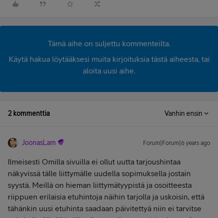
Tämä aihe on suljettu kommenteilta.
Käytä hakua löytääksesi muita kirjoituksia tästä aiheesta, tai
aloita uusi aihe.
2 kommenttia
Vanhin ensin
JoonasLam
Forum|Forum|6 years ago
Ilmeisesti Omilla sivuilla ei ollut uutta tarjoushintaa
näkyvissä tälle liittymälle uudella sopimuksella jostain
syystä. Meillä on hieman liittymätyypistä ja osoitteesta
riippuen erilaisia etuhintoja näihin tarjolla ja uskoisin, että
tähänkin uusi etuhinta saadaan päivitettyä niin ei tarvitse