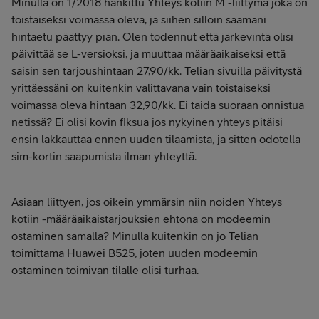
Minulla on 1/2018 hankittu Yhteys kotiin M -liittymä joka on
toistaiseksi voimassa oleva, ja siihen silloin saamani
hintaetu päättyy pian. Olen todennut että järkevintä olisi
päivittää se L-versioksi, ja muuttaa määräaikaiseksi että
saisin sen tarjoushintaan 27,90/kk. Telian sivuilla päivitystä
yrittäessäni on kuitenkin valittavana vain toistaiseksi
voimassa oleva hintaan 32,90/kk. Ei taida suoraan onnistua
netissä? Ei olisi kovin fiksua jos nykyinen yhteys pitäisi
ensin lakkauttaa ennen uuden tilaamista, ja sitten odotella
sim-kortin saapumista ilman yhteyttä.
Asiaan liittyen, jos oikein ymmärsin niin noiden Yhteys
kotiin -määräaikaistarjouksien ehtona on modeemin
ostaminen samalla? Minulla kuitenkin on jo Telian
toimittama Huawei B525, joten uuden modeemin
ostaminen toimivan tilalle olisi turhaa.