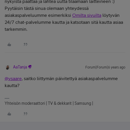
nykyistä päättää ja lähteä uutta tilaamaan laitteineen :)
Pyytäisin tästä sinua olemaan yhteydessä
asiakaspalveluumme esimerkiksi
Omilta sivuilta
löytyvän
24/7 chat-palvelumme kautta ja katsotaan sitä kautta asiaa
tarkemmin.
AaTanja
Forum|Forum|6 years ago
@vsaare
, saitko liittymän päivitettyä asiakaspalvelumme
kautta?
Yhteisön moderaattori | TV & dekkarit | Samsung |