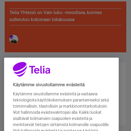
Telia Yhteisö on Vain luku -moodissa, kunnes
sulkeutuu kokonaan lokakuussa
Älä jää paitsi – osallistu ja voita!
Tilaa Telian uutiskirje ja olet mukana arvonnassa.
Käytämme sivustollamme evästeitä
Samalla saat parhaat asiakasedut suoraan
Käytämme sivustollamme evästeitä ja vastaavia
sähköpostiisi.
teknologioita käyttökokemuksen parantamiseksi sekä
toiminnallisiin, tilastollisiin ja markkinointitarkoituksiin.
Voit hallinnoida evästevalintojasi alla. Kaikki luokat
Tilaa nyt
sisältävät kolmansien osapuolien evästeitä ja
merkitsevät tietojen siirtämistä kolmansille osapuolille.
Voit hallinnoida evästeitä tai poistaa ne käytöstä