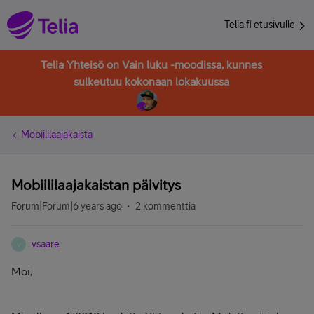
Telia.fi etusivulle
Telia Yhteisö on Vain luku -moodissa, kunnes
sulkeutuu kokonaan lokakuussa
Mobiililaajakaista
Mobiililaajakaistan päivitys
Forum|Forum|6 years ago
2 kommenttia
vsaare
V
Moi,