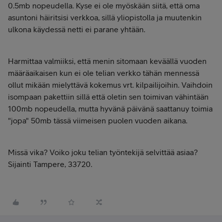
0.5mb nopeudella. Kyse ei ole myöskään siitä, että oma
asuntoni häiritsisi verkkoa, sillä yliopistolla ja muutenkin
ulkona käydessä netti ei parane yhtään.
Harmittaa valmiiksi, että menin sitomaan keväällä vuoden
määräaikaisen kun ei ole telian verkko tähän mennessä
ollut mikään mielyttävä kokemus vrt. kilpailijoihin. Vaihdoin
isompaan pakettiin sillä että oletin sen toimivan vähintään
100mb nopeudella, mutta hyvänä päivänä saattanuy toimia
"jopa" 50mb tässä viimeisen puolen vuoden aikana.
Missä vika? Voiko joku telian työntekijä selvittää asiaa?
Sijainti Tampere, 33720.