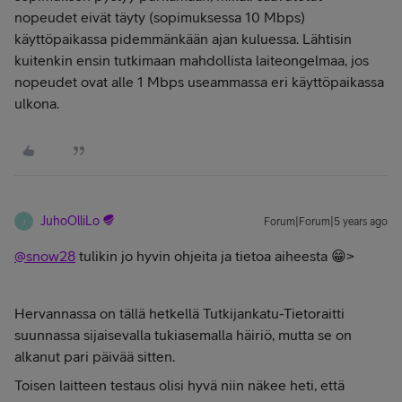
nopeudet eivät täyty (sopimuksessa 10 Mbps)
käyttöpaikassa pidemmänkään ajan kuluessa. Lähtisin
kuitenkin ensin tutkimaan mahdollista laiteongelmaa, jos
nopeudet ovat alle 1 Mbps useammassa eri käyttöpaikassa
ulkona.
JuhoOlliLo
Forum|Forum|5 years ago
J
@snow28
tulikin jo hyvin ohjeita ja tietoa aiheesta 😁>
Hervannassa on tällä hetkellä Tutkijankatu-Tietoraitti
suunnassa sijaisevalla tukiasemalla häiriö, mutta se on
alkanut pari päivää sitten.
Toisen laitteen testaus olisi hyvä niin näkee heti, että