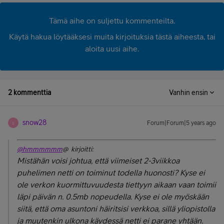
Tämä aihe on suljettu kommenteilta.
Käytä hakua löytääksesi muita kirjoituksia tästä aiheesta, tai
aloita uusi aihe.
2 kommenttia
Vanhin ensin
snow28
Forum|Forum|5 years ago
S
@hmmmmmm
@ kirjoitti:
Mistähän voisi johtua, että viimeiset 2-3viikkoa
puhelimen netti on toiminut todella huonosti? Kyse ei
ole verkon kuormittuvuudesta tiettyyn aikaan vaan toimii
läpi päivän n. 0.5mb nopeudella. Kyse ei ole myöskään
siitä, että oma asuntoni häiritsisi verkkoa, sillä yliopistolla
ja muutenkin ulkona käydessä netti ei parane yhtään.