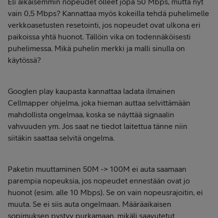
Eli aikaisemmin nopeudet olleet jopa 50 Mbps, mutta nyt
vain 0,5 Mbps? Kannattaa myös kokeilla tehdä puhelimelle
verkkoasetusten resetointi, jos nopeudet ovat ulkona eri
paikoissa yhtä huonot. Tällöin vika on todennäköisesti
puhelimessa. Mikä puhelin merkki ja malli sinulla on
käytössä?
Googlen play kaupasta kannattaa ladata ilmainen
Cellmapper ohjelma, joka hieman auttaa selvittämään
mahdollista ongelmaa, koska se näyttää signaalin
vahvuuden ym. Jos saat ne tiedot laitettua tänne niin
siitäkin saattaa selvitä ongelma.
Paketin muuttaminen 50M -> 100M ei auta saamaan
parempia nopeuksia, jos nopeudet ennestään ovat jo
huonot (esim. alle 10 Mbps). Se on vain nopeusrajoitin, ei
muuta. Se ei siis auta ongelmaan. Määräaikaisen
sopimuksen pystyy purkamaan, mikäli saavutetut