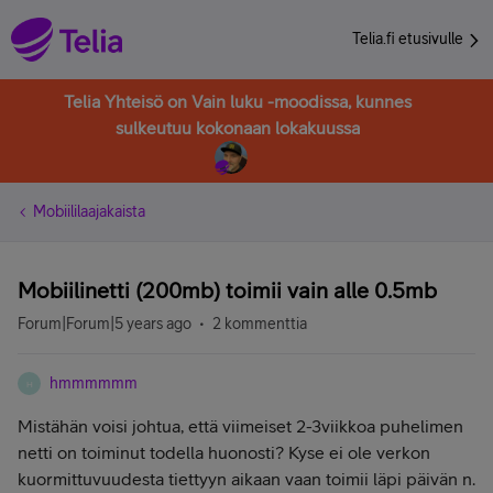
Telia.fi etusivulle
Telia Yhteisö on Vain luku -moodissa, kunnes
sulkeutuu kokonaan lokakuussa
Mobiililaajakaista
Mobiilinetti (200mb) toimii vain alle 0.5mb
Forum|Forum|5 years ago
2 kommenttia
hmmmmmm
H
Mistähän voisi johtua, että viimeiset 2-3viikkoa puhelimen
netti on toiminut todella huonosti? Kyse ei ole verkon
kuormittuvuudesta tiettyyn aikaan vaan toimii läpi päivän n.