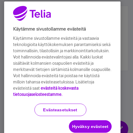
Älä jää paitsi – osallistu ja voita!
Tilaa Telian uutiskirje ja olet mukana arvonnassa.
Käytämme sivustollamme evästeitä
Samalla saat parhaat asiakasedut suoraan
Käytämme sivustollamme evästeitä ja vastaavia
sähköpostiisi.
teknologioita käyttökokemuksen parantamiseksi sekä
toiminnallisiin, tilastollisiin ja markkinointitarkoituksiin.
Voit hallinnoida evästevalintojasi alla. Kaikki luokat
Tilaa nyt
sisältävät kolmansien osapuolien evästeitä ja
merkitsevät tietojen siirtämistä kolmansille osapuolille.
Voit hallinnoida evästeitä tai poistaa ne käytöstä
milloin tahansa evästeasetuksissa. Lisätietoja
evästeistä saat
evästeitä koskevasta
tietosuojaselosteestamme.
Käyttöehdot
Accessibility statement
Evästeasetukset
Hyväksy evästeet
Evästeasetukset