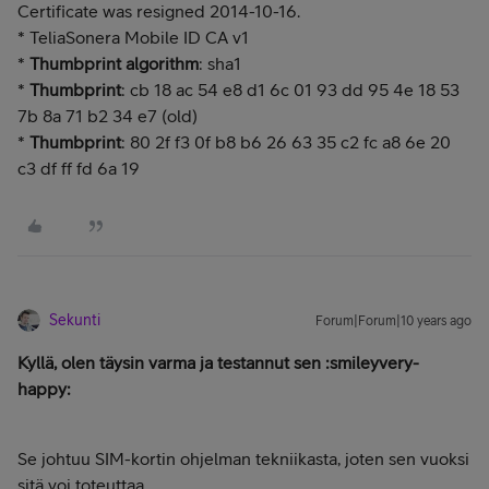
Certificate was resigned 2014-10-16.
* TeliaSonera Mobile ID CA v1
*
Thumbprint algorithm
: sha1
*
Thumbprint
: cb 18 ac 54 e8 d1 6c 01 93 dd 95 4e 18 53
7b 8a 71 b2 34 e7 (old)
*
Thumbprint
: 80 2f f3 0f b8 b6 26 63 35 c2 fc a8 6e 20
c3 df ff fd 6a 19
Sekunti
Forum|Forum|10 years ago
Kyllä, olen täysin varma ja testannut sen :smileyvery-
happy:
Se johtuu SIM-kortin ohjelman tekniikasta, joten sen vuoksi
sitä voi toteuttaa.