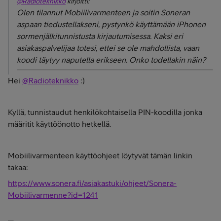
@Radioteknikko
kirjoitti:
Olen tilannut Mobiilivarmenteen ja soitin Soneran
aspaan tiedustellakseni, pystynkö käyttämään iPhonen
sormenjälkitunnistusta kirjautumisessa. Kaksi eri
asiakaspalvelijaa totesi, ettei se ole mahdollista, vaan
koodi täytyy naputella erikseen. Onko todellakin näin?
Hei
@Radioteknikko
:)
Kyllä, tunnistaudut henkilökohtaisella PIN-koodilla jonka
määritit käyttöönotto hetkellä.
Mobiilivarmenteen käyttöohjeet löytyvät tämän linkin
takaa:
https://www.sonera.fi/asiakastuki/ohjeet/Sonera-
Mobiilivarmenne?id=1241