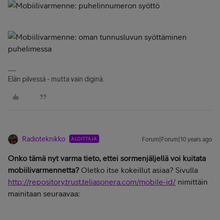
Elän pilvessä - mutta vain diginä.
Radioteknikko
ALOITTAJA
Forum|Forum|10 years ago
Onko tämä nyt varma tieto, ettei sormenjäljellä voi kuitata
mobiilivarmennetta?
Oletko itse kokeillut asiaa? Sivulla
http://repository.trust.teliasonera.com/mobile-id/
nimittäin
mainitaan seuraavaa: