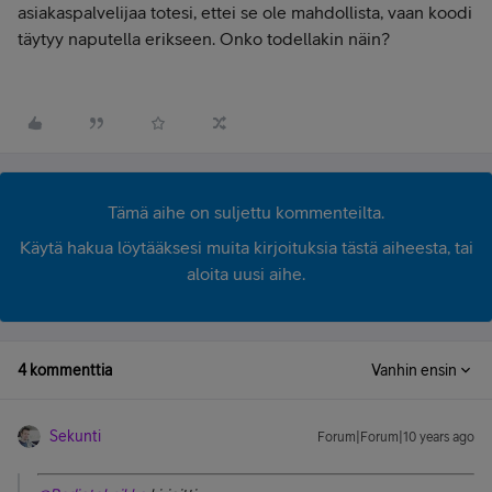
asiakaspalvelijaa totesi, ettei se ole mahdollista, vaan koodi
täytyy naputella erikseen. Onko todellakin näin?
Tämä aihe on suljettu kommenteilta.
Käytä hakua löytääksesi muita kirjoituksia tästä aiheesta, tai
aloita uusi aihe.
4 kommenttia
Vanhin ensin
Sekunti
Forum|Forum|10 years ago