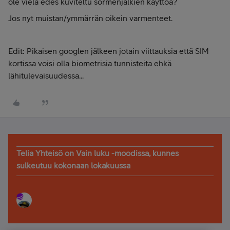
ole vielä edes kuviteltu sormenjälkien käyttöä?
Jos nyt muistan/ymmärrän oikein varmenteet.
Edit: Pikaisen googlen jälkeen jotain viittauksia että SIM
kortissa voisi olla biometrisia tunnisteita ehkä
lähitulevaisuudessa...
Telia Yhteisö on Vain luku -moodissa, kunnes
sulkeutuu kokonaan lokakuussa