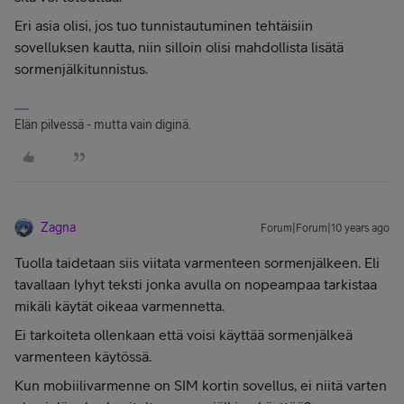
Eri asia olisi, jos tuo tunnistautuminen tehtäisiin
sovelluksen kautta, niin silloin olisi mahdollista lisätä
sormenjälkitunnistus.
Elän pilvessä - mutta vain diginä.
Zagna
Forum|Forum|10 years ago
Tuolla taidetaan siis viitata varmenteen sormenjälkeen. Eli
tavallaan lyhyt teksti jonka avulla on nopeampaa tarkistaa
mikäli käytät oikeaa varmennetta.
Ei tarkoiteta ollenkaan että voisi käyttää sormenjälkeä
varmenteen käytössä.
Kun mobiilivarmenne on SIM kortin sovellus, ei niitä varten