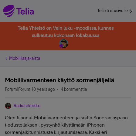
Telia.fi etusivulle
Telia Yhteisö on Vain luku -moodissa, kunnes
sulkeutuu kokonaan lokakuussa
Mobiililaajakaista
Mobiilivarmenteen käyttö sormenjäljellä
Forum|Forum|10 years ago
4 kommenttia
Radioteknikko
Olen tilannut Mobiilivarmenteen ja soitin Soneran aspaan
tiedustellakseni, pystynkö käyttämään iPhonen
sormenjälkitunnistusta kirjautumisessa. Kaksi eri