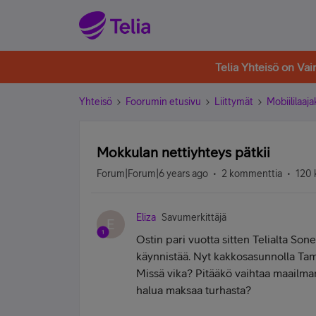
Telia Yhteisö on Va
Yhteisö
Foorumin etusivu
Liittymät
Mobiililaaja
Mokkulan nettiyhteys pätkii
Forum|Forum|6 years ago
2 kommenttia
120 
Eliza
Savumerkittäjä
E
Ostin pari vuotta sitten Telialta Sone
käynnistää. Nyt kakkosasunnolla Tamp
Missä vika? Pitääkö vaihtaa maailma
halua maksaa turhasta?