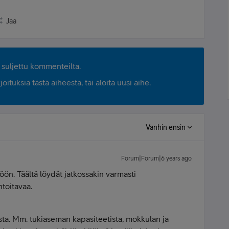
Jaa
suljettu kommenteilta.
ituksia tästä aiheesta, tai aloita uusi aihe.
Vanhin ensin
Forum|Forum|6 years ago
öön. Täältä löydät jatkossakin varmasti
toitavaa.
ta. Mm. tukiaseman kapasiteetista, mokkulan ja