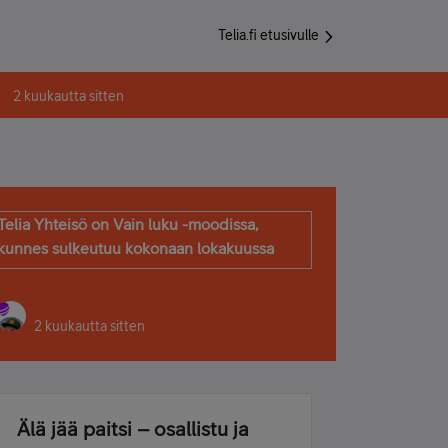
Telia.fi etusivulle
2 kuukautta sitten
Telia Yhteisö on Vain luku -moodissa,
kunnes sulkeutuu kokonaan lokakuussa
2 kuukautta sitten
Älä jää paitsi – osallistu ja