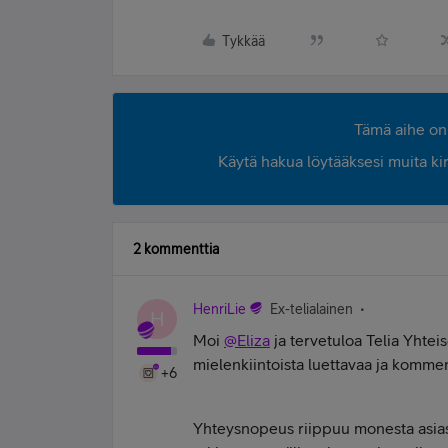
Tykkää
Tämä aihe on 
Käytä hakua löytääksesi muita kirjo
2 kommenttia
HenriLie
Ex-telialainen
H
Moi
@Eliza
ja tervetuloa Telia Yhteis
mielenkiintoista luettavaa ja kommen
+6
Yhteysnopeus riippuu monesta asias