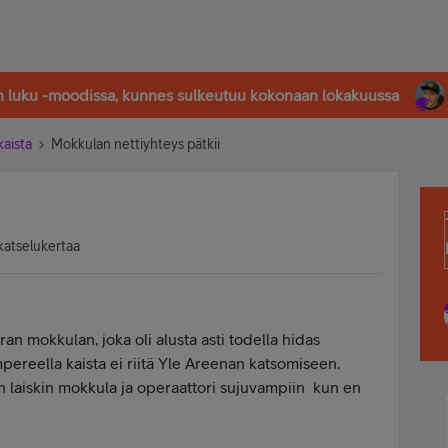
in luku -moodissa, kunnes sulkeutuu kokonaan lokakuussa
kaista
Mokkulan nettiyhteys pätkii
katselukertaa
ran mokkulan, joka oli alusta asti todella hidas
ereella kaista ei riitä Yle Areenan katsomiseen.
n laiskin mokkula ja operaattori sujuvampiin kun en