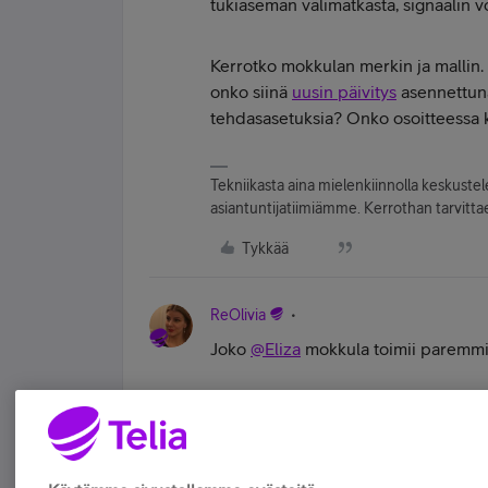
tukiaseman välimatkasta, signaalin vo
Kerrotko mokkulan merkin ja mallin.
onko siinä
uusin päivitys
asennettuna
tehdasasetuksia? Onko osoitteessa kä
Tekniikasta aina mielenkiinnolla keskuste
asiantuntijatiimiämme. Kerrothan tarvittae
Tykkää
ReOlivia
Joko
@Eliza
mokkula toimii paremm
Käytössä Apple iPhone 12 | Kiinnostunut sa
Tykkää