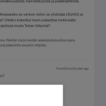
imakkuudesta, häiriötekijöistä ja päätelaitteista.
 Ilmaiseeko se verkon mihin se yhdistää (3G/4G) ja
? Oletko kokeillut myös palauttaa mokkulalle
ytössä muita Telian liittymiä?
leva. Päivitän myös meidän asiakastukisivustoa osana
ssa palautetta sivuston ohjeista.
Forum|Forum|6 years ago
in?
rjoista ja elokuvista