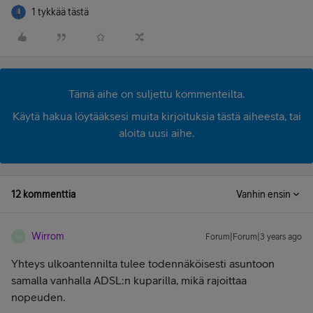
1 tykkää tästä
Tämä aihe on suljettu kommenteilta.
Käytä hakua löytääksesi muita kirjoituksia tästä aiheesta, tai
aloita uusi aihe.
12 kommenttia
Vanhin ensin
Wirrom
Forum|Forum|3 years ago
W
Yhteys ulkoantennilta tulee todennäköisesti asuntoon
samalla vanhalla ADSL:n kuparilla, mikä rajoittaa
nopeuden.