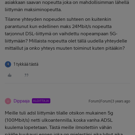
asiakkaan saavan nopeutta joka on mahdollisimman lähellä
liittymän maksiminopeutta.
Tilanne yhteyden nopeuden suhteen on kuitenkin
parantunut kun edellinen maks 24Mbit/s nopeutta
tarjonnut DSL-liittymä on vaihdettu nopeampaan 5G-
liittymään? Millaista nopeutta olet tällä uudella yhteydelle
mittaillut ja onko yhteys muuten toiminut kuten pitääkin?
1 tykkää tästä
Dippaaja
ALOITTAJA
Forum|Forum|3 years ago
D
Meille tuli adsl liittymän tilalle otsikon mukainen 5g
(100Mbit/s) netti ulkoantennilla, koska vanha ADSL
kuulema lopetetaan. Tästä meille ilmoitettiin vähän
päälle kuukausi ennen joka on mielestäni aika lyhyt aika.