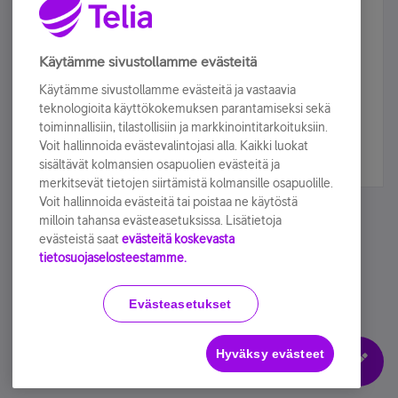
Älä jää paitsi – osallistu ja voita!
Tilaa Telian uutiskirje ja olet mukana arvonnassa.
Käytämme sivustollamme evästeitä
Samalla saat parhaat asiakasedut suoraan
Käytämme sivustollamme evästeitä ja vastaavia
sähköpostiisi.
teknologioita käyttökokemuksen parantamiseksi sekä
toiminnallisiin, tilastollisiin ja markkinointitarkoituksiin.
Voit hallinnoida evästevalintojasi alla. Kaikki luokat
Tilaa nyt
sisältävät kolmansien osapuolien evästeitä ja
merkitsevät tietojen siirtämistä kolmansille osapuolille.
Voit hallinnoida evästeitä tai poistaa ne käytöstä
milloin tahansa evästeasetuksissa. Lisätietoja
evästeistä saat
evästeitä koskevasta
tietosuojaselosteestamme.
Käyttöehdot
Accessibility statement
Evästeasetukset
Hyväksy evästeet
Evästeasetukset