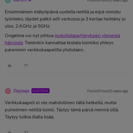
KaPetri
Forum|Forum|3 years ago
K
Ensimmäinen etätyöpäivä uudella netillä ja eipä onnistu
työnteko, täydet palkit wifi verkossa ja 3 kertaa heittäny jo
ulos. 2.4.GHz ja 5GHz.
Ongelma voi nyt johtua
mobiilidatayhteyksien yleisestä
häiriöstä
. Tietenkin kannattaa testata toimiiko yhteys
paremmin verkkokaapelilla yhdistäen.
Dippaaja
ALOITTAJA
Forum|Forum|3 years ago
D
Verkkokaapeli ei ole mahdollinen tällä hetkellä, mutta
puhelimen netillä toimii. Täytyy tämä päivä mennä sillä.
Täytyy tutkia illalla lisää.