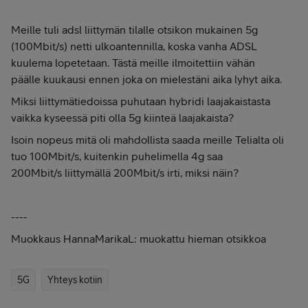
Meille tuli adsl liittymän tilalle otsikon mukainen 5g
(100Mbit/s) netti ulkoantennilla, koska vanha ADSL
kuulema lopetetaan. Tästä meille ilmoitettiin vähän
päälle kuukausi ennen joka on mielestäni aika lyhyt aika.
Miksi liittymätiedoissa puhutaan hybridi laajakaistasta
vaikka kyseessä piti olla 5g kiinteä laajakaista?
Isoin nopeus mitä oli mahdollista saada meille Telialta oli
tuo 100Mbit/s, kuitenkin puhelimella 4g saa
200Mbit/s liittymällä 200Mbit/s irti, miksi näin?
----
Muokkaus HannaMarikaL: muokattu hieman otsikkoa
5G
Yhteys kotiin