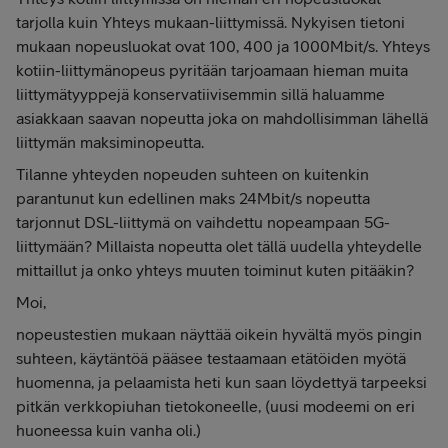
tarjolla kuin Yhteys mukaan-liittymissä. Nykyisen tietoni
mukaan nopeusluokat ovat 100, 400 ja 1000Mbit/s. Yhteys
kotiin-liittymänopeus pyritään tarjoamaan hieman muita
liittymätyyppejä konservatiivisemmin sillä haluamme
asiakkaan saavan nopeutta joka on mahdollisimman lähellä
liittymän maksiminopeutta.
Tilanne yhteyden nopeuden suhteen on kuitenkin
parantunut kun edellinen maks 24Mbit/s nopeutta
tarjonnut DSL-liittymä on vaihdettu nopeampaan 5G-
liittymään? Millaista nopeutta olet tällä uudella yhteydelle
mittaillut ja onko yhteys muuten toiminut kuten pitääkin?
Moi,
nopeustestien mukaan näyttää oikein hyvältä myös pingin
suhteen, käytäntöä pääsee testaamaan etätöiden myötä
huomenna, ja pelaamista heti kun saan löydettyä tarpeeksi
pitkän verkkopiuhan tietokoneelle, (uusi modeemi on eri
huoneessa kuin vanha oli.)