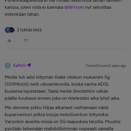
Puhelinkaapeleilla ei ole mitään tekemistä tämän laitteen
kanssa, joten niitä ei kannata
@Wirrom
nyt sekoittaa
mitenkään tähän.
2 tykkää tästä
KaPetri
Forum|Forum|3 years ago
K
Meille tuli adsl liittymän tilalle otsikon mukainen 5g
(100Mbit/s) netti ulkoantennilla, koska vanha ADSL
kuulema lopetetaan. Tästä meille ilmoitettiin vähän
päälle kuukausi ennen joka on mielestäni aika lyhyt aika.
Me olemme pikku hiljaa alkaneet vaihtamaan näitä
kupariverkon pitkiä linjoja mobiiliverkon liittymiksi.
Varsinkin alueilla missä on 5G-taajuuksia tarjolla. Muutos
pyritään tekemään mahdollisimman nopeasti samalla