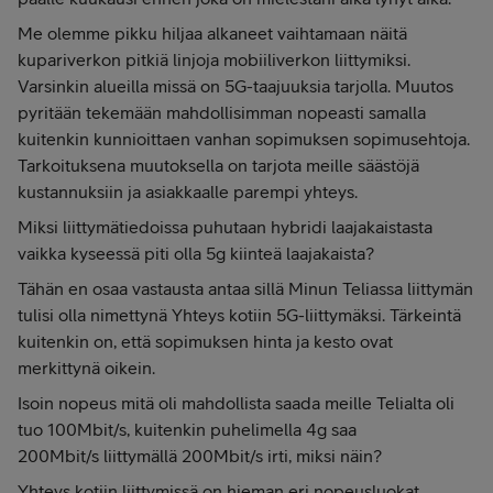
Me olemme pikku hiljaa alkaneet vaihtamaan näitä
kupariverkon pitkiä linjoja mobiiliverkon liittymiksi.
Varsinkin alueilla missä on 5G-taajuuksia tarjolla. Muutos
pyritään tekemään mahdollisimman nopeasti samalla
kuitenkin kunnioittaen vanhan sopimuksen sopimusehtoja.
Tarkoituksena muutoksella on tarjota meille säästöjä
kustannuksiin ja asiakkaalle parempi yhteys.
Miksi liittymätiedoissa puhutaan hybridi laajakaistasta
vaikka kyseessä piti olla 5g kiinteä laajakaista?
Tähän en osaa vastausta antaa sillä Minun Teliassa liittymän
tulisi olla nimettynä Yhteys kotiin 5G-liittymäksi. Tärkeintä
kuitenkin on, että sopimuksen hinta ja kesto ovat
merkittynä oikein.
Isoin nopeus mitä oli mahdollista saada meille Telialta oli
tuo 100Mbit/s, kuitenkin puhelimella 4g saa
200Mbit/s liittymällä 200Mbit/s irti, miksi näin?
Yhteys kotiin liittymissä on hieman eri nopeusluokat