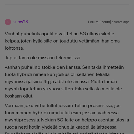
snow28
Forum|Forum|3 years ago
S
Vanhat puhelinkaapelit eivät Telian 5G ulkoyksikölle
kelpaa, joten kyllä sille on jouduttu vetämään ihan oma
johtonsa.
Jep ei tämä ole missään tekemisissä
vanhan puhelinpistokkeiden kanssa. Sen takia ihmettelin
tuota hybridi nimeä kun joskus oli sellanen telialla
myynnissä ja siinä 4g ja adsl oli samassa. Mutta tämän
myynti lopetettiin yli vuosi sitten. Eikä sellasta meillä ole
koskaan ollut.
Varmaan joku virhe tullut jossain Telian prosessissa, jos
tuommoinen hybridi nimi tullut esiin jossain vaiheessa
myyntiprosessia. Nokian 5G-laite on helppo asentaa ulos ja
tuoda netti kotiin yhdellä ohuella kaapelilla laitteessa.