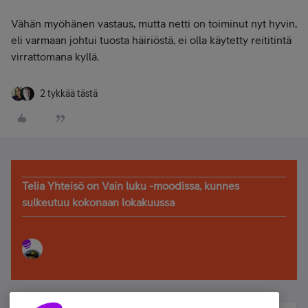
Vähän myöhänen vastaus, mutta netti on toiminut nyt hyvin,
eli varmaan johtui tuosta häiriöstä, ei olla käytetty reititintä
virrattomana kyllä.
2 tykkää tästä
Telia Yhteisö on Vain luku -moodissa, kunnes
sulkeutuu kokonaan lokakuussa