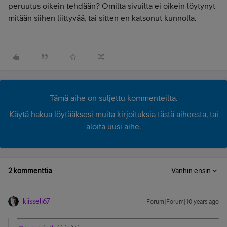
peruutus oikein tehdään? Omilta sivuilta ei oikein löytynyt
mitään siihen liittyvää, tai sitten en katsonut kunnolla.
Tämä aihe on suljettu kommenteilta.
Käytä hakua löytääksesi muita kirjoituksia tästä aiheesta, tai
aloita uusi aihe.
2 kommenttia
Vanhin ensin
kiisseli67
Forum|Forum|10 years ago