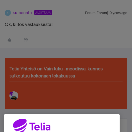
sumerinth
ALOITTAJA
Forum|Forum|10 years ago
S
Ok, kiitos vastauksesta!
Telia Yhteisö on Vain luku -moodissa, kunnes
sulkeutuu kokonaan lokakuussa
Älä jää paitsi – osallistu ja voita!