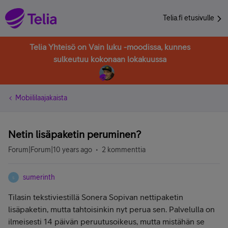
Telia.fi etusivulle
Telia Yhteisö on Vain luku -moodissa, kunnes
sulkeutuu kokonaan lokakuussa
Mobiililaajakaista
Netin lisäpaketin peruminen?
Forum|Forum|10 years ago
2 kommenttia
sumerinth
S
Tilasin tekstiviestillä Sonera Sopivan nettipaketin
lisäpaketin, mutta tahtoisinkin nyt perua sen. Palvelulla on
ilmeisesti 14 päivän peruutusoikeus, mutta mistähän se