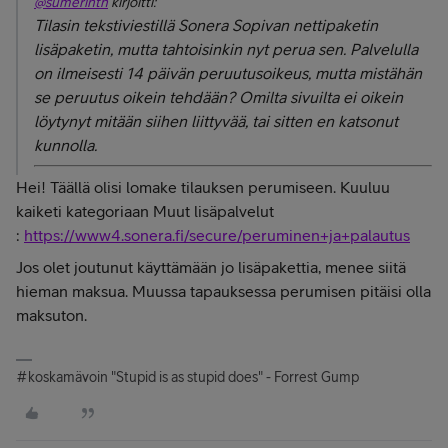
@sumerinth
kirjoitti:
Tilasin tekstiviestillä Sonera Sopivan nettipaketin
lisäpaketin, mutta tahtoisinkin nyt perua sen. Palvelulla
on ilmeisesti 14 päivän peruutusoikeus, mutta mistähän
se peruutus oikein tehdään? Omilta sivuilta ei oikein
löytynyt mitään siihen liittyvää, tai sitten en katsonut
kunnolla.
Hei! Täällä olisi lomake tilauksen perumiseen. Kuuluu
kaiketi kategoriaan Muut lisäpalvelut
:
https://www4.sonera.fi/secure/peruminen+ja+palautus
Jos olet joutunut käyttämään jo lisäpakettia, menee siitä
hieman maksua. Muussa tapauksessa perumisen pitäisi olla
maksuton.
#koskamävoin "Stupid is as stupid does" - Forrest Gump