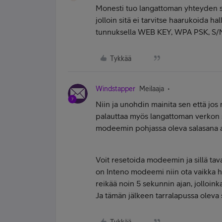
Monesti tuo langattoman yhteyden s
jolloin sitä ei tarvitse haarukoida h
tunnuksella WEB KEY, WPA PSK, S/N, 
Tykkää
Windstapper
Meilaaja
Niin ja unohdin mainita sen että jos
palauttaa myös langattoman verkon sa
modeemin pohjassa oleva salasana a
Voit resetoida modeemin ja sillä taval
on Inteno modeemi niin ota vaikka 
reikää noin 5 sekunnin ajan, jolloi
Ja tämän jälkeen tarralapussa oleva s