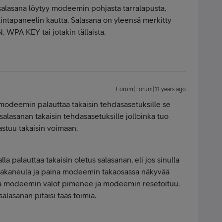
alasana löytyy modeemin pohjasta tarralapusta,
allintapaneelin kautta. Salasana on yleensä merkitty
WPA KEY tai jotakin tällaista.
Forum|Forum|11 years ago
 modeemin palauttaa takaisin tehdasasetuksille se
lasanan takaisin tehdasasetuksille jolloinka tuo
stuu takaisin voimaan.
la palauttaa takaisin oletus salasanan, eli jos sinulla
hakaneula ja paina modeemin takaosassa näkyvää
nka modeemin valot pimenee ja modeemin resetoituu.
alasanan pitäisi taas toimia.