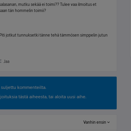
alasanan, mutku sekää ei toimi?? Tulee vaa ilmoitus et
saan tän hommelin toimii?
i? Piti jotkut tunnuksetki tänne tehä tämmösen simppelin jutun
Jaa
suljettu kommenteilta.
ituksia tästä aiheesta, tai aloita uusi aihe.
Vanhin ensin