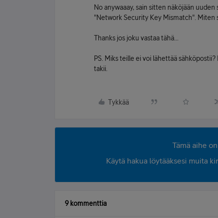
No anywaaay, sain sitten näköjään uuden s
"Network Security Key Mismatch". Miten 
Thanks jos joku vastaa tähä...
PS. Miks teille ei voi lähettää sähköposti
takii.
Tykkää
Tämä aihe on 
Käytä hakua löytääksesi muita kirjo
9 kommenttia