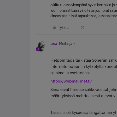
olkitu
tuossa ylempänä hyvin kertoikin jo 
luonnollisestikaan veloiteta, jos hoisit sa
ainoastaan niissä tapauksissa, jossa salas
Tykkää
aina
Meilaaja
Helpoin tapa tarkistaa Soneran sähk
internetmodeemin kytketyllä koneell
selaimella osoitteessa
https://webmail.inet.fi/
Siinä eivät häiritse sähköpostiohjel
määrityksissä mahdollisesti olevat vi
Täsä siis oli kyseessä langattoman y