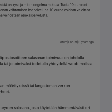
mistä on kyse ja miten ongelma ratkeaa. Tuota 10 euroa ei
lasanan vaihtamisen itsepalveluna. 10 euroa voidaan veloittaa
ana vaihdetaan asiakaspalvelusta.
Forum|Forum|11 years ago
öpostiosoitteen salasanan toimivuus on johdolla
a tai jo toimivaksi todetulla yhteydellä webbimailssa
man määrityksissä tai langattoman verkon
rheet.
hteyden salasana, josta käytetään hämmentävästi eri