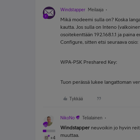
Windstapper
Meilaaja
Mikä modeemi sulla on? Koska lang
kautta. Jos sulla on Inteno (valkoinen
osoitekenttään 192.168.1.1 ja paina
Configure, sitten etsi seuraava osio:
WPA-PSK Preshared Key:
Tuon perässä lukee langattoman ver
Tykkää
NikoNo
Telialainen
Windstapper
neuvoikin jo hyvin rei
muuttaa.
+4