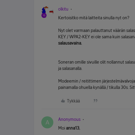
olkitu
Kertoisitko mitä laitteita sinulla nyt on?
Nyt olet varmaan palauttanut väärän sal
KEY / WPA2-KEY ei ole sama kuin salasan
salausavaina.
Soneran omille sivuille olit nollannut sala
ja salasanalla.
Modeemin / reitittimen järjestelmävalvoj
painamalla ohuella kynällä / tikulla 30s. Sit
Tykkää
Anonymous
A
Moi
anna13
,