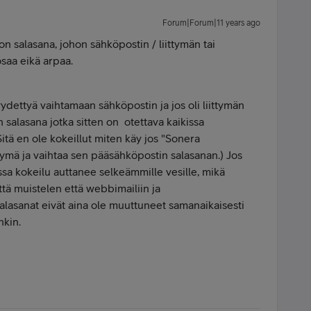
Forum|Forum|11 years ago
n salasana, johon sähköpostin / liittymän tai
saa eikä arpaa.
ydettyä vaihtamaan sähköpostin ja jos oli liittymän
 salasana jotka sitten on otettava kaikissa
itä en ole kokeillut miten käy jos "Sonera
tymä ja vaihtaa sen pääsähköpostin salasanan.) Jos
issa kokeilu auttanee selkeämmille vesille, mikä
että muistelen että webbimailiin ja
lasanat eivät aina ole muuttuneet samanaikaisesti
nkin.