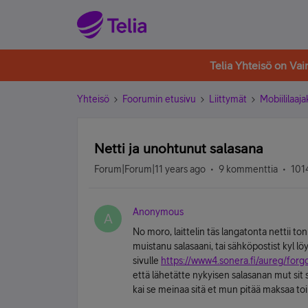
Telia Yhteisö on Va
Yhteisö
Foorumin etusivu
Liittymät
Mobiililaaja
Netti ja unohtunut salasana
Forum|Forum|11 years ago
9 kommenttia
101
Anonymous
A
No moro, laittelin täs langatonta nettii ton 
muistanu salasaani, tai sähköpostist kyl lö
sivulle
https://www4.sonera.fi/aureg/for
että lähetätte nykyisen salasanan mut sit
kai se meinaa sitä et mun pitää maksaa to