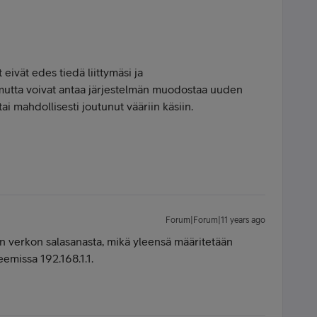
 eivät edes tiedä liittymäsi ja
 mutta voivat antaa järjestelmän muodostaa uuden
ai mahdollisesti joutunut vääriin käsiin.
Forum|Forum|11 years ago
an verkon salasanasta, mikä yleensä määritetään
emissa 192.168.1.1.