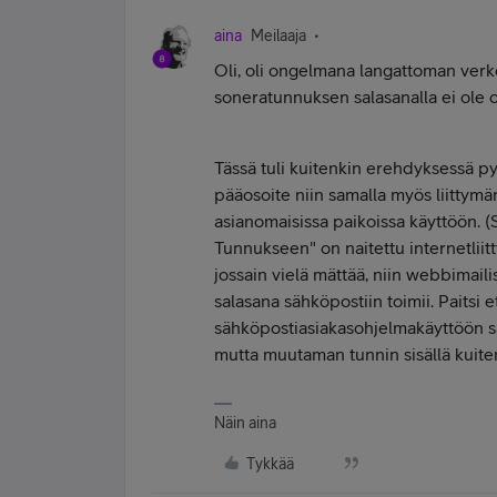
aina
Meilaaja
Oli, oli ongelmana langattoman verko
soneratunnuksen salasanalla ei ole o
Tässä tuli kuitenkin erehdyksessä py
pääosoite niin samalla myös liittymän
asianomaisissa paikoissa käyttöön. (S
Tunnukseen" on naitettu internetliit
jossain vielä mättää, niin webbimail
salasana sähköpostiin toimii. Paitsi 
sähköpostiasiakasohjelmakäyttöön sa
mutta muutaman tunnin sisällä kuite
Näin aina
Tykkää