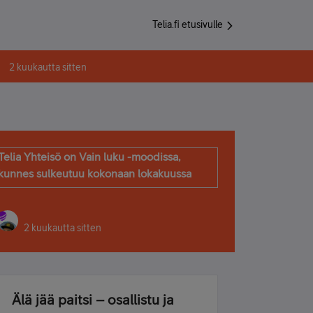
Telia.fi etusivulle
2 kuukautta sitten
Telia Yhteisö on Vain luku -moodissa,
kunnes sulkeutuu kokonaan lokakuussa
2 kuukautta sitten
Älä jää paitsi – osallistu ja