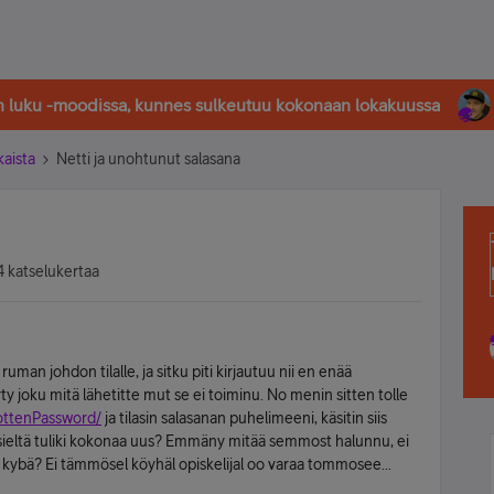
in luku -moodissa, kunnes sulkeutuu kokonaan lokakuussa
kaista
Netti ja unohtunut salasana
4 katselukertaa
ruman johdon tilalle, ja sitku piti kirjautuu nii en enää
yty joku mitä lähetitte mut se ei toiminu. No menin sitten tolle
gottenPassword/
ja tilasin salasanan puhelimeeni, käsitin siis
 sieltä tuliki kokonaa uus? Emmäny mitää semmost halunnu, ei
i kybä? Ei tämmösel köyhäl opiskelijal oo varaa tommosee...