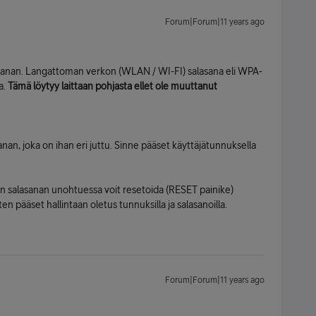
Forum|Forum|11 years ago
asanan. Langattoman verkon (WLAN / WI-FI) salasana eli WPA-
a.
Tämä löytyy laittaan pohjasta ellet ole muuttanut
sanan, joka on ihan eri juttu. Sinne pääset käyttäjätunnuksella
an salasanan unohtuessa voit resetoida (RESET painike)
ten pääset hallintaan oletus tunnuksilla ja salasanoilla.
Forum|Forum|11 years ago