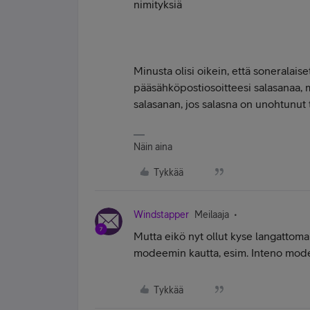
nimityksiä
Minusta olisi oikein, että soneralaiset
pääsähköpostiosoitteesi salasanaa,
salasanan, jos salasna on unohtunut t
Näin aina
Tykkää
Windstapper
Meilaaja
Mutta eikö nyt ollut kyse langattom
modeemin kautta, esim. Inteno mode
Tykkää