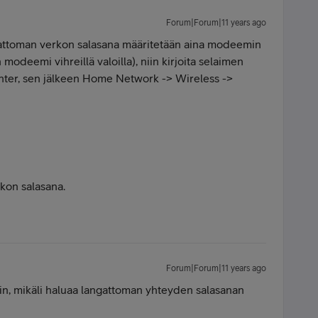
Forum|Forum|11 years ago
attoman verkon salasana määritetään aina modeemin
 modeemi vihreillä valoilla), niin kirjoita selaimen
 enter, sen jälkeen Home Network -> Wireless ->
kon salasana.
Forum|Forum|11 years ago
tin, mikäli haluaa langattoman yhteyden salasanan