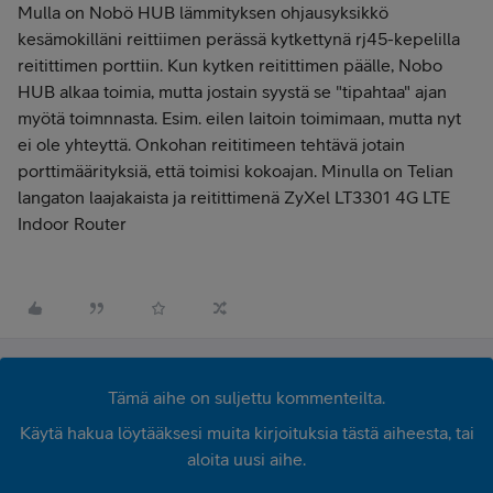
Mulla on Nobö HUB lämmityksen ohjausyksikkö
kesämokilläni reittiimen perässä kytkettynä rj45-kepelilla
reitittimen porttiin. Kun kytken reitittimen päälle, Nobo
HUB alkaa toimia, mutta jostain syystä se "tipahtaa" ajan
myötä toimnnasta. Esim. eilen laitoin toimimaan, mutta nyt
ei ole yhteyttä. Onkohan reititimeen tehtävä jotain
porttimäärityksiä, että toimisi kokoajan. Minulla on Telian
langaton laajakaista ja reitittimenä ZyXel LT3301 4G LTE
Indoor Router
Tämä aihe on suljettu kommenteilta.
Käytä hakua löytääksesi muita kirjoituksia tästä aiheesta, tai
aloita uusi aihe.