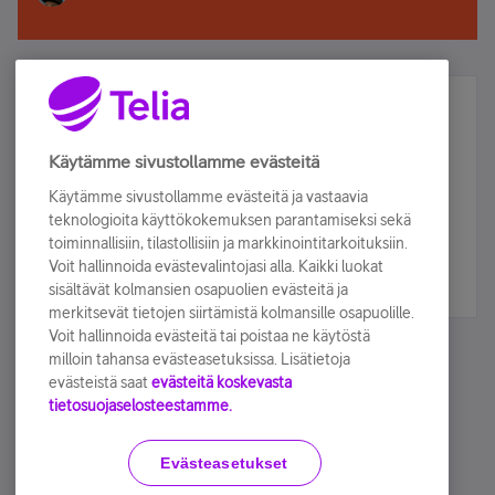
Älä jää paitsi – osallistu ja voita!
Tilaa Telian uutiskirje ja olet mukana arvonnassa.
Käytämme sivustollamme evästeitä
Samalla saat parhaat asiakasedut suoraan
Käytämme sivustollamme evästeitä ja vastaavia
sähköpostiisi.
teknologioita käyttökokemuksen parantamiseksi sekä
toiminnallisiin, tilastollisiin ja markkinointitarkoituksiin.
Voit hallinnoida evästevalintojasi alla. Kaikki luokat
Tilaa nyt
sisältävät kolmansien osapuolien evästeitä ja
merkitsevät tietojen siirtämistä kolmansille osapuolille.
Voit hallinnoida evästeitä tai poistaa ne käytöstä
milloin tahansa evästeasetuksissa. Lisätietoja
evästeistä saat
evästeitä koskevasta
tietosuojaselosteestamme.
Käyttöehdot
Accessibility statement
Evästeasetukset