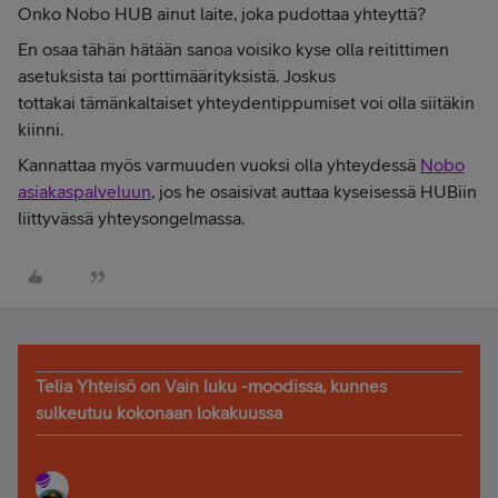
Onko Nobo HUB ainut laite, joka pudottaa yhteyttä?
En osaa tähän hätään sanoa voisiko kyse olla reitittimen
asetuksista tai porttimäärityksistä. Joskus
tottakai tämänkaltaiset yhteydentippumiset voi olla siitäkin
kiinni.
Kannattaa myös varmuuden vuoksi olla yhteydessä
Nobo
asiakaspalveluun
, jos he osaisivat auttaa kyseisessä HUBiin
liittyvässä yhteysongelmassa.
Telia Yhteisö on Vain luku -moodissa, kunnes
sulkeutuu kokonaan lokakuussa