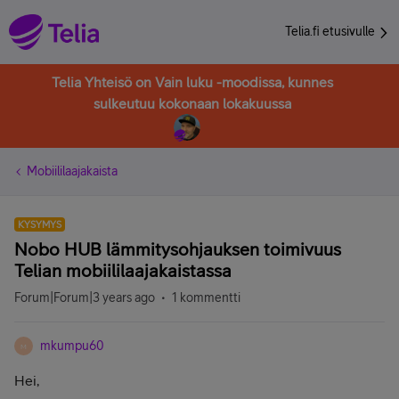
Telia.fi etusivulle
Telia Yhteisö on Vain luku -moodissa, kunnes
sulkeutuu kokonaan lokakuussa
Mobiililaajakaista
KYSYMYS
Nobo HUB lämmitysohjauksen toimivuus
Telian mobiililaajakaistassa
Forum|Forum|3 years ago
1 kommentti
mkumpu60
M
Hei,