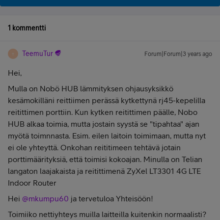
1 kommentti
TeemuTur
Forum|Forum|3 years ago
T
Hei,
Mulla on Nobö HUB lämmityksen ohjausyksikkö
kesämokilläni reittiimen perässä kytkettynä rj45-kepelilla
reitittimen porttiin. Kun kytken reitittimen päälle, Nobo
HUB alkaa toimia, mutta jostain syystä se "tipahtaa" ajan
myötä toimnnasta. Esim. eilen laitoin toimimaan, mutta nyt
ei ole yhteyttä. Onkohan reititimeen tehtävä jotain
porttimäärityksiä, että toimisi kokoajan. Minulla on Telian
langaton laajakaista ja reitittimenä ZyXel LT3301 4G LTE
Indoor Router
Hei
@mkumpu60
ja tervetuloa Yhteisöön!
Toimiiko nettiyhteys muilla laitteilla kuitenkin normaalisti?