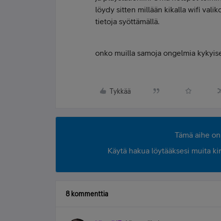
löydy sitten millään kikalla wifi val
tietoja syöttämällä.
onko muilla samoja ongelmia kykyise
Tykkää
Tämä aihe on 
Käytä hakua löytääksesi muita kirjo
8 kommenttia