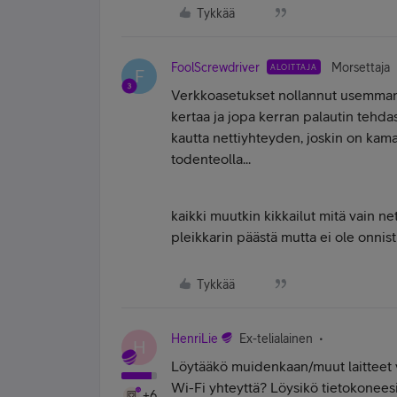
Tykkää
FoolScrewdriver
Morsettaja
ALOITTAJA
F
Verkkoasetukset nollannut usemman k
kertaa ja jopa kerran palautin tehdas
kautta nettiyhteyden, joskin on kama
todenteolla...
kaikki muutkin kikkailut mitä vain ne
pleikkarin päästä mutta ei ole onnist
Tykkää
HenriLie
Ex-telialainen
H
Löytääkö muidenkaan/muut laitteet v
Wi-Fi yhteyttä? Löysikö tietokoneesi
+6