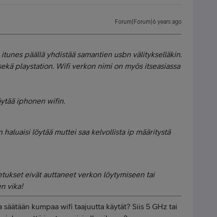
Forum|Forum|6 years ago
a itunes päällä yhdistää samantien usbn välitykselläkin.
sekä playstation. Wifi verkon nimi on myös itseasiassa
ytää iphonen wifin.
haluaisi löytää muttei saa kelvollista ip määritystä
tukset eivät auttaneet verkon löytymiseen tai
n vika!
a säätään kumpaa wifi taajuutta käytät? Siis 5 GHz tai