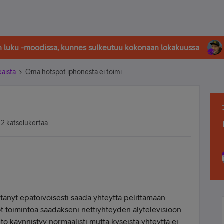
in luku -moodissa, kunnes sulkeutuu kokonaan lokakuussa
kaista
Oma hotspot iphonesta ei toimi
2 katselukertaa
tänyt epätoivoisesti saada yhteyttä pelittämään
 toimintoa saadakseni nettiyhteyden älytelevisioon
to käynnistyy normaalisti mutta kyseistä yhteyttä ei