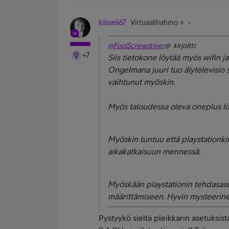
kiisseli67
Virtuaalihahmo ⭐️
@FoolScrewdriver
@ kirjoitti:
+7
Siis tietokone löytää myös wifin j
Ongelmana juuri tuo älytelevisio 
vaihtunut myöskin.
Myös taloudessa oleva oneplus lö
Myöskin tuntuu että playstationkin 
aikakatkaisuun mennessä.
Myöskään playstationin tehdasase
määrittämiseen. Hyvin mysteerine
Pystyykö sieltä pleikkarin asetuksist