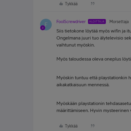
Tykkää
FoolScrewdriver
Morsettaja
ALOITTAJA
F
Siis tietokone löytää myös wifin ja i
Ongelmana juuri tuo älytelevisio sek
vaihtunut myöskin.
Myös taloudessa oleva oneplus löytä
Myöskin tuntuu että playstationkin ha
aikakatkaisuun mennessä.
Myöskään playstationin tehdasasetuk
määrittämiseen. Hyvin mysteerinen 
Tykkää