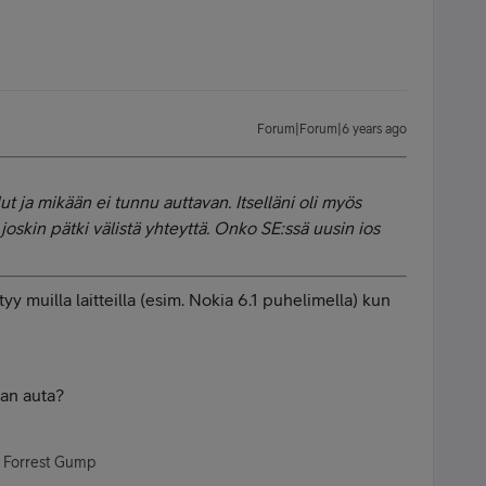
Forum|Forum|6 years ago
ut ja mikään ei tunnu auttavan. Itselläni oli myös
, joskin pätki välistä yhteyttä. Onko SE:ssä uusin ios
yy muilla laitteilla (esim. Nokia 6.1 puhelimella) kun
aan auta?
- Forrest Gump