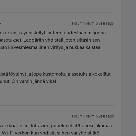
Forum|Forum|6 years ago
erran, käynnistellyt laitteen uudestaan miljoona
asetukset. Läppäriin yhdistää joten siltasin sen
lan kirvesmiesmallinen viritys ja hukkaa kaistaa
tistä löytänyt ja jopa kustomoituja asetuksia kokeillut
unut. On varsin jännä vika!
Forum|Forum|6 years ago
erkkoa, esim. tuttavien puhelimet, iPhonesi jakamaa
 Wi-Fi verkon kun yhdistit siihen vai yhdistitkö