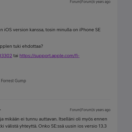
Forum|Forum|6 years ago
en iOS version kanssa, tosin minulla on iPhone SE
 Applen tuki ehdottaa?
203302
tai
https://support.apple.com/fi-
- Forrest Gump
Forum|Forum|6 years ago
 ja mikään ei tunnu auttavan. Itselläni oli myös ennen
ätki välistä yhteyttä. Onko SE:ssä uusin ios versio 13.3