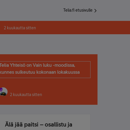
Telia.fi etusivulle
2 kuukautta sitten
Telia Yhteisö on Vain luku -moodissa,
kunnes sulkeutuu kokonaan lokakuussa
2 kuukautta sitten
Älä jää paitsi – osallistu ja