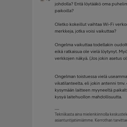
johdolla? Entä löytääkö oma puhelime
paikoilla?
Oletko kokeillut vaihtaa Wi-Fi verkon
merkkeja, jotka voisi vaikuttaa?
Ongelma vaikuttaa todellakin oudolta
eikä ratkaisua ole vielä löytynyt. M
verkkojen näkyä. (Jos jokin asetus ol
Ongelman toistuessa vielä useammalla
vikatilanteelta, eli jokin antenni tmv. o
kysymään laitteen myyneeltä paikalt
kysyä laitehuollon mahdollisuutta.
Tekniikasta aina mielenkiinnolla keskuste
asiantuntijatiimiämme. Kerrothan tarvittae