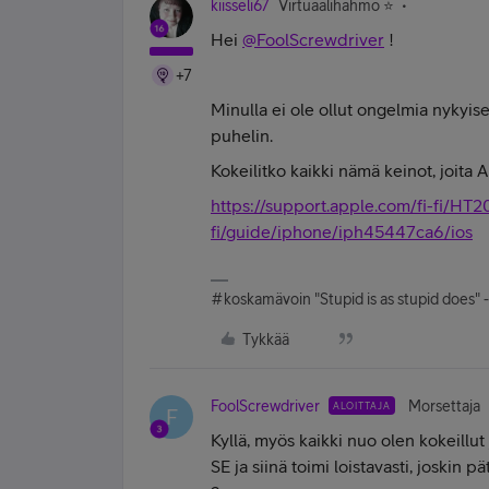
kiisseli67
Virtuaalihahmo ⭐️
Hei
@FoolScrewdriver
!
+7
Minulla ei ole ollut ongelmia nykyis
puhelin.
Kokeilitko kaikki nämä keinot, joita
https://support.apple.com/fi-fi/HT
fi/guide/iphone/iph45447ca6/ios
#koskamävoin "Stupid is as stupid does" 
Tykkää
FoolScrewdriver
Morsettaja
ALOITTAJA
F
Kyllä, myös kaikki nuo olen kokeillut
SE ja siinä toimi loistavasti, joskin p