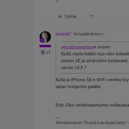
?
Tykkää
kiisseli67
Virtuaalihahmo ⭐️
@FoolScrewdriver
@ kirjoitti:
+7
Kyllä, myös kaikki nuo olen kokeill
ennen SE ja siinä toimi loistavasti
versio 13.3 ?
Kyllä ja iPhone SE:n WiFi-verkko löyt
laitan hotspotin päälle.
Edit. Eikö verkkoasetusten nollausk
#koskamävoin "Stupid is as stupid does" 