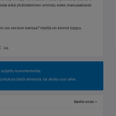
ikoista eikä yhdistäminen onnistu edes manuaalisesti
n ios version kanssa? itsellä on keinot loppu.
Jaa
suljettu kommenteilta.
ituksia tästä aiheesta, tai aloita uusi aihe.
Vanhin ensin