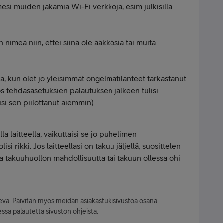
si muiden jakamia Wi-Fi verkkoja, esim julkisilla
 nimeä niin, ettei siinä ole ääkkösia tai muita
, kun olet jo yleisimmät ongelmatilanteet tarkastanut
yös tehdasasetuksien palautuksen jälkeen tulisi
isi sen piilottanut aiemmin)
 laitteella, vaikuttaisi se jo puhelimen
lisi rikki. Jos laitteellasi on takuu jäljellä, suosittelen
a takuuhuollon mahdollisuutta tai takuun ollessa ohi
leva. Päivitän myös meidän asiakastukisivustoa osana
ssa palautetta sivuston ohjeista.