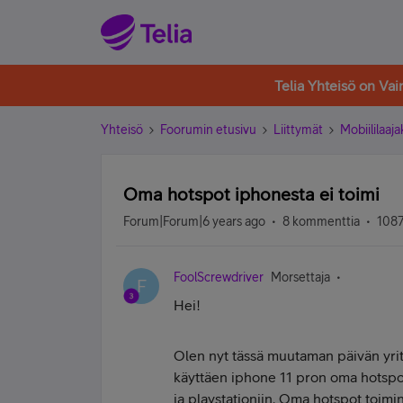
Telia Yhteisö on Va
Yhteisö
Foorumin etusivu
Liittymät
Mobiililaaja
Oma hotspot iphonesta ei toimi
Forum|Forum|6 years ago
8 kommenttia
1087
FoolScrewdriver
Morsettaja
F
Hei!
Olen nyt tässä muutaman päivän yrit
käyttäen iphone 11 pron oma hotspot
ja playstationiin. Oma hotspot toimin