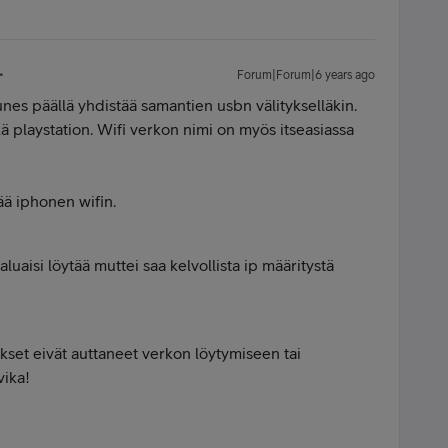
Forum|Forum|6 years ago
tunes päällä yhdistää samantien usbn välitykselläkin.
ä playstation. Wifi verkon nimi on myös itseasiassa
ä iphonen wifin.
luaisi löytää muttei saa kelvollista ip määritystä
set eivät auttaneet verkon löytymiseen tai
vika!