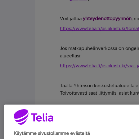
Voit jättää
yhteydenottopyynnön
, n
https://www.telia.fi/asiakastuki/lo
Jos matkapuhelinverkossa on ongelmia 
alueellasi:
https://www.telia.fi/asiakastuki/viat-
Täällä Yhteisön keskustelualueella ei 
Toivottavasti saat liittymäsi asiat k
Elän pilvessä - mutta vain diginä.
Tykkää
Käytämme sivustollamme evästeitä