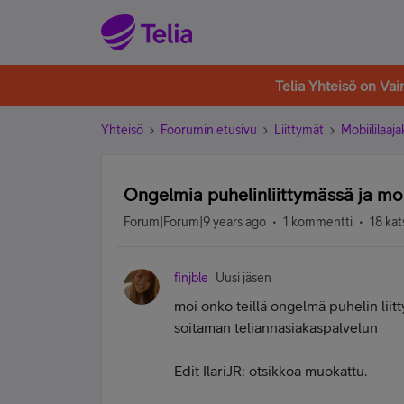
Telia Yhteisö on Va
Yhteisö
Foorumin etusivu
Liittymät
Mobiililaaja
Ongelmia puhelinliittymässä ja mob
Forum|Forum|9 years ago
1 kommentti
18 kat
finjble
Uusi jäsen
moi onko teillä ongelmä puhelin liit
soitaman teliannasiakaspalvelun
Edit IlariJR: otsikkoa muokattu.