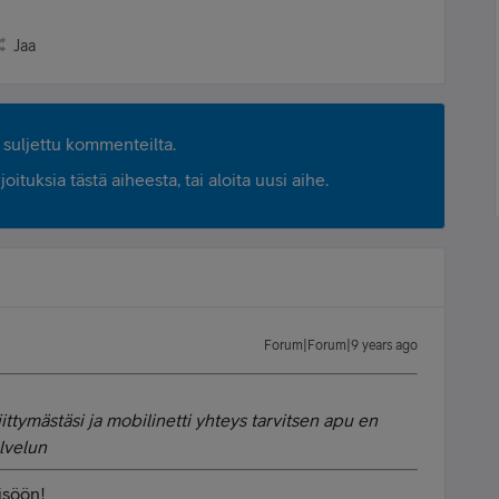
Jaa
suljettu kommenteilta.
ituksia tästä aiheesta, tai aloita uusi aihe.
Forum|Forum|9 years ago
ittymästäsi ja mobilinetti yhteys tarvitsen apu en
alvelun
isöön!