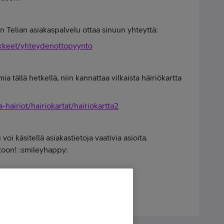
iin Telian asiakaspalvelu ottaa sinuun yhteyttä:
makkeet/yhteydenottopyynto
tällä hetkellä, niin kannattaa vilkaista häiriökartta
ja-hairiot/hairiokartat/hairiokartta2
voi käsitellä asiakastietoja vaativia asioita.
untoon! :smileyhappy: