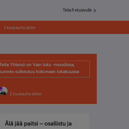
Telia.fi etusivulle
2 kuukautta sitten
Telia Yhteisö on Vain luku -moodissa,
kunnes sulkeutuu kokonaan lokakuussa
2 kuukautta sitten
Älä jää paitsi – osallistu ja