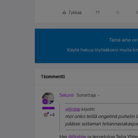
Tykkää
Tämä aihe on 
Käytä hakua löytääksesi muita kirjo
1 kommentti
Sekunti
Somettaja
@finjble
kirjoitti:
+4
moi onko teillä ongelmä puhelin li
päässe soitaman teliannasiakasp
Hei
@finjble
ja tervetuloa Telia Yhte