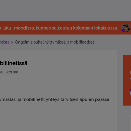
in luku -moodissa, kunnes sulkeutuu kokonaan lokakuussa
kaista
Ongelmia puhelinliittymässä ja mobiilinetissä
iilinetissä
selukertaa
tymästäsi ja mobilinetti yhteys tarvitsen apu en päässe