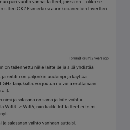
uo pari vuotta vanhat laitteet, joissa on - oliko se
in sitten OK? Esimerkiksi aurinkopaneelien Invertteri
Forum|Forum|2 years ago
n tallennettu niille laitteille ja sillä yhdistää.
t ja reititin on paljonkin uudempi ja käyttää
GHz taajuksilla, voi joutua ne vielä erottamaan
oli).
 nimi ja salasana on sama ja laite vaihtuu
ifi4 -> Wifi6, niin kaikki IoT laitteet ei toimi
nyt.
 ja salasanan vaihto vanhaan auttaisi.