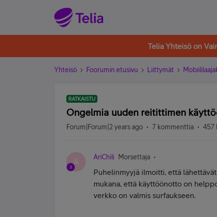
Telia Yhteisö on Va
Yhteisö
Foorumin etusivu
Liittymät
Mobiililaaja
RATKAISTU
Ongelmia uuden reitittimen käytt
Forum|Forum|2 years ago
7 kommenttia
457 
AriChili
Morsettaja
A
Puhelinmyyjä ilmoitti, että lähettävät
mukana, että käyttöönotto on helppoa
verkko on valmis surfaukseen.