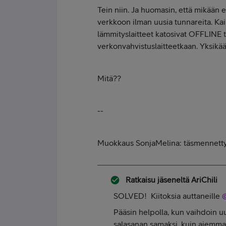
Tein niin. Ja huomasin, että mikään 
verkkoon ilman uusia tunnareita. Kai
lämmityslaitteet katosivat OFFLINE t
verkonvahvistuslaitteetkaan. Yksikään
Mitä??
--
Muokkaus SonjaMelina: täsmennetty
Ratkaisu jäseneltä
AriChili
SOLVED! Kiitoksia auttaneille
@
Pääsin helpolla, kun vaihdoin u
salasanan samaksi, kuin aiemmassa