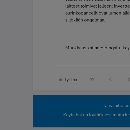
laitteet toimivat jälleen; invert
aurinkopaneelit ovat lumen alla,
sillekään ongelmaa.
--
Muokkaus katjane: pingattu käy
Tykkää
Tämä aihe on 
Käytä hakua löytääksesi muita kirjo