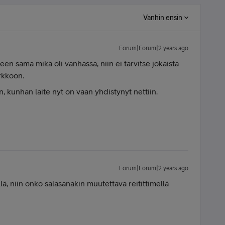
Vanhin ensin
Forum|Forum|2 years ago
en sama mikä oli vanhassa, niin ei tarvitse jokaista
rkkoon.
an, kunhan laite nyt on vaan yhdistynyt nettiin.
Forum|Forum|2 years ago
ä, niin onko salasanakin muutettava reitittimellä