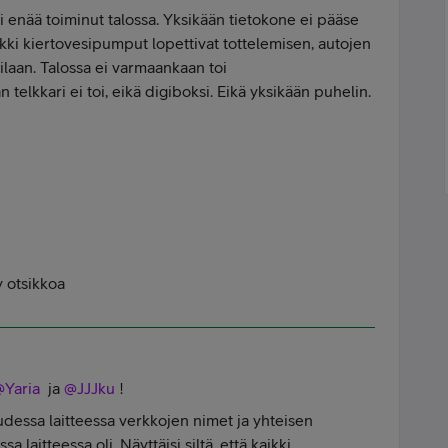
ei enää toiminut talossa. Yksikään tietokone ei pääse
kki kiertovesipumput lopettivat tottelemisen, autojen
ilaan. Talossa ei varmaankaan toi
 telkkari ei toi, eikä digiboksi. Eikä yksikään puhelin.
 otsikkoa
Yaria
ja
@JJJku
!
udessa laitteessa verkkojen nimet ja yhteisen
 laitteessa oli. Näyttäisi siltä, että kaikki