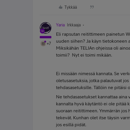
Tykkää
Yaria
Irkkaaja
Eli rapsutan reitittimeen painetun WI
uuden siihen? Ja käyn tietokoneen a
+7
Miksikähän TELIAn ohjeissa oli ainoas
toimii? Nyt ei toimi mikään.
Ei missään nimessä kannata. Se verko
oletusasetuksia, jotka palautuvat jos 
tehdasasetuksille. Tällöin ne pitäisi o
Ne tehdasasetukset kannattaa aina v
kannalta hyvä käytäntö ei ole pitää kä
suoraan reitittimeen. Ymmärrän jos
tekevät. Kunhan olet itse täysin varma
jos esillä pidät.