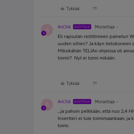
Tykkää
AriChili
Morsettaja
ALOITTAJA
A
Eli rapsutan reitittimeen painetun WI
uuden siihen? Ja käyn tietokoneen a
Miksikähän TELIAn ohjeissa oli ainoas
toimii? Nyt ei toimi mikään.
Tykkää
AriChili
Morsettaja
ALOITTAJA
A
...ja pahoin pelkkään, että nuo 2,4 H
Invertteri ei tule toimimaankaan, ja 
toimi.