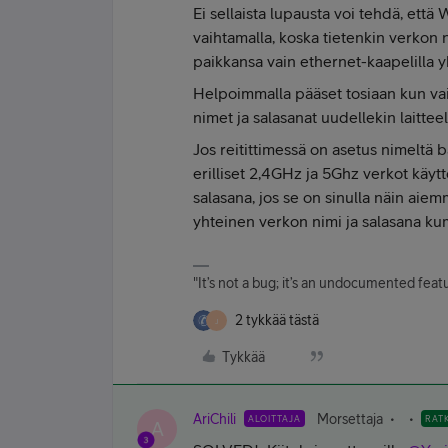
Ei sellaista lupausta voi tehdä, että W
vaihtamalla, koska tietenkin verkon n
paikkansa vain ethernet-kaapelilla y
Helpoimmalla pääset tosiaan kun vai
nimet ja salasanat uudellekin laitteel
Jos reitittimessä on asetus nimeltä ba
erilliset 2,4GHz ja 5Ghz verkot käyt
salasana, jos se on sinulla näin aiem
yhteinen verkon nimi ja salasana ku
"It’s not a bug; it’s an undocumented fe
2 tykkää tästä
J
Tykkää
AriChili
Morsettaja
ALOITTAJA
RAT
A