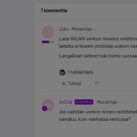
7 kommenttia
JJJku
Morsettaja
J
Laita WLAN verkon nimeksi reitittime
laitetta erikseen yhdistää uuteen ve
Langalliset laitteet toki toimii suora
1 tykkää tästä
Tykkää
AriChili
Morsettaja
ALOITTAJA
A
Jos vaihdan verkon nimen reitittimell
samaksi, kuin vanhassa verkossa?