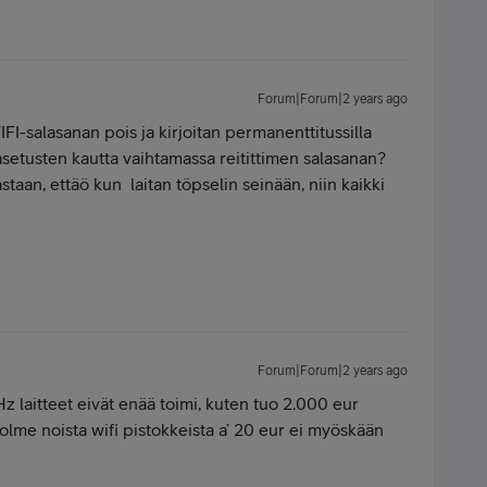
Forum|Forum|2 years ago
FI-salasanan pois ja kirjoitan permanenttitussilla
setusten kautta vaihtamassa reitittimen salasanan?
taan, ettäö kun laitan töpselin seinään, niin kaikki
Forum|Forum|2 years ago
Hz laitteet eivät enää toimi, kuten tuo 2.000 eur
kolme noista wifi pistokkeista a’ 20 eur ei myöskään