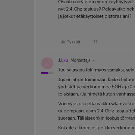
Osaatko arvioida miten käyttäytyvät n
nyt 2,4 Ghz taajuus? Pelaavatko nek
ja jotkut etäkäyttöiset pistorasiani?
Tykkää
JJJku
Morsettaja
J
Juu salasana toki myös samaksi, sekun o
Jos ei lähde toimimaan kaikki laittee
yhdistettyä verkonnimeä 5GHz ja 2.4 
toisistaan. (Ja nimetä kuten vanhassa 
Voi myös olla että vaikka wlan verkon
uudempaan, esim 2.4 GHz taajuudella W
suoraan. Tälläiseenkin joskus törmän
Kokeile alkuun jos pelkkä verkonnimi