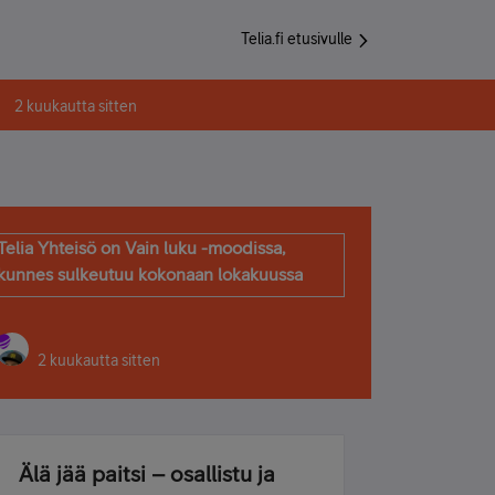
Telia.fi etusivulle
2 kuukautta sitten
Telia Yhteisö on Vain luku -moodissa,
kunnes sulkeutuu kokonaan lokakuussa
2 kuukautta sitten
Älä jää paitsi – osallistu ja