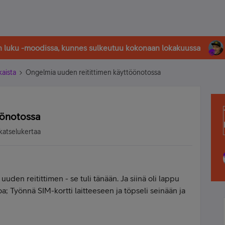
in luku -moodissa, kunnes sulkeutuu kokonaan lokakuussa
kaista
Ongelmia uuden reitittimen käyttöönotossa
öönotossa
katselukertaa
 uuden reitittimen - se tuli tänään. Ja siinä oli lappu
; Työnnä SIM-kortti laitteeseen ja töpseli seinään ja