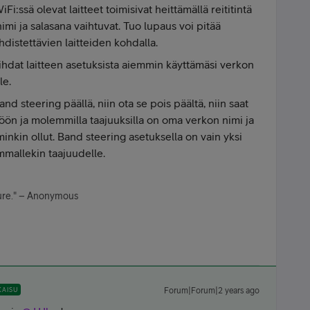
iFi:ssä olevat laitteet toimisivat heittämällä reititintä
imi ja salasana vaihtuvat. Tuo lupaus voi pitää
hdistettävien laitteiden kohdalla.
hdat laitteen asetuksista aiemmin käyttämäsi verkon
le.
nd steering päällä, niin ota se pois päältä, niin saat
töön ja molemmilla taajuuksilla on oma verkon nimi ja
minkin ollut. Band steering asetuksella on vain yksi
mmallekin taajuudelle.
ature." – Anonymous
KAISU
Forum|Forum|2 years ago