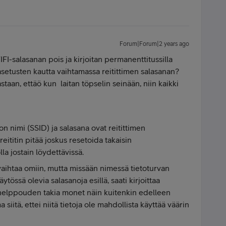
Forum|Forum|2 years ago
FI-salasanan pois ja kirjoitan permanenttitussilla
setusten kautta vaihtamassa reitittimen salasanan?
taan, ettäö kun laitan töpselin seinään, niin kaikki
n nimi (SSID) ja salasana ovat reitittimen
reititin pitää joskus resetoida takaisin
lla jostain löydettävissä.
aihtaa omiin, mutta missään nimessä tietoturvan
ytössä olevia salasanoja esillä, saati kirjoittaa
 helppouden takia monet näin kuitenkin edelleen
 siitä, ettei niitä tietoja ole mahdollista käyttää väärin