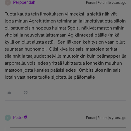
Perppendahl
Forum|Forum|6 years ago
P
Tuota kautta tein ilmoituksen viimeeksi ja sieltä näkivät
jopa minun 4greitittimen toiminnan ja ilmoittivat että silloin
oli sattumoisin nopeus huimat 5gbit . näkivät maston mihin
yhdisti ja neuvoivat laittamaan 4g kiinteesti päälle (mikä
kyllä on ollut alusta asti).. Sen jälkeen kehitys on vaan ollut
suuntaan huonompi. Olisi kiva jos saisi mastojen tarkat
sijainnit ja taajuudet selville muutoinkin kuin cellmapperilla
arpomalla. voisi edes yrittää lukittautua jonnekin muuhun
mastoon josta kenties pääsisi edes 10mbits ulos niin sais
jotain vastinetta tuolle sijoitetulle pääomalle
PiaJo
Forum|Forum|6 years ago
P