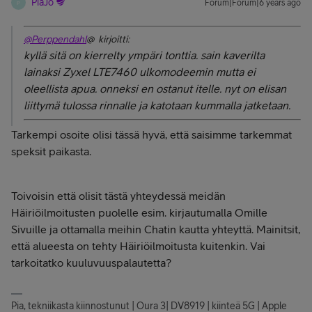
PiaJo
Forum|Forum|6 years ago
P
@Perppendahl
@ kirjoitti:
kyllä sitä on kierrelty ympäri tonttia. sain kaverilta
lainaksi
Zyxel LTE7460 ulkomodeemin mutta ei
oleellista apua. onneksi en ostanut itelle. nyt on elisan
liittymä tulossa rinnalle ja katotaan kummalla jatketaan.
Tarkempi osoite olisi tässä hyvä, että saisimme tarkemmat
speksit paikasta.
Toivoisin että olisit tästä yhteydessä meidän
Häiriöilmoitusten puolelle esim. kirjautumalla Omille
Sivuille ja ottamalla meihin Chatin kautta yhteyttä. Mainitsit,
että alueesta on tehty Häiriöilmoitusta kuitenkin. Vai
tarkoitatko kuuluvuuspalautetta?
Pia, tekniikasta kiinnostunut | Oura 3| DV8919 | kiinteä 5G | Apple