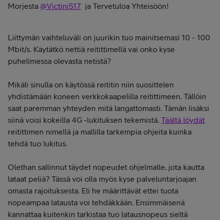
Morjesta
@Victini517
ja Tervetuloa Yhteisöön!
Liittymän vaihteluväli on juurikin tuo mainitsemasi 10 - 100
Mbit/s. Käytätkö nettiä reitittimellä vai onko kyse
puhelimessa olevasta netistä?
Mikäli sinulla on käytössä reititin niin suosittelen
yhdistämään koneen verkkokaapelilla reitittimeen. Tällöin
saat paremman yhteyden mitä langattomasti. Tämän lisäksi
siinä voisi kokeilla 4G -lukituksen tekemistä.
Täältä löydät
reitittimen nimellä ja mallilla tarkempia ohjeita kuinka
tehdä tuo lukitus.
Olethan sallinnut täydet nopeudet ohjelmalle, jota kautta
lataat peliä? Tässä voi olla myös kyse palveluntarjoajan
omasta rajoituksesta. Eli he määrittävät ettei tuota
nopeampaa latausta voi tehdäkkään. Ensimmäisenä
kannattaa kuitenkin tarkistaa tuo latausnopeus sieltä