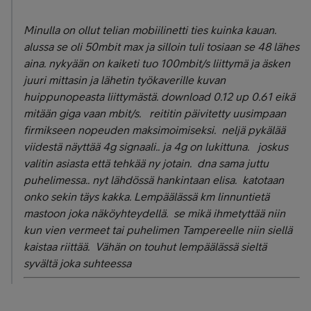
Minulla on ollut telian mobiilinetti ties kuinka kauan.
alussa se oli 50mbit max ja silloin tuli tosiaan se 48 lähes
aina. nykyään on kaiketi tuo 100mbit/s liittymä ja äsken
juuri mittasin ja lähetin työkaverille kuvan
huippunopeasta liittymästä. download 0.12 up 0.61 eikä
mitään giga vaan mbit/s. reititin päivitetty uusimpaan
firmikseen nopeuden maksimoimiseksi. neljä pykälää
viidestä näyttää 4g signaali.. ja 4g on lukittuna. joskus
valitin asiasta että tehkää ny jotain. dna sama juttu
puhelimessa.. nyt lähdössä hankintaan elisa. katotaan
onko sekin täys kakka. Lempäälässä km linnuntietä
mastoon joka näköyhteydellä. se mikä ihmetyttää niin
kun vien vermeet tai puhelimen Tampereelle niin siellä
kaistaa riittää. Vähän on touhut lempäälässä sieltä
syvältä joka suhteessa