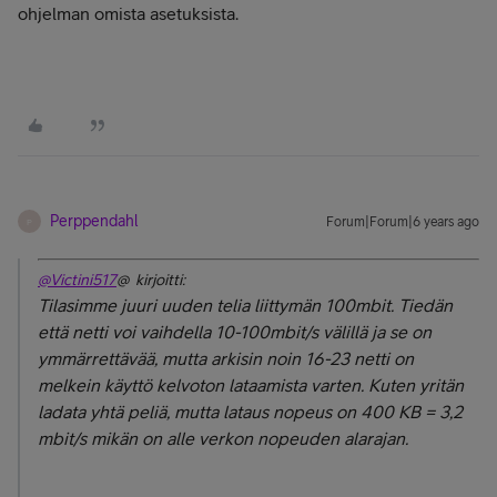
ohjelman omista asetuksista.
Perppendahl
Forum|Forum|6 years ago
P
@Victini517
@ kirjoitti:
Tilasimme juuri uuden telia liittymän 100mbit. Tiedän
että netti voi vaihdella 10-100mbit/s välillä ja se on
ymmärrettävää, mutta arkisin noin 16-23 netti on
melkein käyttö kelvoton lataamista varten. Kuten yritän
ladata yhtä peliä, mutta lataus nopeus on 400 KB = 3,2
mbit/s mikän on alle verkon nopeuden alarajan.