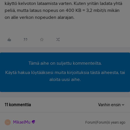
käyttö kelvoton lataamista varten. Kuten yritän ladata yhtä
peliä, mutta lataus nopeus on 400 KB = 3,2 mbit/s mikän
on alle verkon nopeuden alarajan.
Tämä aihe on suljettu kommenteilta.
Käytä hakua löytääksesi muita kirjoituksia tästä aiheesta, tai
aloita uusi aihe.
11 kommenttia
Vanhin ensin
MikaelMu
Forum|Forum|6 years ago
M