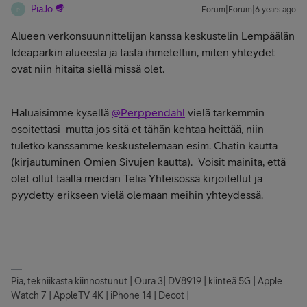
PiaJo
Forum|Forum|6 years ago
P
Alueen verkonsuunnittelijan kanssa keskustelin Lempäälän
Ideaparkin alueesta ja tästä ihmeteltiin, miten yhteydet
ovat niin hitaita siellä missä olet.
Haluaisimme kysellä
@Perppendahl
vielä tarkemmin
osoitettasi mutta jos sitä et tähän kehtaa heittää, niin
tuletko kanssamme keskustelemaan esim. Chatin kautta
(kirjautuminen Omien Sivujen kautta). Voisit mainita, että
olet ollut täällä meidän Telia Yhteisössä kirjoitellut ja
pyydetty erikseen vielä olemaan meihin yhteydessä.
Pia, tekniikasta kiinnostunut | Oura 3| DV8919 | kiinteä 5G | Apple
Watch 7 | AppleTV 4K | iPhone 14 | Decot |