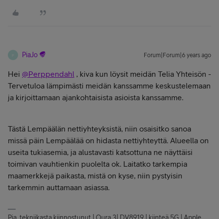
PiaJo
Forum|Forum|6 years ago
P
Hei
@Perppendahl
, kiva kun löysit meidän Telia Yhteisön -
Tervetuloa lämpimästi meidän kanssamme keskustelemaan
ja kirjoittamaan ajankohtaisista asioista kanssamme.
Tästä Lempäälän nettiyhteyksistä, niin osaisitko sanoa
missä päin Lempäälää on hidasta nettiyhteyttä. Alueella on
useita tukiasemia, ja alustavasti katsottuna ne näyttäisi
toimivan vauhtienkin puolelta ok. Laitatko tarkempia
maamerkkejä paikasta, mistä on kyse, niin pystyisin
tarkemmin auttamaan asiassa.
Pia, tekniikasta kiinnostunut | Oura 3| DV8919 | kiinteä 5G | Apple