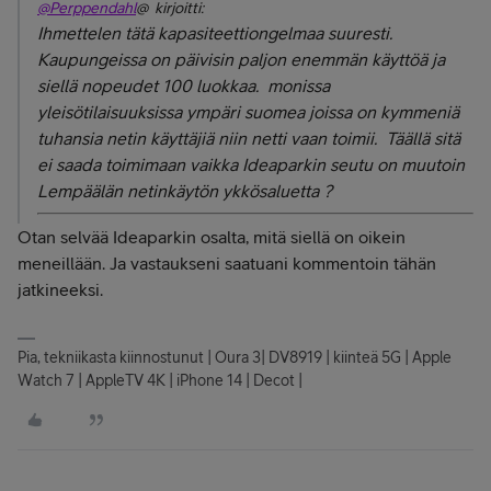
@Perppendahl
@ kirjoitti:
Ihmettelen tätä kapasiteettiongelmaa suuresti.
Kaupungeissa on päivisin paljon enemmän käyttöä ja
siellä nopeudet 100 luokkaa. monissa
yleisötilaisuuksissa ympäri suomea joissa on kymmeniä
tuhansia netin käyttäjiä niin netti vaan toimii. Täällä sitä
ei saada toimimaan vaikka Ideaparkin seutu on muutoin
Lempäälän netinkäytön ykkösaluetta ?
Otan selvää Ideaparkin osalta, mitä siellä on oikein
meneillään. Ja vastaukseni saatuani kommentoin tähän
jatkineeksi.
Pia, tekniikasta kiinnostunut | Oura 3| DV8919 | kiinteä 5G | Apple
Watch 7 | AppleTV 4K | iPhone 14 | Decot |