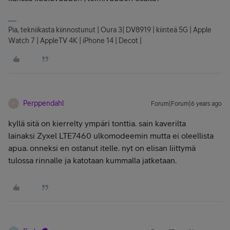
Pia, tekniikasta kiinnostunut | Oura 3| DV8919 | kiinteä 5G | Apple
Watch 7 | AppleTV 4K | iPhone 14 | Decot |
Perppendahl
Forum|Forum|6 years ago
P
kyllä sitä on kierrelty ympäri tonttia. sain kaverilta
lainaksi
Zyxel LTE7460 ulkomodeemin mutta ei oleellista
apua. onneksi en ostanut itelle. nyt on elisan liittymä
tulossa rinnalle ja katotaan kummalla jatketaan.