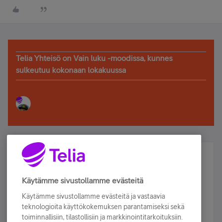
Telia Yhteisö on Vain luku -moodissa, kunnes
sulkeutuu kokonaan lokakuussa
Älä jää paitsi – osallistu ja voita!
Tilaa Telian uutiskirje ja olet mukana arvonnassa.
Käytämme sivustollamme evästeitä
Samalla saat parhaat asiakasedut suoraan
Käytämme sivustollamme evästeitä ja vastaavia
sähköpostiisi.
teknologioita käyttökokemuksen parantamiseksi sekä
toiminnallisiin, tilastollisiin ja markkinointitarkoituksiin.