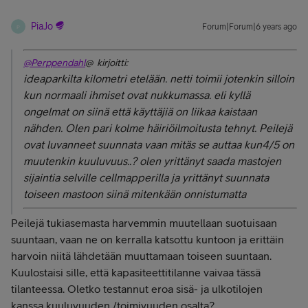
PiaJo
Forum|Forum|6 years ago
P
@Perppendahl
@ kirjoitti:
ideaparkilta kilometri etelään. netti toimii jotenkin silloin
kun normaali ihmiset ovat nukkumassa. eli kyllä
ongelmat on siinä että käyttäjiä on liikaa kaistaan
nähden. Olen pari kolme häiriöilmoitusta tehnyt. Peilejä
ovat luvanneet suunnata vaan mitäs se auttaa kun4/5 on
muutenkin kuuluvuus..? olen yrittänyt saada mastojen
sijaintia selville cellmapperilla ja yrittänyt suunnata
toiseen mastoon siinä mitenkään onnistumatta
Peilejä tukiasemasta harvemmin muutellaan suotuisaan
suuntaan, vaan ne on kerralla katsottu kuntoon ja erittäin
harvoin niitä lähdetään muuttamaan toiseen suuntaan.
Kuulostaisi sille, että kapasiteettitilanne vaivaa tässä
tilanteessa. Oletko testannut eroa sisä- ja ulkotilojen
kanssa kuuluvuuden /toimivuuden osalta?