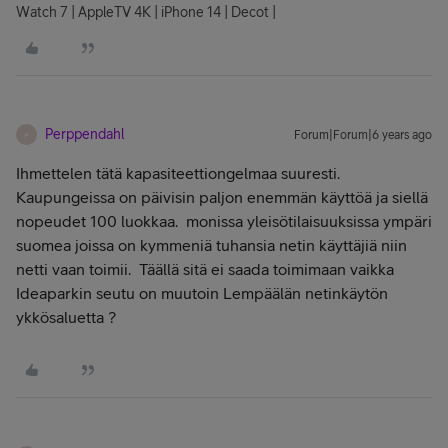
Watch 7 | AppleTV 4K | iPhone 14 | Decot |
Perppendahl
Forum|Forum|6 years ago
P
Ihmettelen tätä kapasiteettiongelmaa suuresti.
Kaupungeissa on päivisin paljon enemmän käyttöä ja siellä
nopeudet 100 luokkaa. monissa yleisötilaisuuksissa ympäri
suomea joissa on kymmeniä tuhansia netin käyttäjiä niin
netti vaan toimii. Täällä sitä ei saada toimimaan vaikka
Ideaparkin seutu on muutoin Lempäälän netinkäytön
ykkösaluetta ?