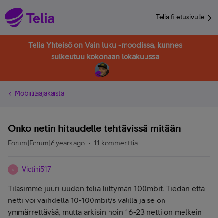
Telia.fi etusivulle
Telia Yhteisö on Vain luku -moodissa, kunnes
sulkeutuu kokonaan lokakuussa
Mobiililaajakaista
Onko netin hitaudelle tehtävissä mitään
Forum|Forum|6 years ago
11 kommenttia
Victini517
V
Tilasimme juuri uuden telia liittymän 100mbit. Tiedän että
netti voi vaihdella 10-100mbit/s välillä ja se on
ymmärrettävää, mutta arkisin noin 16-23 netti on melkein