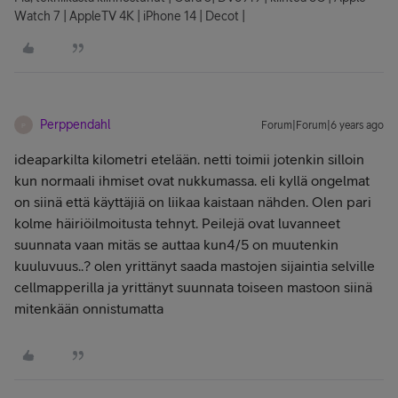
Watch 7 | AppleTV 4K | iPhone 14 | Decot |
Perppendahl
Forum|Forum|6 years ago
P
ideaparkilta kilometri etelään. netti toimii jotenkin silloin
kun normaali ihmiset ovat nukkumassa. eli kyllä ongelmat
on siinä että käyttäjiä on liikaa kaistaan nähden. Olen pari
kolme häiriöilmoitusta tehnyt. Peilejä ovat luvanneet
suunnata vaan mitäs se auttaa kun4/5 on muutenkin
kuuluvuus..? olen yrittänyt saada mastojen sijaintia selville
cellmapperilla ja yrittänyt suunnata toiseen mastoon siinä
mitenkään onnistumatta