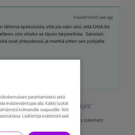
Forum|Forum|1 year ago
n lähinnä spekuloida, että jos näin olisi, että DNA:lta
een, niin olisiko se täysin tarpeellista. Sanoisin,
ltä ovat yhteydessä, ja miettiä sitten sen pohjalta
Samsung |
yttökokemuksen parantamiseksi sekä
oida evästevalintojasi alla. Kaikki luokat
irtämistä kolmansille osapuolille. Voit
asetuksissa. Lisätietoja evästeistä saat
Käyttöehdot
Accessibility statement