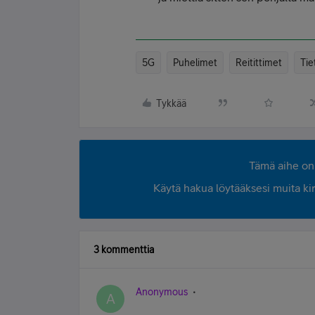
5G
Puhelimet
Reitittimet
Tie
Tykkää
Tämä aihe on 
Käytä hakua löytääksesi muita kirjo
3 kommenttia
Anonymous
A