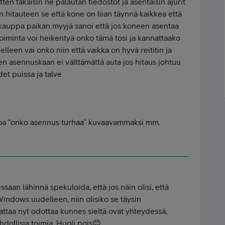
sitten takaisin ne palautan tiedostot ja asentaisin ajurit
n hitauteen se että kone on liian täynnä kaikkea että
n kauppa paikan myyjä sanoi että jos koneen asentaa
toiminta voi heikentyä onko tämä tosi ja kannattaako
een vai onko niin että vaikka on hyvä reititin ja
n asennuskaan ei välttämättä auta jos hitaus johtuu
det puissa ja talve
oa “onko asennus turhaa” kuvaavammaksi mm.
ssaan lähinnä spekuloida, että jos näin olisi, että
Windows uudelleen, niin olisiko se täysin
nattaa nyt odottaa kunnes sieltä ovat yhteydessä,
hdollisia toimia. Huoli pois😊