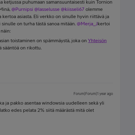
ssa ketjussa puhumaan samansuuntaisesti kuin Tornion
inä, ​
@Purnipsi
​
@lasselusse
​
@kiisseli67
olemme
kertoa asiasta. Eli verkko on sinulle hyvin riittävä ja
 sinulle on turha tästä sanoa mitään. ​
@Merja_J
kertoi
 näin:
n asian toistaminen on spämmäystä, joka on
Yhteisön
sä sääntöä on rikottu.
Forum|Forum|1 year ago
ka ja pakko asentaa windowsia uudelleen sekä yli
atko edes pelata 2% siitä määrästä mitä olet