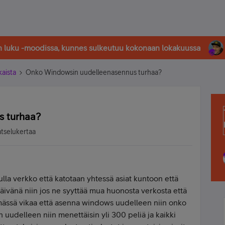
in luku -moodissa, kunnes sulkeutuu kokonaan lokakuussa
kaista
Onko Windowsin uudelleenasennus turhaa?
s turhaa?
atselukertaa
sulla verkko että katotaan yhtessä asiat kuntoon että
päivänä niin jos ne syyttää mua huonosta verkosta että
elmässä vikaa että asenna windows uudelleen niin onko
 uudelleen niin menettäisin yli 300 peliä ja kaikki