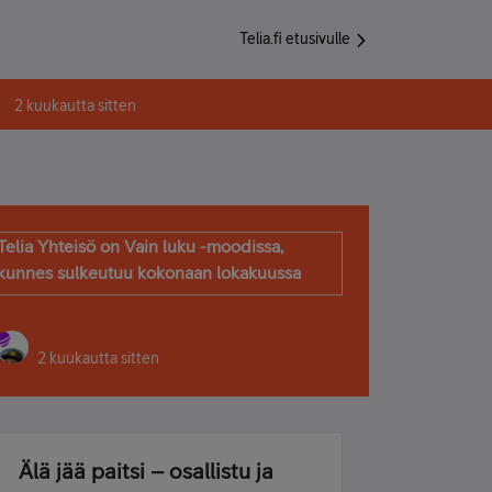
Telia.fi etusivulle
2 kuukautta sitten
Telia Yhteisö on Vain luku -moodissa,
kunnes sulkeutuu kokonaan lokakuussa
2 kuukautta sitten
Älä jää paitsi – osallistu ja