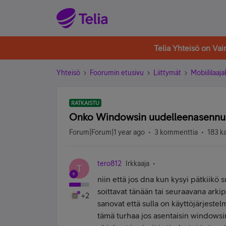
Telia Yhteisö on Va
Yhteisö
Foorumin etusivu
Liittymät
Mobiililaaja
RATKAISTU
Onko Windowsin uudelleenasennu
Forum|Forum|1 year ago
3 kommenttia
183 k
tero812
Irkkaaja
T
niin että jos dna kun kysyi pätkiikö 
soittavat tänään tai seuraavana arki
+2
sanovat että sulla on käyttöjärjest
tämä turhaa jos asentaisin windowsin