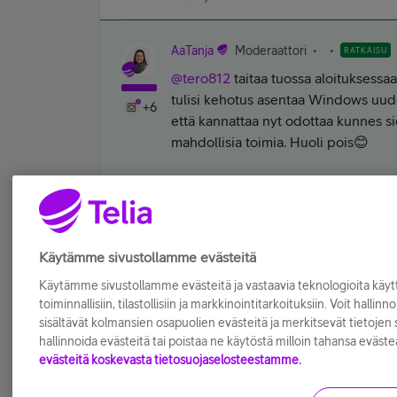
AaTanja
Moderaattori
RATKAISU
@tero812
taitaa tuossa aloituksessaa
tulisi kehotus asentaa Windows uudell
+6
että kannattaa nyt odottaa kunnes sie
mahdollisia toimia. Huoli pois😊
Yhteisön moderaattori | TV & dekkarit | 
Tykkää
Käytämme sivustollamme evästeitä
Käytämme sivustollamme evästeitä ja vastaavia teknologioita kä
toiminnallisiin, tilastollisiin ja markkinointitarkoituksiin. Voit hallinn
sisältävät kolmansien osapuolien evästeitä ja merkitsevät tietojen si
hallinnoida evästeitä tai poistaa ne käytöstä milloin tahansa eväste
evästeitä koskevasta tietosuojaselosteestamme.