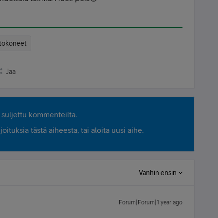
tokoneet
Jaa
suljettu kommenteilta.
ituksia tästä aiheesta, tai aloita uusi aihe.
Vanhin ensin
Forum|Forum|1 year ago