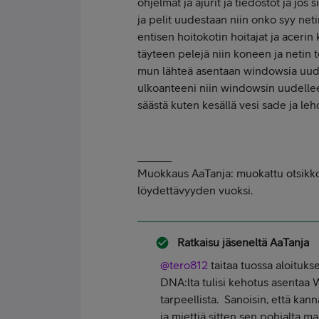
ohjelmat ja ajurit ja tiedostot ja jos 
ja pelit uudestaan niin onko syy neti
entisen hoitokotin hoitajat ja aceri
täyteen pelejä niin koneen ja netin 
mun lähteä asentaan windowsia uudell
ulkoanteeni niin windowsin uudellee
säästä kuten kesällä vesi sade ja leh
______
Muokkaus AaTanja: muokattu otsikk
löydettävyyden vuoksi.
Ratkaisu jäseneltä
AaTanja
@tero812
taitaa tuossa aloitukse
DNA:lta tulisi kehotus asentaa 
tarpeellista. Sanoisin, että kan
ja miettiä sitten sen pohjalta ma