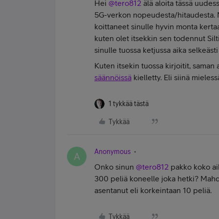
Hei ​
@tero812
älä aloita tässä uude
5G-verkon nopeudesta/hitaudesta. M
koittaneet sinulle hyvin monta kertaa 
kuten olet itsekkin sen todennut Silti
sinulle tuossa ketjussa aika selkeästi
Kuten itsekin tuossa kirjoitit, sama
säännöissä
kielletty. Eli siinä mieles
1 tykkää tästä
Tykkää
Anonymous
A
Onko sinun ​
@tero812
pakko koko ai
300 peliä koneelle joka hetki? Mahd
asentanut eli korkeintaan 10 peliä.
Tykkää