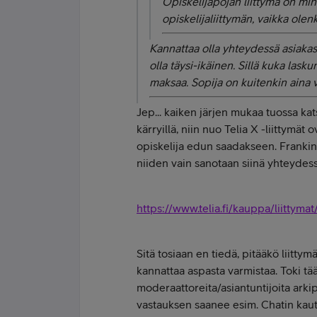
Opiskelijapojan liittymä on min
opiskelijaliittymän, vaikka ole
Kannattaa olla yhteydessä asiakas
olla täysi-ikäinen. Sillä kuka las
maksaa. Sopija on kuitenkin aina v
Jep... kaiken järjen mukaa tuossa kat
kärryillä, niin nuo Telia X -liittymät o
opiskelija edun saadakseen. Frankin 
niiden vain sanotaan siinä yhteydessä
https://www.telia.fi/kauppa/liittymat
Sitä tosiaan en tiedä, pitääkö liittym
kannattaa aspasta varmistaa. Toki tää
moderaattoreita/asiantuntijoita arkip
vastauksen saanee esim. Chatin kautta