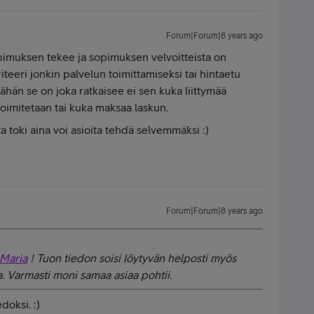
Forum|Forum|8 years ago
sopimuksen tekee ja sopimuksen velvoitteista on
kriteeri jonkin palvelun toimittamiseksi tai hintaetu
ähän se on joka ratkaisee ei sen kuka liittymää
 toimitetaan tai kuka maksaa laskun.
a toki aina voi asioita tehdä selvemmäksi :)
Forum|Forum|8 years ago
Maria
! Tuon tiedon soisi löytyvän helposti myös
a. Varmasti moni samaa asiaa pohtii.
doksi. :)