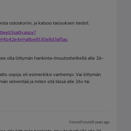
sta ostoskoriin, ja katsoo tarjouksen tiedot:
otteet/lisatty.aspx?
ef4b42e4e9a8be8130e8d3af5ac
e olla liittymän hankinta-/muutoshetkellä alle 26-
ttu sopija, eli esimerkiksi vanhempi. Vai liittymän
män selventää ja miten sitä tässä alle 26v tai
Forum|Forum|8 years ago