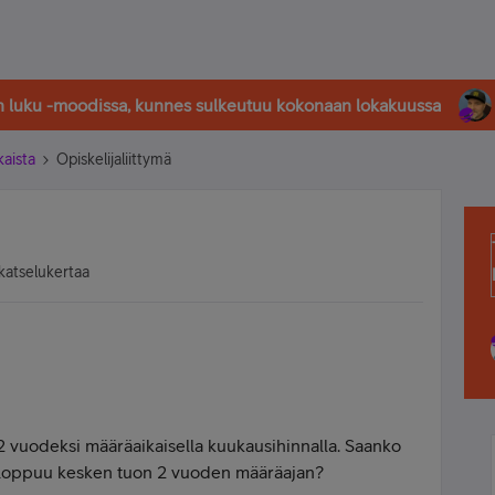
in luku -moodissa, kunnes sulkeutuu kokonaan lokakuussa
kaista
Opiskelijaliittymä
katselukertaa
n 2 vuodeksi määräaikaisella kuukausihinnalla. Saanko
ni loppuu kesken tuon 2 vuoden määräajan?