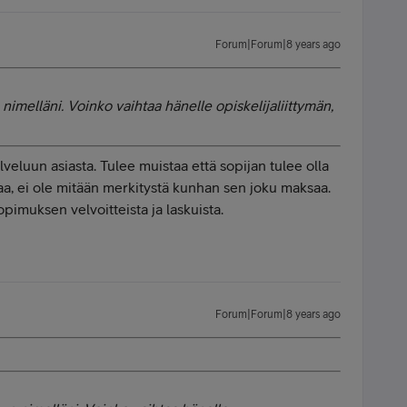
Forum|Forum|8 years ago
nimelläni. Voinko vaihtaa hänelle opiskelijaliittymän,
veluun asiasta. Tulee muistaa että sopijan tulee olla
saa, ei ole mitään merkitystä kunhan sen joku maksaa.
pimuksen velvoitteista ja laskuista.
Forum|Forum|8 years ago