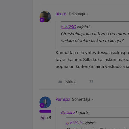
tilasto
Tekstaaja
@V12SO
kirjoitti:
Opiskelijapojan liittymä on minun 
vaikka olenkin laskun maksaja?
Kannattaa olla yhteydessä asiakaspal
täysi-ikäinen. Sillä kuka laskun mak
Sopija on kuitenkin aina vastuussa so
Tykkää
Purnipsi
Somettaja
@tilasto
kirjoitti:
+8
@V12SO
kirjoitti: