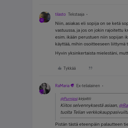
tilasto
Tekstaaja
Niin, asiakas eli sopija on se ketä 
vastuussa, ja jos on jokin rajoitettu 
esim. ikään perustuen niin sopijan ik
käyttää, mihin osoitteeseen liittymä
Hyvin yksinkertaista mielestäni, mutt
Tykkää
RaMaria
Ex-telialainen
@Purnipsi
kirjoitti:
Kiitos selvennyksestä asiaan,
@Ra
tuolta Telian verkkokauppasivuilt
Pistän tästä eteenpäin palautteen tie