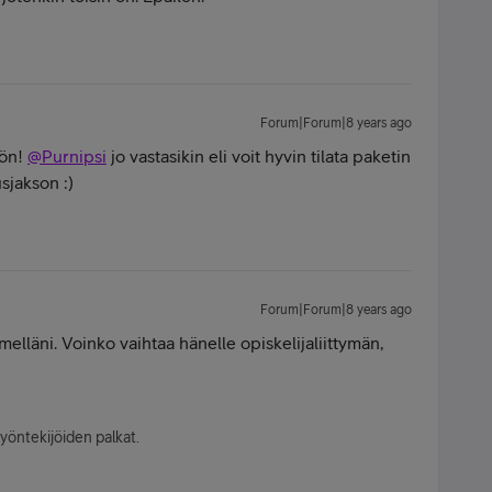
Forum|Forum|8 years ago
öön!
@Purnipsi
jo vastasikin eli voit hyvin tilata paketin
sjakson :)
Forum|Forum|8 years ago
elläni. Voinko vaihtaa hänelle opiskelijaliittymän,
yöntekijöiden palkat.