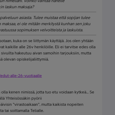
un nimelläni. Voinko vaihtaa hänelle
nkin laskun maksaja?
palveluun asiasta. Tulee muistaa että sopijan tulee
kun maksaa, ei ole mitään merkitystä kunhan sen joku
astuussa sopimuksen velvoitteista ja laskuista.
sotaan, kuka on se liittymän käyttäjä. Jos olen yhtään
vat kaikille alle 26v henkilöille. Eli ei tarvitse edes olla
sivuilta hakeutuu aivan samoihin tarjouksiin, mutta
 olevan opiskelijaliittymiä.
/edut-alle-26-vuotiaalle
ä olla kenen nimissä, jotta tuo etu voidaan kytkeä... Se
llä Yhteisössäkin pyörii
äivisin "virastoaikaan", mutta kaikista nopeiten
 tai soittamalla Telialle.