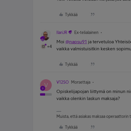
Tykkää
IlariJR
Ex-telialainen
Moi
@napsu91
ja tervetuloa Yhteis
+4
vaikka valmistuisitkin kesken sopimu
Tykkää
V12SO
Morsettaja
V
Opiskelijapojan liittymä on minun nim
vaikka olenkin laskun maksaja?
Muista, että asiakas maksaa operaattorin t
Tykkää