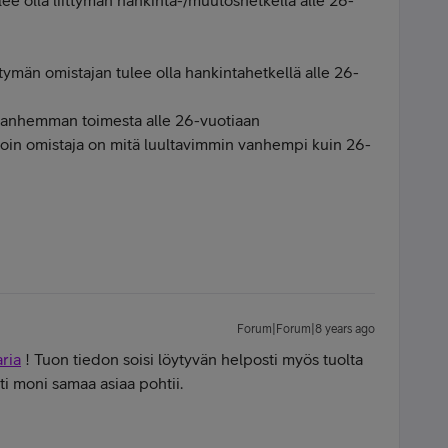
e olla liittymän hankinta-/muutoshetkellä alle 26-
ittymän omistajan tulee olla hankintahetkellä alle 26-
i vanhemman toimesta alle 26-vuotiaan
olloin omistaja on mitä luultavimmin vanhempi kuin 26-
Forum|Forum|8 years ago
ria
! Tuon tiedon soisi löytyvän helposti myös tuolta
i moni samaa asiaa pohtii.