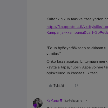
Kuitenkin kun taas valitsee yhden noi
https://kauppa.telia.fi/yksityisille/tu
Kampanja=xkampanja&cart=2b9ed
"
Edun hyödyntääkseen asiakkaan tule
vuotias."
Onko tässä asiakas: Liittymään merka
käyttäjä, lapsi/nuori? Aspa voinee tä
opiskeluedun kanssa tulkitaan.
Tykkää
RaMaria
Ex-telialainen