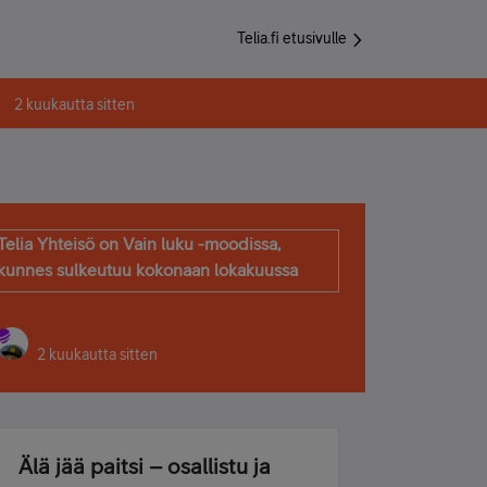
Telia.fi etusivulle
2 kuukautta sitten
Telia Yhteisö on Vain luku -moodissa,
kunnes sulkeutuu kokonaan lokakuussa
2 kuukautta sitten
Älä jää paitsi – osallistu ja