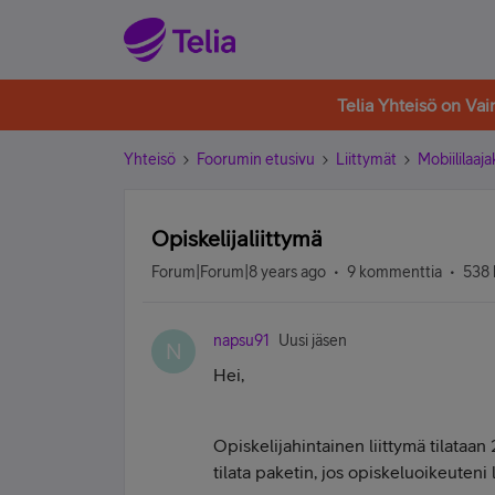
Telia Yhteisö on Va
Yhteisö
Foorumin etusivu
Liittymät
Mobiililaaja
Opiskelijaliittymä
Forum|Forum|8 years ago
9 kommenttia
538 
napsu91
Uusi jäsen
N
Hei,
Opiskelijahintainen liittymä tilataa
tilata paketin, jos opiskeluoikeute