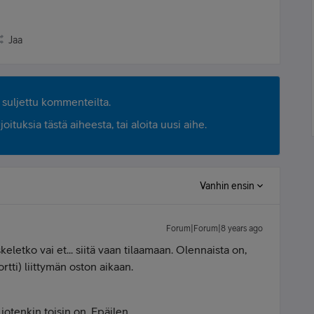
Jaa
suljettu kommenteilta.
ituksia tästä aiheesta, tai aloita uusi aihe.
Vanhin ensin
Forum|Forum|8 years ago
iskeletko vai et... siitä vaan tilaamaan. Olennaista on,
ortti) liittymän oston aikaan.
 jotenkin toisin on. Epäilen.