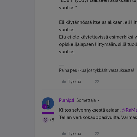
"
Edun hyödyntääkseen asiakkaan tule
vuotias."
Eli käytännössä itse asiakkaan, eli li
vuotias.
Etu ei ole käytettävissä esimerkiks
opiskelijalapsen liittymään, sillä tu
vuotias.
Paina peukkua jos tykkäsit vastauksesta!
Tykkää
Purnipsi
Somettaja
Kiitos selvennyksestä asiaan,
@RaMa
Telian verkkokauppasivuilta. Varmast
+8
Tykkää