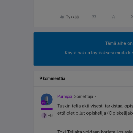
Tykkää
Tämä aihe on 
Käytä hakua löytääksesi muita kirjo
9 kommenttia
Purnipsi
Somettaja
Tuskin telia aktiivisesti tarkistaa, op
että olet ollut opiskelija (Opiskelijak
+8
Toki Telialta voidaan korjata, jos asia