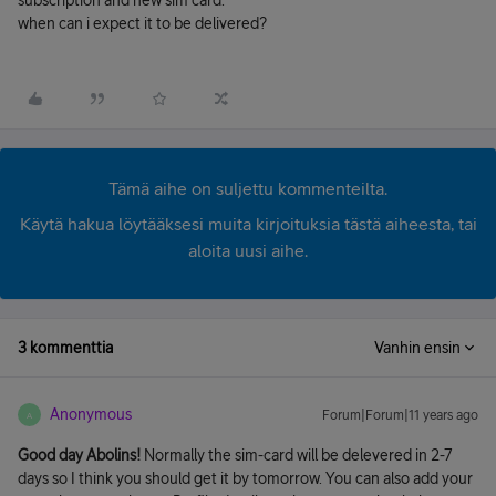
subscription and new sim card.
when can i expect it to be delivered?
Tämä aihe on suljettu kommenteilta.
Käytä hakua löytääksesi muita kirjoituksia tästä aiheesta, tai
aloita uusi aihe.
3 kommenttia
Vanhin ensin
Anonymous
Forum|Forum|11 years ago
A
Good day Abolins!
Normally the sim-card will be delevered in 2-7
days so I think you should get it by tomorrow. You can also add your