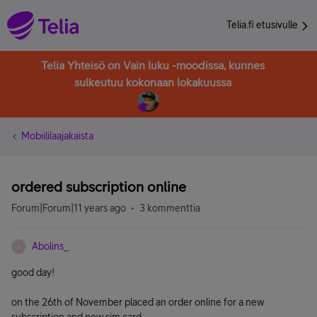
Telia.fi etusivulle
Telia Yhteisö on Vain luku -moodissa, kunnes
sulkeutuu kokonaan lokakuussa
Mobiililaajakaista
ordered subscription online
Forum|Forum|11 years ago
3 kommenttia
Abolins_
A
good day!
on the 26th of November placed an order online for a new