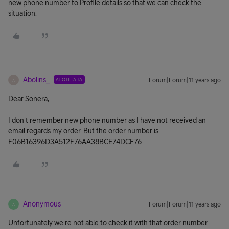
new phone number to Profile details so that we can check the
situation.
Abolins_
ALOITTAJA
Forum|Forum|11 years ago
A
Dear Sonera,
I don't remember new phone number as I have not received an
email regards my order. But the order number is:
F06B16396D3A512F76AA38BCE74DCF76
Anonymous
Forum|Forum|11 years ago
A
Unfortunately we're not able to check it with that order number.