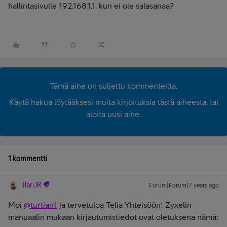
hallintasivulle 192.168.1.1. kun ei ole salasanaa?
Tämä aihe on suljettu kommenteilta.
Käytä hakua löytääksesi muita kirjoituksia tästä aiheesta, tai
aloita uusi aihe.
1 kommentti
IlariJR
Forum|Forum|7 years ago
Moi
@turtian1
ja tervetuloa Telia Yhteisöön! Zyxelin
manuaalin mukaan kirjautumistiedot ovat oletuksena nämä: