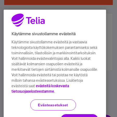
Älä jää paitsi – osallistu ja voita!
Tilaa Telian uutiskirje ja olet mukana arvonnassa.
Käytämme sivustollamme evästeitä
Samalla saat parhaat asiakasedut suoraan
Käytämme sivustollamme evästeitä ja vastaavia
sähköpostiisi.
teknologioita käyttökokemuksen parantamiseksi sekä
toiminnallisiin, tilastollisiin ja markkinointitarkoituksiin.
Voit hallinnoida evästevalintojasi alla. Kaikki luokat
Tilaa nyt
sisältävät kolmansien osapuolien evästeitä ja
merkitsevät tietojen siirtämistä kolmansille osapuolille.
Voit hallinnoida evästeitä tai poistaa ne käytöstä
milloin tahansa evästeasetuksissa. Lisätietoja
evästeistä saat
evästeitä koskevasta
tietosuojaselosteestamme.
Käyttöehdot
Accessibility statement
Evästeasetukset