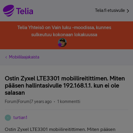
Telia.fi etusivulle
Telia Yhteisö on Vain luku -moodissa, kunnes
sulkeutuu kokonaan lokakuussa
Mobiililaajakaista
Ostin Zyxel LTE3301 mobiilireitittimen. Miten
pääsen hallintasivulle 192.168.1.1. kun ei ole
salasan
Forum|Forum|7 years ago
1 kommentti
turtian1
T
Ostin Zyxel LTE3301 mobiilireitittimen. Miten pääsen