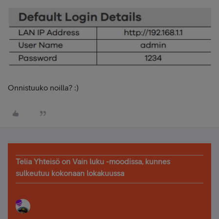
Onnistuuko noilla? :)
Telia Yhteisö on Vain luku -moodissa, kunnes
sulkeutuu kokonaan lokakuussa