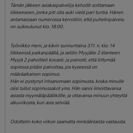
Tämän jälkeen asiakaspalvelija kehoitti soittamaan
liikkeeseen, jonka piti olla auki vielä pari tuntia. Hänen
antamassaan numerossa kerrottiin, että puhelinpalvelu
on sulkeutunut klo. 18:00.
Työviikko meni, ja kävin sunnuntaina 3.11. n. klo. 14
liikkeessä paikanpäällä, ja selitin Myyjälle 2 tilanteen.
Myyjä 2 pahoitteli kovasti, ja painotti, että liittymää
sopiessa pitäisi painottaa, jos kyseessä on
määräaikainen sopimus.
Hän ei pystynyt irtisanomaan sopimusta, koska minulle
olisi tullut sopimussakot yms. Hän sanoi ilmoittavansa
asiasta myymäläpäällikölle, ja ottavansa minuun yhteyttä
alkuviikosta, kun asia selviää.
Odottelin koko viikon saamatta minkäänlaista vastausta.