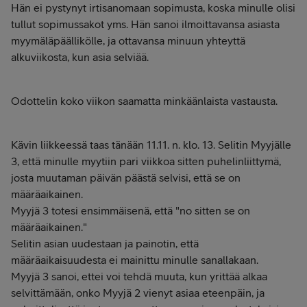
Hän ei pystynyt irtisanomaan sopimusta, koska minulle olisi
tullut sopimussakot yms. Hän sanoi ilmoittavansa asiasta
myymäläpäällikölle, ja ottavansa minuun yhteyttä
alkuviikosta, kun asia selviää.
Odottelin koko viikon saamatta minkäänlaista vastausta.
Kävin liikkeessä taas tänään 11.11. n. klo. 13. Selitin Myyjälle
3, että minulle myytiin pari viikkoa sitten puhelinliittymä,
josta muutaman päivän päästä selvisi, että se on
määräaikainen.
Myyjä 3 totesi ensimmäisenä, että "no sitten se on
määräaikainen."
Selitin asian uudestaan ja painotin, että
määräaikaisuudesta ei mainittu minulle sanallakaan.
Myyjä 3 sanoi, ettei voi tehdä muuta, kun yrittää alkaa
selvittämään, onko Myyjä 2 vienyt asiaa eteenpäin, ja