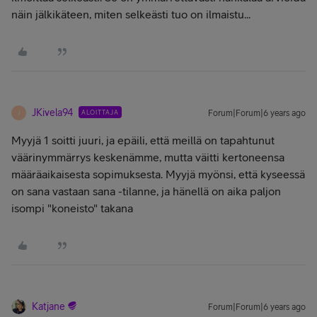
näin jälkikäteen, miten selkeästi tuo on ilmaistu...
JKivela94
ALOITTAJA
Forum|Forum|6 years ago
J
Myyjä 1 soitti juuri, ja epäili, että meillä on tapahtunut
väärinymmärrys keskenämme, mutta väitti kertoneensa
määräaikaisesta sopimuksesta. Myyjä myönsi, että kyseessä
on sana vastaan sana -tilanne, ja hänellä on aika paljon
isompi "koneisto" takana
Katjane
Forum|Forum|6 years ago