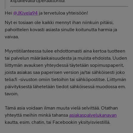
kilpailevalla operaattorilla.
Hei
@JKivela94
ja tervetuloa yhteisöön!
Nyt ei tosiaan ole kaikki mennyt ihan niinkuin pitäisi,
pahoittelen kovasti asiasta sinulle koitunutta harmia ja
vaivaa.
Myyntitilanteessa tulee ehdottomasti aina kertoa tuotteen
tai palvelun määräaikaisuudesta ja muista ehdoista. Uuden
liittymän avauksen yhteydessä täytetään sopimuspaperit,
joista asiakas saa paperisen version ja/tai sähköisesti joko
telia.fi -sivuston omiin tietoihin tai sähköpostitse. Liittymän
päivityksestä lähetetään tiedot sähköisessä muodossa em.
tavoin.
Tämä asia voidaan ilman muuta vielä selvittää. Otathan
yhteyttä meihin minkä tahansa
asiakaspalvelukanavan
kautta, esim. chatin, tai Facebookin yksityisviestillä.