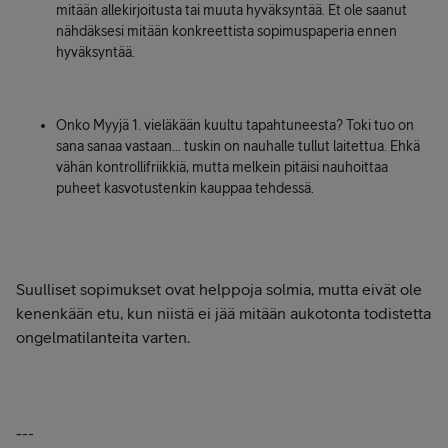
mitään allekirjoitusta tai muuta hyväksyntää. Et ole saanut
nähdäksesi mitään konkreettista sopimuspaperia ennen
hyväksyntää.
Onko Myyjä 1. vieläkään kuultu tapahtuneesta? Toki tuo on
sana sanaa vastaan... tuskin on nauhalle tullut laitettua. Ehkä
vähän kontrollifriikkiä, mutta melkein pitäisi nauhoittaa
puheet kasvotustenkin kauppaa tehdessä.
Suulliset sopimukset ovat helppoja solmia, mutta eivät ole
kenenkään etu, kun niistä ei jää mitään aukotonta todistetta
ongelmatilanteita varten.
---