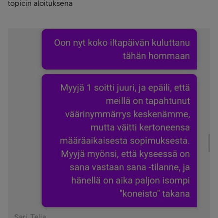
topicin aloituksena