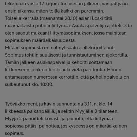
tekemään vasta 17 kirjoitetun viestin jälkeen, vängättyään
ensin aikansa, miten teillä kaikki on paremmin.
Toisella kerralla (maanantai 28.10) asiani koski tätä
määräaikaista puhelinliittymää. Asiakaspalvelija ajatteli, että
olen saanut mukaani liittymäsopimuksen, jossa mainitaan
sopimuksen määräaikaisuudesta.
Mitään sopimusta en nähnyt saatika allekirjoittanut.
Sopimus tehtiin suullisesti ja tunnistautuminen ajokortilla.
Tämän jälkeen asiakaspalvelija kehoitti soittamaan
liikkeeseen, jonka piti olla auki vielä pari tuntia. Hänen
antamassaan numerossa kerrottiin, että puhelinpalvelu on
sulkeutunut klo. 18:00.
Työviikko meni, ja kävin sunnuntaina 3.11. n. klo. 14
liikkeessä paikanpäällä, ja selitin Myyjälle 2 tilanteen.
Myyjä 2 pahoitteli kovasti, ja painotti, että liittymää
sopiessa pitäisi painottaa, jos kyseessä on määräaikainen
sopimus.