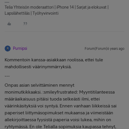
Telia Yhteisön moderaattori | iPhone 14 | Sarjat ja elokuvat |
Lapsilähettiläs | Työhyvinvointi
Purnipsi
Forum|Forum|6 years ago
Kommentoin kanssa-asiakkaan roolissa, ettei tule
mahdollisesti väärinymmärryksiä.
---
Onpas asian selvittäminen mennyt
monimutkikkaaksi. :smileyfrustrated: Myyntitilanteessa
määräaikaisuus pitäisi tuoda selkeästi ilmi, ettei
väärinkäsityksiä voi syntyä. Ennen vanhaan liikkeissä sai
paperiset liittymäsopimukset mukaansa ja viimeistään
allekirjoittaessa fyysistä paperia voisi lukea, mihin on
ryhtymässä. En ole Telialla sopimuksia kaupassa tehnyt,