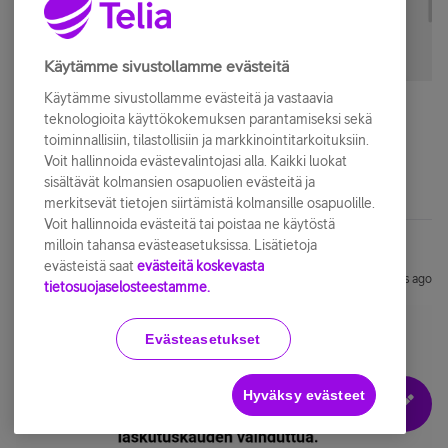
Käytämme sivustollamme evästeitä
Käytämme sivustollamme evästeitä ja vastaavia
teknologioita käyttökokemuksen parantamiseksi sekä
ReOlivia: Upotettu kuvat viestiin
toiminnallisiin, tilastollisiin ja markkinointitarkoituksiin.
Voit hallinnoida evästevalintojasi alla. Kaikki luokat
sisältävät kolmansien osapuolien evästeitä ja
merkitsevät tietojen siirtämistä kolmansille osapuolille.
Voit hallinnoida evästeitä tai poistaa ne käytöstä
milloin tahansa evästeasetuksissa. Lisätietoja
evästeistä saat
evästeitä koskevasta
JKivela94
ALOITTAJA
Forum|Forum|6 years ago
J
tietosuojaselosteestamme.
Evästeasetukset
Hyväksy evästeet