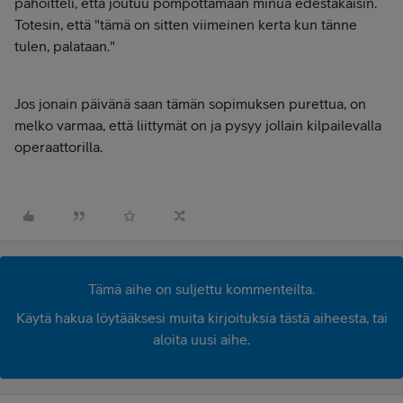
pahoitteli, että joutuu pompottamaan minua edestakaisin.
Totesin, että "tämä on sitten viimeinen kerta kun tänne
tulen, palataan."
Jos jonain päivänä saan tämän sopimuksen purettua, on
melko varmaa, että liittymät on ja pysyy jollain kilpailevalla
operaattorilla.
Tämä aihe on suljettu kommenteilta.
Käytä hakua löytääksesi muita kirjoituksia tästä aiheesta, tai
aloita uusi aihe.