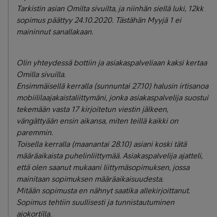
Tarkistin asian Omilta sivuilta, ja niinhän siellä luki, 12kk
sopimus päättyy 24.10.2020. Tästähän Myyjä 1 ei
maininnut sanallakaan.
Olin yhteydessä bottiin ja asiakaspalveliaan kaksi kertaa
Omilla sivuilla.
Ensimmäisellä kerralla (sunnuntai 27.10) halusin irtisanoa
mobiililaajakaistaliittymäni, jonka asiakaspalvelija suostui
tekemään vasta 17 kirjoitetun viestin jälkeen,
vängättyään ensin aikansa, miten teillä kaikki on
paremmin.
Toisella kerralla (maanantai 28.10) asiani koski tätä
määräaikaista puhelinliittymää. Asiakaspalvelija ajatteli,
että olen saanut mukaani liittymäsopimuksen, jossa
mainitaan sopimuksen määräaikaisuudesta.
Mitään sopimusta en nähnyt saatika allekirjoittanut.
Sopimus tehtiin suullisesti ja tunnistautuminen
ajokortilla.