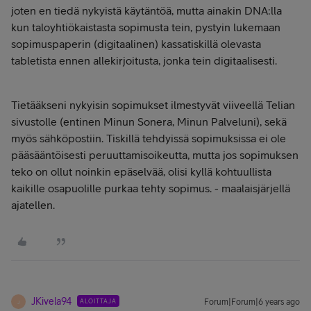
joten en tiedä nykyistä käytäntöä, mutta ainakin DNA:lla
kun taloyhtiökaistasta sopimusta tein, pystyin lukemaan
sopimuspaperin (digitaalinen) kassatiskillä olevasta
tabletista ennen allekirjoitusta, jonka tein digitaalisesti.
Tietääkseni nykyisin sopimukset ilmestyvät viiveellä Telian
sivustolle (entinen Minun Sonera, Minun Palveluni), sekä
myös sähköpostiin. Tiskillä tehdyissä sopimuksissa ei ole
pääsääntöisesti peruuttamisoikeutta, mutta jos sopimuksen
teko on ollut noinkin epäselvää, olisi kyllä kohtuullista
kaikille osapuolille purkaa tehty sopimus. - maalaisjärjellä
ajatellen.
JKivela94
ALOITTAJA
Forum|Forum|6 years ago
J