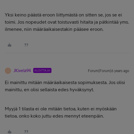
Yksi keino päästä eroon liittymästä on sitten se, jos se ei
toimi. Jos nopeudet ovat toistuvasti hitaita ja pätkintää yms.
ilmenee, niin määräaikaisestakin pääsee eroon.
JKivela94
ALOITTAJA
Forum|Forum|6 years ago
J
Ei mainittu mitään määräaikaisesta sopimuksesta. Jos olisi
mainittu, en olisi sellaista edes hyväksynyt.
Myyjä 1 tilasta ei ole mitään tietoa, kuten ei myöskään
tietoa, onko koko juttu edes mennyt eteenpäin.