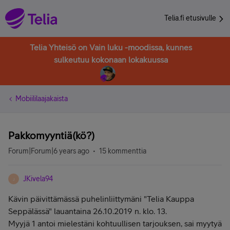
Telia.fi etusivulle
Telia Yhteisö on Vain luku -moodissa, kunnes
sulkeutuu kokonaan lokakuussa
Mobiililaajakaista
Pakkomyyntiä(kö?)
Forum|Forum|6 years ago
15 kommenttia
JKivela94
J
Kävin päivittämässä puhelinliittymäni "Telia Kauppa
Seppälässä" lauantaina 26.10.2019 n. klo. 13.
Myyjä 1 antoi mielestäni kohtuullisen tarjouksen, sai myytyä