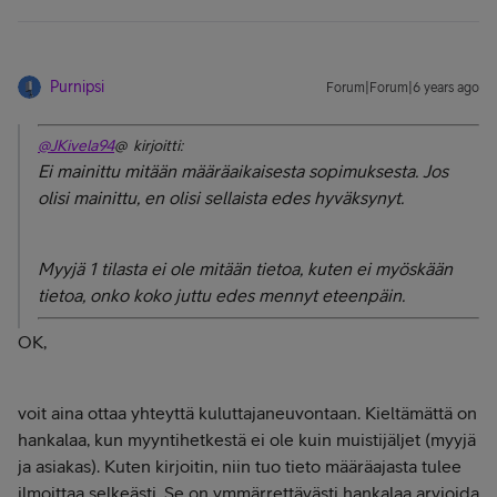
Purnipsi
Forum|Forum|6 years ago
@JKivela94
@ kirjoitti:
Ei mainittu mitään määräaikaisesta sopimuksesta. Jos
olisi mainittu, en olisi sellaista edes hyväksynyt.
Myyjä 1 tilasta ei ole mitään tietoa, kuten ei myöskään
tietoa, onko koko juttu edes mennyt eteenpäin.
OK,
voit aina ottaa yhteyttä kuluttajaneuvontaan. Kieltämättä on
hankalaa, kun myyntihetkestä ei ole kuin muistijäljet (myyjä
ja asiakas). Kuten kirjoitin, niin tuo tieto määräajasta tulee
ilmoittaa selkeästi. Se on ymmärrettävästi hankalaa arvioida