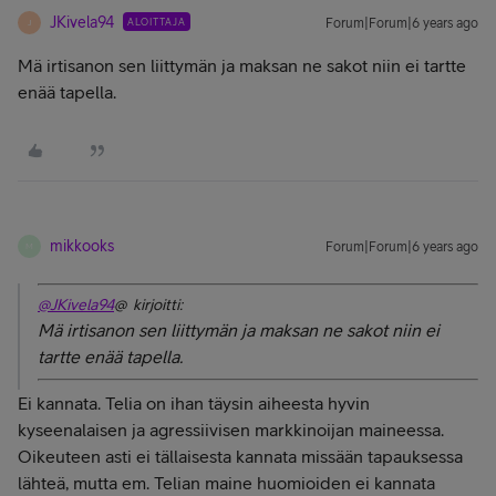
JKivela94
ALOITTAJA
Forum|Forum|6 years ago
J
Mä irtisanon sen liittymän ja maksan ne sakot niin ei tartte
enää tapella.
mikkooks
Forum|Forum|6 years ago
M
@JKivela94
@ kirjoitti:
Mä irtisanon sen liittymän ja maksan ne sakot niin ei
tartte enää tapella.
Ei kannata. Telia on ihan täysin aiheesta hyvin
kyseenalaisen ja agressiivisen markkinoijan maineessa.
Oikeuteen asti ei tällaisesta kannata missään tapauksessa
lähteä, mutta em. Telian maine huomioiden ei kannata