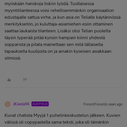
myöskään hanskoja tiskiin lyödä. Tuollaisessa
myyntitilanteessa voisi rehellisemmänkin organisaation
edustajalle sattua virhe, ja kun asia on Telialle käytännössä
merkityksetön, jo kuluttaja-asiamiehen esiin ottaminen
saattaa laukaista tilanteen. Lisäksi olisi Telian puolelta
täysin typerää pitää kynsin hampain kiinni yhdestä
sopparista ja pilata mainettaan sen mitä tällaisella
tapauksella kuulijoita on ja ainakin kyseisen asiakkaan
silmissä.
JKivela94
ALOITTAJA
Forum|Forum|6 years ago
J
Kuvat chatista Myyjä 1 puhelinkeskustelun jälkeen. Kuvien
välissä oli copypastella sama teksti, joka oli tämänkin