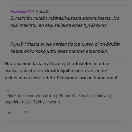
@JKivela94
@ kirjoitti:
Ei mainittu mitään määräaikaisesta sopimuksesta. Jos
olisi mainittu, en olisi sellaista edes hyväksynyt.
Myyjä 1 tilasta ei ole mitään tietoa, kuten ei myöskään
tietoa, onko koko juttu edes mennyt eteenpäin.
Nappaamme tästä nyt kopin ja tiedustelen meidän
asiakaspalautteiden käsittelijöiltä miten voisimme
järkevimmin tässä edetä. Palaamme asiaan huomenna!
Telia Yhteisön moderaattori | iPhone 14 | Sarjat ja elokuvat |
Lapsilähettiläs | Työhyvinvointi