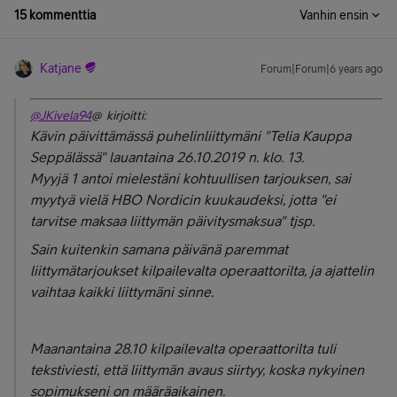
15 kommenttia
Vanhin ensin
Katjane
Forum|Forum|6 years ago
@JKivela94
@ kirjoitti:
Kävin päivittämässä puhelinliittymäni "Telia Kauppa
Seppälässä" lauantaina 26.10.2019 n. klo. 13.
Myyjä 1 antoi mielestäni kohtuullisen tarjouksen, sai
myytyä vielä HBO Nordicin kuukaudeksi, jotta "ei
tarvitse maksaa liittymän päivitysmaksua" tjsp.
Sain kuitenkin samana päivänä paremmat
liittymätarjoukset kilpailevalta operaattorilta, ja ajattelin
vaihtaa kaikki liittymäni sinne.
Maanantaina 28.10 kilpailevalta operaattorilta tuli
tekstiviesti, että liittymän avaus siirtyy, koska nykyinen
sopimukseni on määräaikainen.