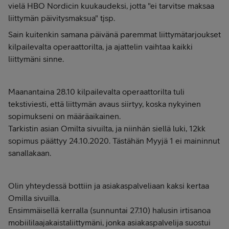
vielä HBO Nordicin kuukaudeksi, jotta "ei tarvitse maksaa
liittymän päivitysmaksua" tjsp.
Sain kuitenkin samana päivänä paremmat liittymätarjoukset
kilpailevalta operaattorilta, ja ajattelin vaihtaa kaikki
liittymäni sinne.
Maanantaina 28.10 kilpailevalta operaattorilta tuli
tekstiviesti, että liittymän avaus siirtyy, koska nykyinen
sopimukseni on määräaikainen.
Tarkistin asian Omilta sivuilta, ja niinhän siellä luki, 12kk
sopimus päättyy 24.10.2020. Tästähän Myyjä 1 ei maininnut
sanallakaan.
Olin yhteydessä bottiin ja asiakaspalveliaan kaksi kertaa
Omilla sivuilla.
Ensimmäisellä kerralla (sunnuntai 27.10) halusin irtisanoa
mobiililaajakaistaliittymäni, jonka asiakaspalvelija suostui