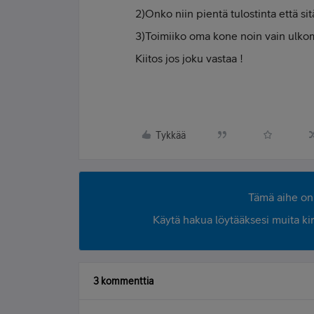
2)Onko niin pientä tulostinta että sit
3)Toimiiko oma kone noin vain ulkom
Kiitos jos joku vastaa !
Tykkää
Tämä aihe on 
Käytä hakua löytääksesi muita kirjo
3 kommenttia