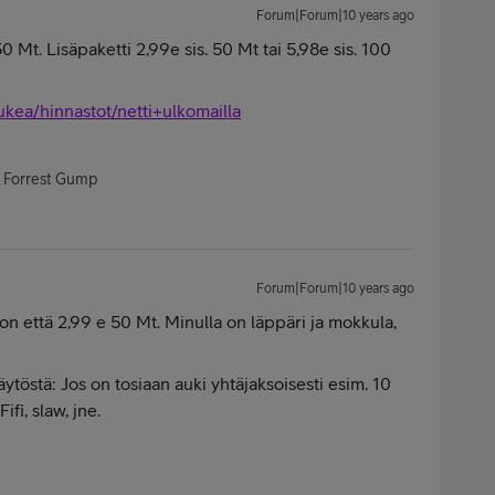
Forum|Forum|10 years ago
 Mt. Lisäpaketti 2,99e sis. 50 Mt tai 5,98e sis. 100
ukea/hinnastot/netti+ulkomailla
- Forrest Gump
Forum|Forum|10 years ago
on että 2,99 e 50 Mt. Minulla on läppäri ja mokkula,
östä: Jos on tosiaan auki yhtäjaksoisesti esim. 10
ifi, slaw, jne.