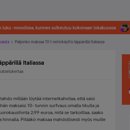
in luku -moodissa, kunnes sulkeutuu kokonaan lokakuussa
kaista
Paljonko maksaa 10 t netinkäyttö läppärillä Italiassa
ppärillä Italiassa
katselukertaa
ahdo millään löytää internetkahvilaa, että saisi
tähän maksaisi 10- tunnin surfvaus omalla tikulla ja
uorokausihinta 2,99 euroa, mitä se tarkoittaa, saako
la hinnalla. Pitääkö maksaa mahdollisesti myös muille