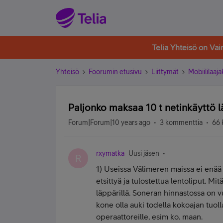
Telia Yhteisö on Va
Yhteisö
Foorumin etusivu
Liittymät
Mobiililaaja
Paljonko maksaa 10 t netinkäyttö lä
Forum|Forum|10 years ago
3 kommenttia
66 
rxymatka
Uusi jäsen
R
1) Useissa Välimeren maissa ei enää t
etsittyä ja tulostettua lentoliput. Mi
läppärillä. Soneran hinnastossa on v
kone olla auki todella kokoajan tuol
operaattoreille, esim ko. maan.