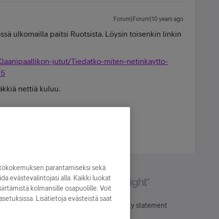
Forum|Forum|10 years ago
sä ulkomailla paitsi Ruotsista. Löysin toisenkin linkin
-Klaanipaallikon-jutut/Tiedatko-miten-netinkaytto-
15
kkiä nettiä kuluu.
- Forrest Gump
yttökokemuksen parantamiseksi sekä
oida evästevalintojasi alla. Kaikki luokat
irtämistä kolmansille osapuolille. Voit
asetuksissa. Lisätietoja evästeistä saat
Käyttöehdot
Accessibility statement