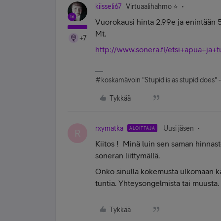
kiisseli67
Virtuaalihahmo ⭐️
Vuorokausi hinta 2,99e ja enintään 50
Mt.
+7
http://www.sonera.fi/etsi+apua+ja+t
#koskamävoin "Stupid is as stupid does" 
Tykkää
rxymatka
Uusi jäsen
ALOITTAJA
R
Kiitos ! Minä luin sen saman hinnast
soneran liittymällä.
Onko sinulla kokemusta ulkomaan käyt
tuntia. Yhteysongelmista tai muusta. F
Tykkää