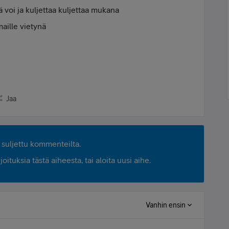
ä voi ja kuljettaa kuljettaa mukana
aille vietynä
Jaa
suljettu kommenteilta.
ituksia tästä aiheesta, tai aloita uusi aihe.
Vanhin ensin