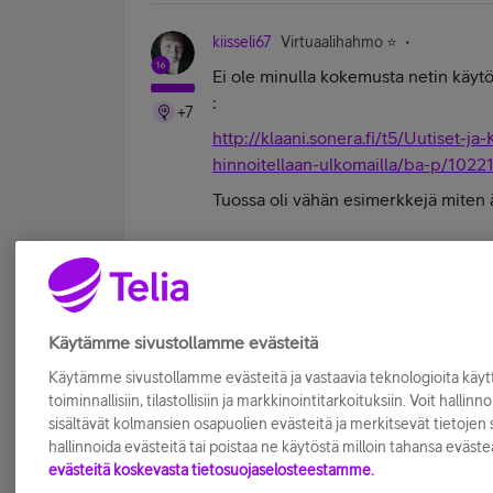
kiisseli67
Virtuaalihahmo ⭐️
Ei ole minulla kokemusta netin käytös
:
+7
http://klaani.sonera.fi/t5/Uutiset-ja
hinnoitellaan-ulkomailla/ba-p/1022
Tuossa oli vähän esimerkkejä miten ä
#koskamävoin "Stupid is as stupid does" 
Tykkää
Käytämme sivustollamme evästeitä
Käytämme sivustollamme evästeitä ja vastaavia teknologioita kä
toiminnallisiin, tilastollisiin ja markkinointitarkoituksiin. Voit hallinn
sisältävät kolmansien osapuolien evästeitä ja merkitsevät tietojen si
hallinnoida evästeitä tai poistaa ne käytöstä milloin tahansa eväste
evästeitä koskevasta tietosuojaselosteestamme.