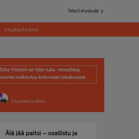
Telia.fi etusivulle
2 kuukautta sitten
Telia Yhteisö on Vain luku -moodissa,
kunnes sulkeutuu kokonaan lokakuussa
2 kuukautta sitten
Älä jää paitsi – osallistu ja